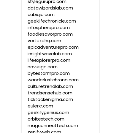
stylegurupro.com
datawizardslab.com
cubiqio.com
geeklifechronicle.com
infospherepro.com
foodiesavorpro.com
vortexohq.com
epicadventurepro.com
insightwavelab.com
lifeexplorerpro.com
novusgo.com
bytestormpro.com
wanderlustchrono.com
culturetrendlab.com
trendsensehub.com
ticktockenigma.com
eulerxr.com
geekifygenius.com
orbitextech.com
magconnecttech.com
zenifyweb.com