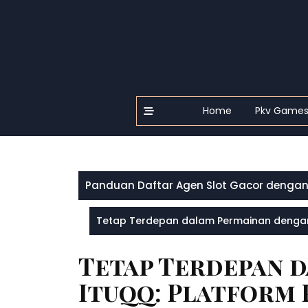
Skip
to
content
Home
Pkv Game
Panduan Daftar Agen Slot Gacor denga
Tetap Terdepan dalam Permainan dengan I
Tetap Terdepan 
Ituqq: Platform 