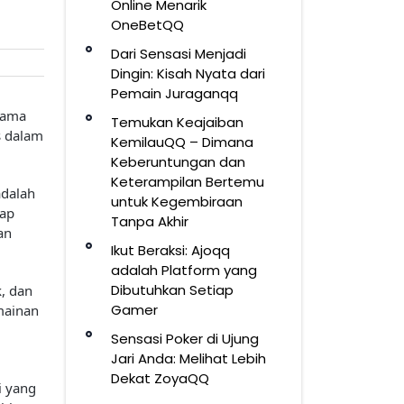
Online Menarik
OneBetQQ
Dari Sensasi Menjadi
Dingin: Kisah Nyata dari
Pemain Juraganqq
utama
Temukan Keajaiban
s dalam
KemilauQQ – Dimana
Keberuntungan dan
Keterampilan Bertemu
adalah
untuk Kegembiraan
tap
Tanpa Akhir
an
Ikut Beraksi: Ajoqq
adalah Platform yang
Dibutuhkan Setiap
k, dan
Gamer
rmainan
Sensasi Poker di Ujung
Jari Anda: Melihat Lebih
Dekat ZoyaQQ
i yang