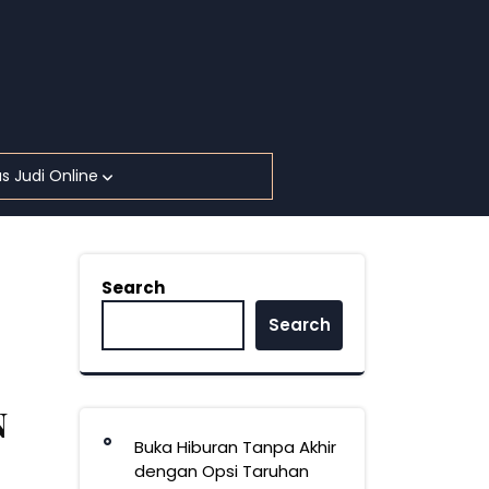
us Judi Online
Search
Search
n
Buka Hiburan Tanpa Akhir
dengan Opsi Taruhan