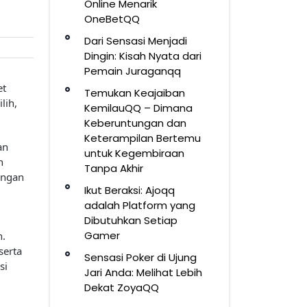
Online Menarik
OneBetQQ
Dari Sensasi Menjadi
Dingin: Kisah Nyata dari
Pemain Juraganqq
et
Temukan Keajaiban
lih,
KemilauQQ – Dimana
Keberuntungan dan
Keterampilan Bertemu
an
untuk Kegembiraan
n
Tanpa Akhir
engan
Ikut Beraksi: Ajoqq
adalah Platform yang
Dibutuhkan Setiap
Gamer
n.
serta
Sensasi Poker di Ujung
si
Jari Anda: Melihat Lebih
Dekat ZoyaQQ