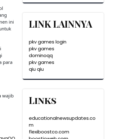
ol
yang
LINK LAINNYA
en ini
untuk
pkv games login
i
pkv games
i
dominoqq
a para
pkv games
qiu qiu
 wajib
Links
educationalnewsupdates.co
m
flexiboostco.com
ahayaQQ
boostioweb.com