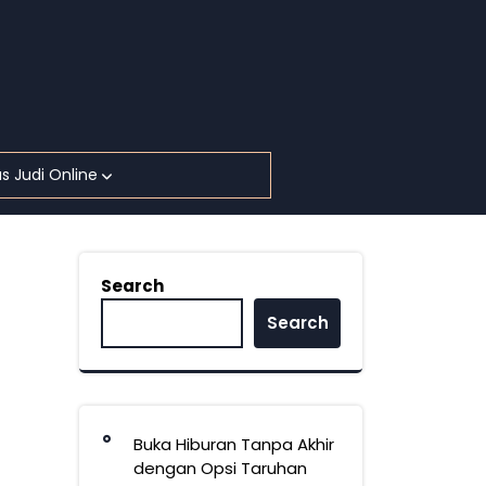
us Judi Online
Search
Search
Buka Hiburan Tanpa Akhir
dengan Opsi Taruhan