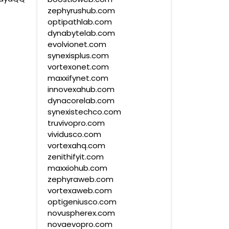
zephyrushub.com
optipathlab.com
dynabytelab.com
evolvionet.com
synexisplus.com
vortexonet.com
maxxifynet.com
innovexahub.com
dynacorelab.com
synexistechco.com
truvivopro.com
vividusco.com
vortexahq.com
zenithifyit.com
maxxiohub.com
zephyraweb.com
vortexaweb.com
optigeniusco.com
novuspherex.com
novaevopro.com