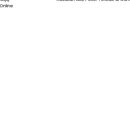
Online