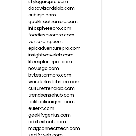
stylegurupro.com
datawizardslab.com
cubiqio.com
geeklifechronicle.com
infospherepro.com
foodiesavorpro.com
vortexohq.com
epicadventurepro.com
insightwavelab.com
lifeexplorerpro.com
novusgo.com
bytestormpro.com
wanderlustchrono.com
culturetrendlab.com
trendsensehub.com
ticktockenigma.com
eulerxr.com
geekifygenius.com
orbitextech.com
magconnecttech.com
zenifyweb.com