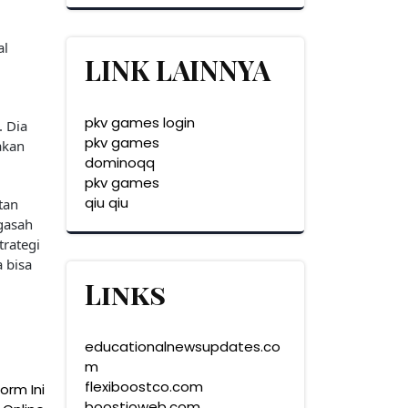
al
LINK LAINNYA
pkv games login
. Dia
pkv games
akan
dominoqq
pkv games
qiu qiu
tan
gasah
trategi
 bisa
Links
educationalnewsupdates.co
m
flexiboostco.com
orm Ini
boostioweb.com