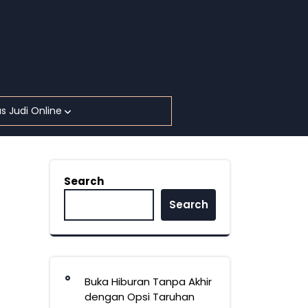
us Judi Online
Search
Search
Buka Hiburan Tanpa Akhir
dengan Opsi Taruhan