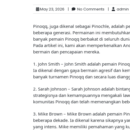
May 23, 2026
|
No Comments
|
admin
Pinoqq, juga dikenal sebagai Pinochle, adalah 
beberapa generasi. Permainan ini membutuhkan k
banyak pemain Pinoqq berbakat di seluruh dunia
Pada artikel ini, kami akan memperkenalkan An
bermain dan pencapaian mereka.
1. John Smith – John Smith adalah pemain Pino
Ia dikenal dengan gaya bermain agresif dan 
banyak turnamen Pinoqq dan secara luas diangga
2. Sarah Johnson – Sarah Johnson adalah bintan
strategisnya dan kemampuannya mengakali law
komunitas Pinoqq dan telah memenangkan bebe
3. Mike Brown – Mike Brown adalah pemain Pi
beberapa dekade. Ia dikenal karena sikapnya 
yang intens. Mike memiliki pemahaman yang ku