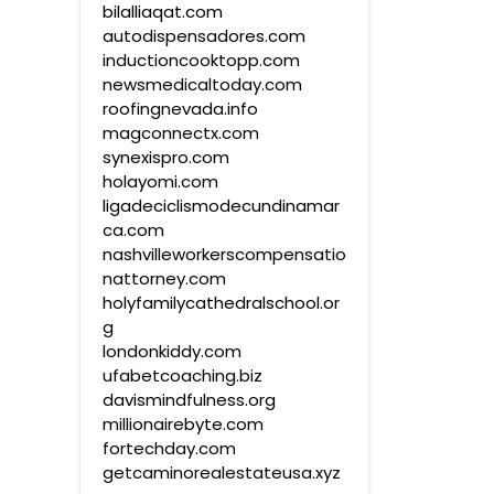
bilalliaqat.com
autodispensadores.com
inductioncooktopp.com
newsmedicaltoday.com
roofingnevada.info
magconnectx.com
synexispro.com
holayomi.com
ligadeciclismodecundinamar
ca.com
nashvilleworkerscompensatio
nattorney.com
holyfamilycathedralschool.or
g
londonkiddy.com
ufabetcoaching.biz
davismindfulness.org
millionairebyte.com
fortechday.com
getcaminorealestateusa.xyz