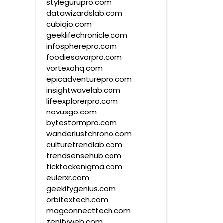
stylegurupro.com
datawizardslab.com
cubiqio.com
geeklifechronicle.com
infospherepro.com
foodiesavorpro.com
vortexohq.com
epicadventurepro.com
insightwavelab.com
lifeexplorerpro.com
novusgo.com
bytestormpro.com
wanderlustchrono.com
culturetrendlab.com
trendsensehub.com
ticktockenigma.com
eulerxr.com
geekifygenius.com
orbitextech.com
magconnecttech.com
zenifyweb.com