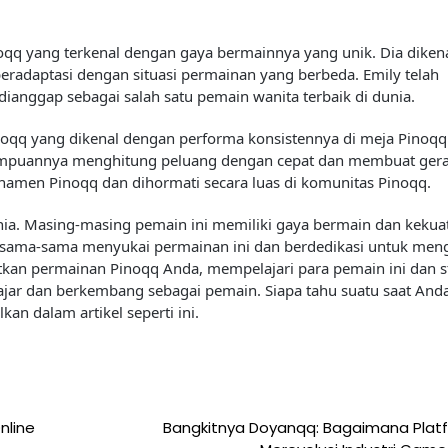
oqq yang terkenal dengan gaya bermainnya yang unik. Dia diken
eradaptasi dengan situasi permainan yang berbeda. Emily telah
nggap sebagai salah satu pemain wanita terbaik di dunia.
oqq yang dikenal dengan performa konsistennya di meja Pinoqq
mampuannya menghitung peluang dengan cepat dan membuat ger
namen Pinoqq dan dihormati secara luas di komunitas Pinoqq.
nia. Masing-masing pemain ini memiliki gaya bermain dan kekua
sama-sama menyukai permainan ini dan berdedikasi untuk men
tkan permainan Pinoqq Anda, mempelajari para pemain ini dan s
ajar dan berkembang sebagai pemain. Siapa tahu suatu saat Anda
an dalam artikel seperti ini.
nline
Bangkitnya Doyanqq: Bagaimana Platf