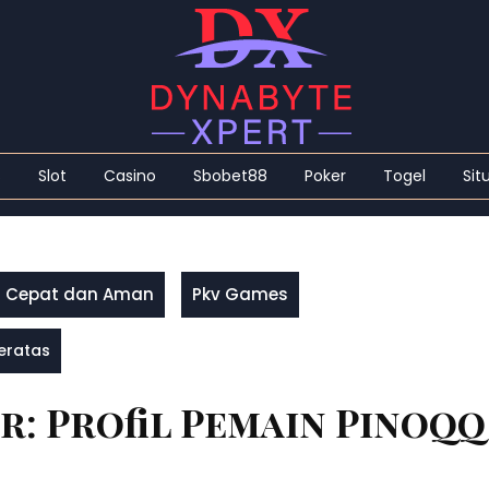
s
Slot
Casino
Sbobet88
Poker
Togel
Sit
n Cepat dan Aman
Pkv Games
Teratas
r: Profil Pemain Pinoqq