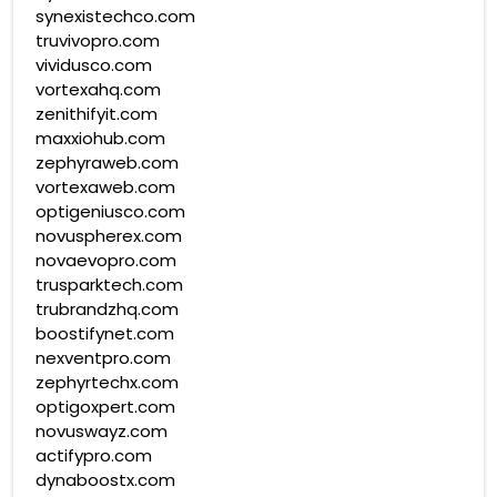
synexistechco.com
truvivopro.com
vividusco.com
vortexahq.com
zenithifyit.com
maxxiohub.com
zephyraweb.com
vortexaweb.com
optigeniusco.com
novuspherex.com
novaevopro.com
trusparktech.com
trubrandzhq.com
boostifynet.com
nexventpro.com
zephyrtechx.com
optigoxpert.com
novuswayz.com
actifypro.com
dynaboostx.com