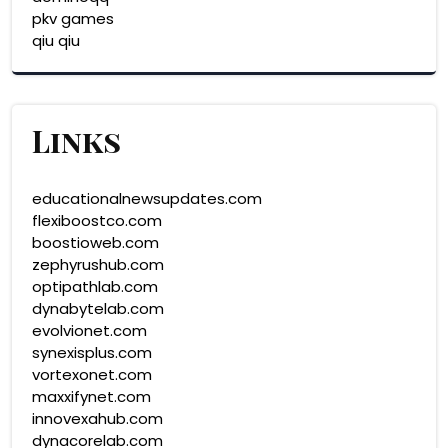
pkv games
qiu qiu
Links
educationalnewsupdates.com
flexiboostco.com
boostioweb.com
zephyrushub.com
optipathlab.com
dynabytelab.com
evolvionet.com
synexisplus.com
vortexonet.com
maxxifynet.com
innovexahub.com
dynacorelab.com