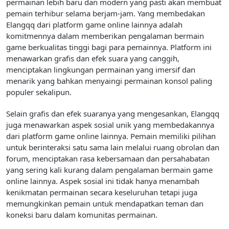
permainan lebih baru dan modern yang pasti akan membuat
pemain terhibur selama berjam-jam. Yang membedakan
Elangqq dari platform game online lainnya adalah
komitmennya dalam memberikan pengalaman bermain
game berkualitas tinggi bagi para pemainnya. Platform ini
menawarkan grafis dan efek suara yang canggih,
menciptakan lingkungan permainan yang imersif dan
menarik yang bahkan menyaingi permainan konsol paling
populer sekalipun.
Selain grafis dan efek suaranya yang mengesankan, Elangqq
juga menawarkan aspek sosial unik yang membedakannya
dari platform game online lainnya. Pemain memiliki pilihan
untuk berinteraksi satu sama lain melalui ruang obrolan dan
forum, menciptakan rasa kebersamaan dan persahabatan
yang sering kali kurang dalam pengalaman bermain game
online lainnya. Aspek sosial ini tidak hanya menambah
kenikmatan permainan secara keseluruhan tetapi juga
memungkinkan pemain untuk mendapatkan teman dan
koneksi baru dalam komunitas permainan.