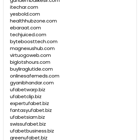
gundembalikesir.com
itechar.com
yesbold.com
healthhubzone.com
ebaraat.com
techjuiced.com
byteboosttech.com
magnexushub.com
virtuogoweb.com
biglotshours.com
buyliraglutide.com
onlinesafemeds.com
gyanibhandar.com
ufabetwarp.biz
ufabetclip.biz
expertufabet.biz
fantasyufabet.biz
ufabetsiam.biz
swissufabet.biz
ufabetbusiness.biz
greenufabet.biz