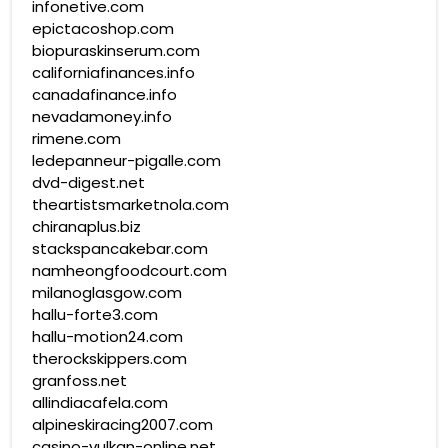
infonetive.com
epictacoshop.com
biopuraskinserum.com
californiafinances.info
canadafinance.info
nevadamoney.info
rimene.com
ledepanneur-pigalle.com
dvd-digest.net
theartistsmarketnola.com
chiranaplus.biz
stackspancakebar.com
namheongfoodcourt.com
milanoglasgow.com
hallu-forte3.com
hallu-motion24.com
therockskippers.com
granfoss.net
allindiacafela.com
alpineskiracing2007.com
casino-vulkan-online.net