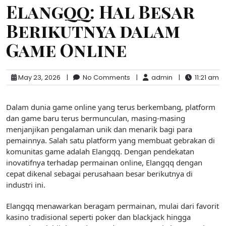
Elangqq: Hal Besar
Berikutnya dalam
Game Online
May 23, 2026
|
No Comments
|
admin
|
11:21 am
Dalam dunia game online yang terus berkembang, platform
dan game baru terus bermunculan, masing-masing
menjanjikan pengalaman unik dan menarik bagi para
pemainnya. Salah satu platform yang membuat gebrakan di
komunitas game adalah Elangqq. Dengan pendekatan
inovatifnya terhadap permainan online, Elangqq dengan
cepat dikenal sebagai perusahaan besar berikutnya di
industri ini.
Elangqq menawarkan beragam permainan, mulai dari favorit
kasino tradisional seperti poker dan blackjack hingga