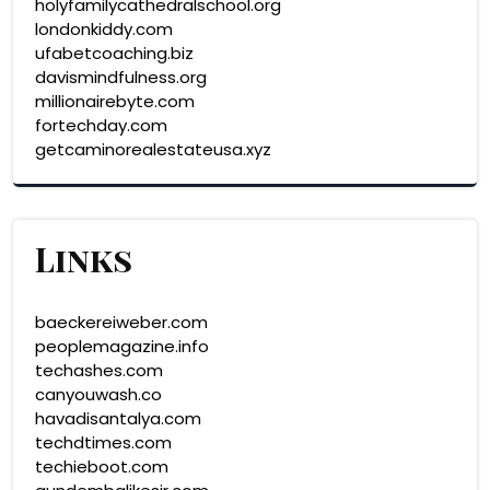
holyfamilycathedralschool.org
londonkiddy.com
ufabetcoaching.biz
davismindfulness.org
millionairebyte.com
fortechday.com
getcaminorealestateusa.xyz
Links
baeckereiweber.com
peoplemagazine.info
techashes.com
canyouwash.co
havadisantalya.com
techdtimes.com
techieboot.com