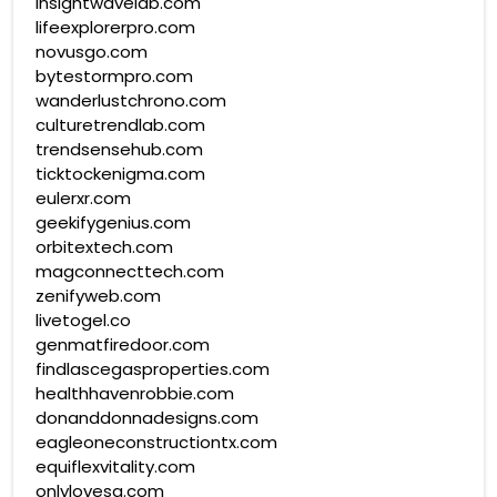
insightwavelab.com
lifeexplorerpro.com
novusgo.com
bytestormpro.com
wanderlustchrono.com
culturetrendlab.com
trendsensehub.com
ticktockenigma.com
eulerxr.com
geekifygenius.com
orbitextech.com
magconnecttech.com
zenifyweb.com
livetogel.co
genmatfiredoor.com
findlascegasproperties.com
healthhavenrobbie.com
donanddonnadesigns.com
eagleoneconstructiontx.com
equiflexvitality.com
onlylovesg.com