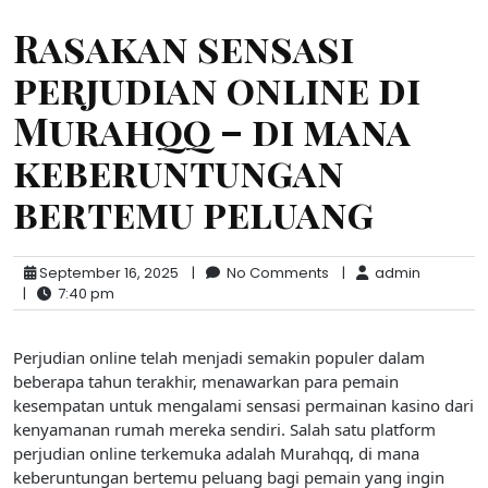
Rasakan sensasi
perjudian online di
Murahqq – di mana
keberuntungan
bertemu peluang
September 16, 2025
|
No Comments
|
admin
|
7:40 pm
Perjudian online telah menjadi semakin populer dalam
beberapa tahun terakhir, menawarkan para pemain
kesempatan untuk mengalami sensasi permainan kasino dari
kenyamanan rumah mereka sendiri. Salah satu platform
perjudian online terkemuka adalah Murahqq, di mana
keberuntungan bertemu peluang bagi pemain yang ingin