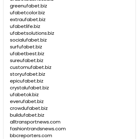
greenufabet.biz
ufabetcolor.biz
extraufabet.biz
ufabetlife.biz
ufabetsolutions.biz
socialufabet.biz
surfufabet.biz
ufabetbest.biz
sureufabet.biz
customufabet.biz
storyufabet.biz
epicufabet.biz
crystalufabet.biz
ufabetok.biz
everufabet.biz
crowdufabet.biz
buildufabet.biz
alltransportnews.com
fashiontrandsnews.com
bbcreporters.com