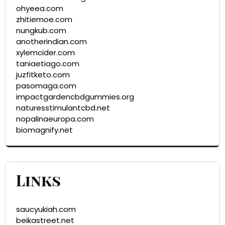
ohyeea.com
zhitiemoe.com
nungkub.com
anotherindian.com
xylemcider.com
taniaetiago.com
juzfitketo.com
pasomaga.com
impactgardencbdgummies.org
naturesstimulantcbd.net
nopalinaeuropa.com
biomagnify.net
Links
saucyukiah.com
beikastreet.net