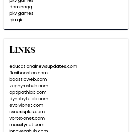
pkv games
dominoqq
pkv games
qiu qiu
Links
educationalnewsupdates.com
flexiboostco.com
boostioweb.com
zephyrushub.com
optipathlab.com
dynabytelab.com
evolvionet.com
synexisplus.com
vortexonet.com
maxxifynet.com
innovexahub.com