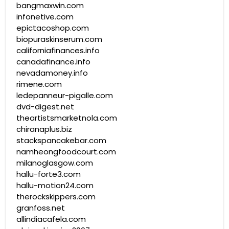
bangmaxwin.com
infonetive.com
epictacoshop.com
biopuraskinserum.com
californiafinances.info
canadafinance.info
nevadamoney.info
rimene.com
ledepanneur-pigalle.com
dvd-digest.net
theartistsmarketnola.com
chiranaplus.biz
stackspancakebar.com
namheongfoodcourt.com
milanoglasgow.com
hallu-forte3.com
hallu-motion24.com
therockskippers.com
granfoss.net
allindiacafela.com