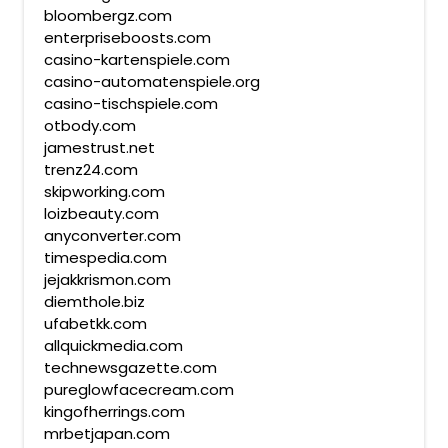
bloombergz.com
enterpriseboosts.com
casino-kartenspiele.com
casino-automatenspiele.org
casino-tischspiele.com
otbody.com
jamestrust.net
trenz24.com
skipworking.com
loizbeauty.com
anyconverter.com
timespedia.com
jejakkrismon.com
diemthole.biz
ufabetkk.com
allquickmedia.com
technewsgazette.com
pureglowfacecream.com
kingofherrings.com
mrbetjapan.com