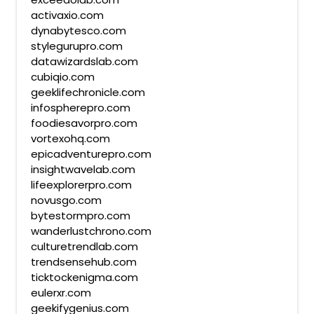
activaxio.com
dynabytesco.com
stylegurupro.com
datawizardslab.com
cubiqio.com
geeklifechronicle.com
infospherepro.com
foodiesavorpro.com
vortexohq.com
epicadventurepro.com
insightwavelab.com
lifeexplorerpro.com
novusgo.com
bytestormpro.com
wanderlustchrono.com
culturetrendlab.com
trendsensehub.com
ticktockenigma.com
eulerxr.com
geekifygenius.com