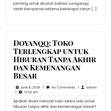
penting untuk dicatat bahwa Juraganqq
telah beroperasi selama beberapa tahun […]
Doyanqq: Toko
Terlengkap untuk
Hiburan Tanpa Akhir
dan Kemenangan
Besar
June
No
admin
June 8, 2026
|
No Comments
|
admin
12:02
8,
Comments
|
12:02 am
am
2026
Apakah Anda mencari toko serba ada untuk
hiburan tanpa akhir dan kemenangan besar?