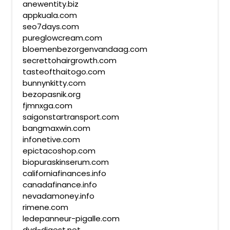
anewentity.biz
appkuala.com
seo7days.com
pureglowcream.com
bloemenbezorgenvandaag.com
secrettohairgrowth.com
tasteofthaitogo.com
bunnynkitty.com
bezopasnik.org
fjmnxga.com
saigonstartransport.com
bangmaxwin.com
infonetive.com
epictacoshop.com
biopuraskinserum.com
californiafinances.info
canadafinance.info
nevadamoney.info
rimene.com
ledepanneur-pigalle.com
dvd-digest.net