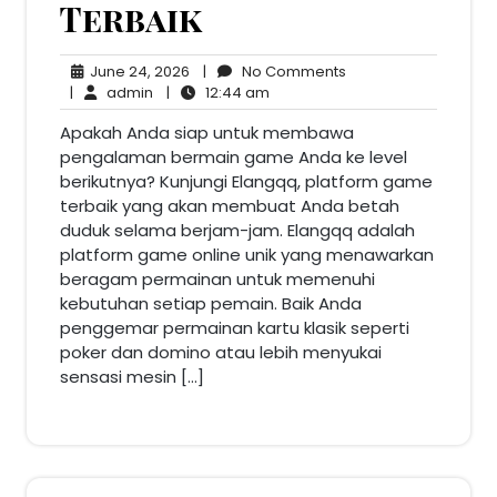
Terbaik
June
No
June 24, 2026
|
No Comments
admin
24,
12:44
Comments
|
admin
|
12:44 am
2026
am
Apakah Anda siap untuk membawa
pengalaman bermain game Anda ke level
berikutnya? Kunjungi Elangqq, platform game
terbaik yang akan membuat Anda betah
duduk selama berjam-jam. Elangqq adalah
platform game online unik yang menawarkan
beragam permainan untuk memenuhi
kebutuhan setiap pemain. Baik Anda
penggemar permainan kartu klasik seperti
poker dan domino atau lebih menyukai
sensasi mesin […]