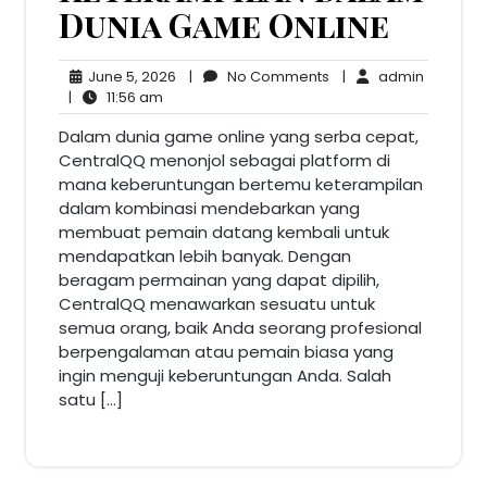
Dunia Game Online
June
No
admin
June 5, 2026
|
No Comments
|
admin
11:56
5,
Comments
|
11:56 am
am
2026
Dalam dunia game online yang serba cepat,
CentralQQ menonjol sebagai platform di
mana keberuntungan bertemu keterampilan
dalam kombinasi mendebarkan yang
membuat pemain datang kembali untuk
mendapatkan lebih banyak. Dengan
beragam permainan yang dapat dipilih,
CentralQQ menawarkan sesuatu untuk
semua orang, baik Anda seorang profesional
berpengalaman atau pemain biasa yang
ingin menguji keberuntungan Anda. Salah
satu […]