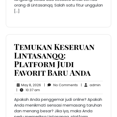
orang di Lintasanqq. Salah satu fitur unggulan
[…]
Temukan Keseruan
Lintasanqq:
Platform Judi
Favorit Baru Anda
May
No
admin
May 8, 2026
|
No Comments
|
admin
10:37
8,
Comments
|
10:37 am
am
2026
Apakah Anda penggemar judi online? Apakah
Anda menikmati sensasi memasang taruhan
dan menang besar? Jika iya, maka Anda
perlu memeriksa Lintasanqq, platform