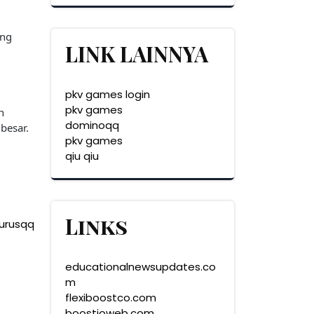
ang
LINK LAINNYA
pkv games login
pkv games
n
dominoqq
besar.
pkv games
qiu qiu
Links
jurusqq
educationalnewsupdates.co
m
flexiboostco.com
boostioweb.com