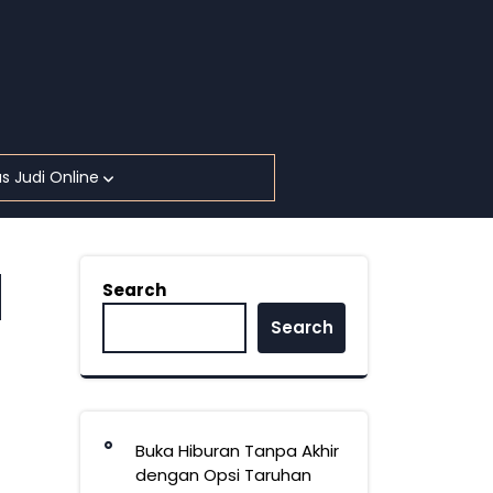
us Judi Online
Search
Search
Buka Hiburan Tanpa Akhir
dengan Opsi Taruhan