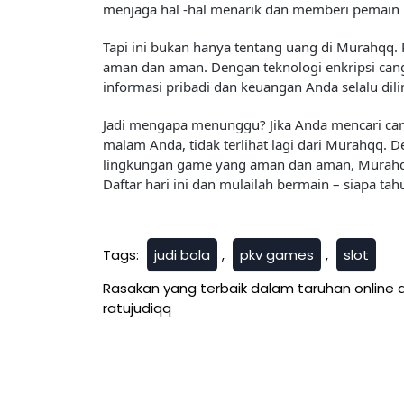
menjaga hal -hal menarik dan memberi pemain 
Tapi ini bukan hanya tentang uang di Murahqq.
aman dan aman. Dengan teknologi enkripsi cang
informasi pribadi dan keuangan Anda selalu dil
Jadi mengapa menunggu? Jika Anda mencari c
malam Anda, tidak terlihat lagi dari Murahqq.
lingkungan game yang aman dan aman, Murahqq 
Daftar hari ini dan mulailah bermain – siapa t
Tags:
judi bola
,
pkv games
,
slot
Post
Rasakan yang terbaik dalam taruhan online
ratujudiqq
navigation