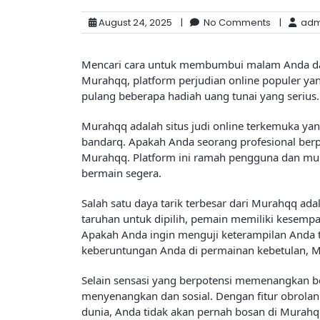
August 24, 2025
|
No Comments
|
adm
Mencari cara untuk membumbui malam Anda dan 
Murahqq, platform perjudian online populer 
pulang beberapa hadiah uang tunai yang serius.
Murahqq adalah situs judi online terkemuka y
bandarq. Apakah Anda seorang profesional ber
Murahqq. Platform ini ramah pengguna dan mu
bermain segera.
Salah satu daya tarik terbesar dari Murahqq a
taruhan untuk dipilih, pemain memiliki kesempa
Apakah Anda ingin menguji keterampilan Anda 
keberuntungan Anda di permainan kebetulan, 
Selain sensasi yang berpotensi memenangkan 
menyenangkan dan sosial. Dengan fitur obrola
dunia, Anda tidak akan pernah bosan di Murahq