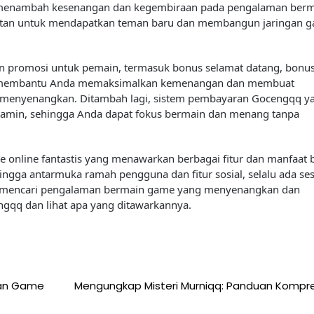
nya menambah kesenangan dan kegembiraan pada pengalaman ber
atan untuk mendapatkan teman baru dan membangun jaringan 
 promosi untuk pemain, termasuk bonus selamat datang, bonu
dapat membantu Anda memaksimalkan kemenangan dan membuat
 menyenangkan. Ditambah lagi, sistem pembayaran Gocengqq y
jamin, sehingga Anda dapat fokus bermain dan menang tanpa
online fantastis yang menawarkan berbagai fitur dan manfaat 
ingga antarmuka ramah pengguna dan fitur sosial, selalu ada se
da mencari pengalaman bermain game yang menyenangkan dan
gqq dan lihat apa yang ditawarkannya.
gan Game
Mengungkap Misteri Murniqq: Panduan Kompr