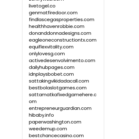
livetogel.co
genmatfiredoor.com
findlascegasproperties.com
healthhavenrobbie.com
donanddonnadesigns.com
eagleoneconstructiontx.com
equiflexvitality.com
onlylovesg.com
activedesenvolvimento.com
dailyhubpages.com
idnplaysbobet.com
sattakingvikidadacall.com
bestbolaslotgames.com
sattamatkafixedgamehere.c
om
entrepreneurguardian.com
hibaby.info
paperwashington.com
weedemup.com
bestchancecasino.com