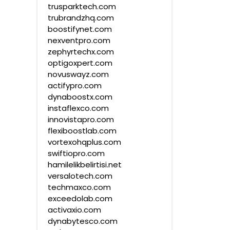
trusparktech.com
trubrandzhq.com
boostifynet.com
nexventpro.com
zephyrtechx.com
optigoxpert.com
novuswayz.com
actifypro.com
dynaboostx.com
instaflexco.com
innovistapro.com
flexiboostlab.com
vortexohqplus.com
swiftiopro.com
hamilelikbelirtisi.net
versalotech.com
techmaxco.com
exceedolab.com
activaxio.com
dynabytesco.com