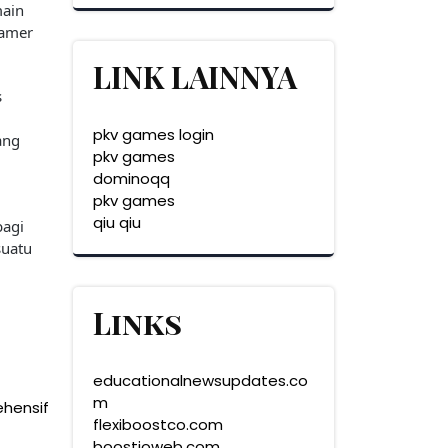
main
gamer
LINK LAINNYA
s
pkv games login
ang
pkv games
dominoqq
pkv games
qiu qiu
bagi
suatu
Links
educationalnewsupdates.co
m
ehensif
flexiboostco.com
boostioweb.com