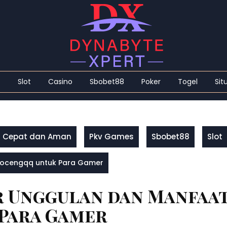
s
Slot
Casino
Sbobet88
Poker
Togel
Sit
n Cepat dan Aman
Pkv Games
Sbobet88
Slot
 Gocengqq untuk Para Gamer
r Unggulan dan Manfaa
Para Gamer