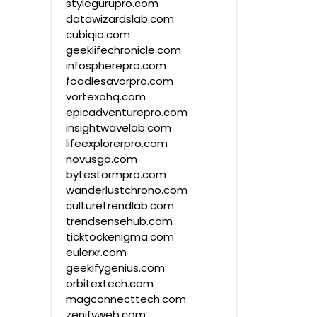
stylegurupro.com
datawizardslab.com
cubiqio.com
geeklifechronicle.com
infospherepro.com
foodiesavorpro.com
vortexohq.com
epicadventurepro.com
insightwavelab.com
lifeexplorerpro.com
novusgo.com
bytestormpro.com
wanderlustchrono.com
culturetrendlab.com
trendsensehub.com
ticktockenigma.com
eulerxr.com
geekifygenius.com
orbitextech.com
magconnecttech.com
zenifyweb.com