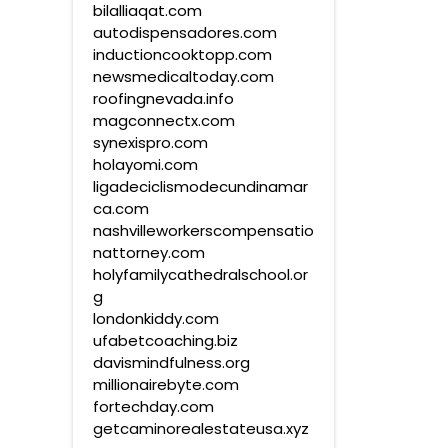
bilalliaqat.com
autodispensadores.com
inductioncooktopp.com
newsmedicaltoday.com
roofingnevada.info
magconnectx.com
synexispro.com
holayomi.com
ligadeciclismodecundinamar
ca.com
nashvilleworkerscompensatio
nattorney.com
holyfamilycathedralschool.or
g
londonkiddy.com
ufabetcoaching.biz
davismindfulness.org
millionairebyte.com
fortechday.com
getcaminorealestateusa.xyz