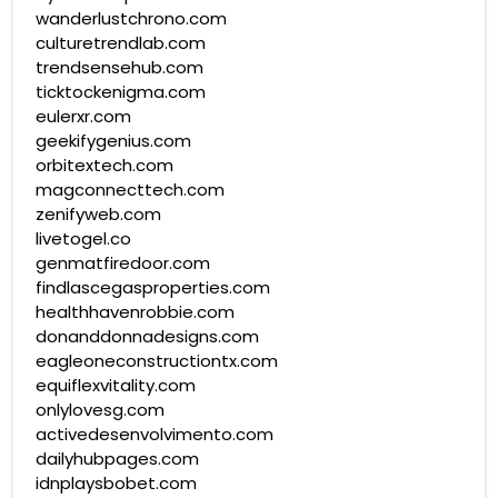
wanderlustchrono.com
culturetrendlab.com
trendsensehub.com
ticktockenigma.com
eulerxr.com
geekifygenius.com
orbitextech.com
magconnecttech.com
zenifyweb.com
livetogel.co
genmatfiredoor.com
findlascegasproperties.com
healthhavenrobbie.com
donanddonnadesigns.com
eagleoneconstructiontx.com
equiflexvitality.com
onlylovesg.com
activedesenvolvimento.com
dailyhubpages.com
idnplaysbobet.com