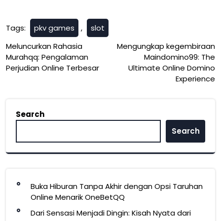
Tags:
pkv games
,
slot
Post
Meluncurkan Rahasia
Mengungkap kegembiraan
Murahqq: Pengalaman
Maindomino99: The
navigation
Perjudian Online Terbesar
Ultimate Online Domino
Experience
Search
Search
Buka Hiburan Tanpa Akhir dengan Opsi Taruhan
Online Menarik OneBetQQ
Dari Sensasi Menjadi Dingin: Kisah Nyata dari