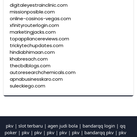
digitaleyestrainclinic.com
missionposible.com
online-casinos-vegas.com
xfinityrouterlogin.com
marketingjacks.com
topappliancereviews.com
trickytechupdates.com
hindiabhimaan.com
khabresach.com
thecbdblogs.com
autoresearchchemicals.com
apnabusinesskaro.com
suleckiego.com
pkv
|
slot terbaru
|
agen judi bola
|
bandarqq login
|
qq
poker
|
pkv
|
pkv
|
pkv
|
pkv
|
pkv
|
bandarqq pkv
|
pkv