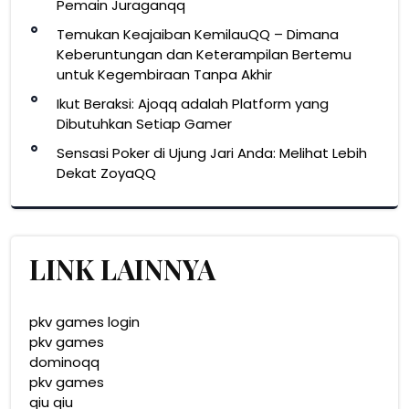
Pemain Juraganqq
Temukan Keajaiban KemilauQQ – Dimana
Keberuntungan dan Keterampilan Bertemu
untuk Kegembiraan Tanpa Akhir
Ikut Beraksi: Ajoqq adalah Platform yang
Dibutuhkan Setiap Gamer
Sensasi Poker di Ujung Jari Anda: Melihat Lebih
Dekat ZoyaQQ
LINK LAINNYA
pkv games login
pkv games
dominoqq
pkv games
qiu qiu