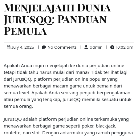
Menjelajahi Dunia
Jurusqq: Panduan
Pemula
July 4, 2025
|
No Comments
|
admin
|
10:02 am
Apakah Anda ingin menjelajah ke dunia perjudian online
tetapi tidak tahu harus mulai dari mana? Tidak terlihat lagi
dari JurusQQ, platform perjudian online populer yang
menawarkan berbagai macam game untuk pemain dari
semua level. Apakah Anda seorang penjudi berpengalaman
atau pemula yang lengkap, JurusQQ memiliki sesuatu untuk
semua orang.
JurusQQ adalah platform perjudian online terkemuka yang
menawarkan berbagai game seperti poker, blackjack,
roulette, dan slot. Dengan antarmuka yang ramah pengguna