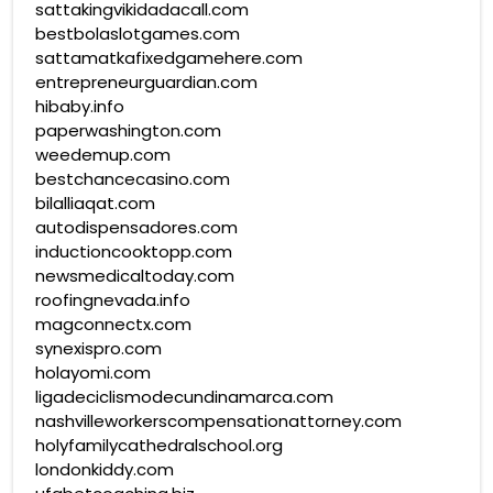
sattakingvikidadacall.com
bestbolaslotgames.com
sattamatkafixedgamehere.com
entrepreneurguardian.com
hibaby.info
paperwashington.com
weedemup.com
bestchancecasino.com
bilalliaqat.com
autodispensadores.com
inductioncooktopp.com
newsmedicaltoday.com
roofingnevada.info
magconnectx.com
synexispro.com
holayomi.com
ligadeciclismodecundinamarca.com
nashvilleworkerscompensationattorney.com
holyfamilycathedralschool.org
londonkiddy.com