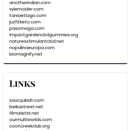
anotherindian.com
xylemcider.com
taniaetiago.com
juzfitketo.com
pasomaga.com
impactgardencbdgummies.org
naturesstimulantcbd.net
nopalinaeuropa.com
biomagnify.net
Links
saucyukiah.com
beikastreet.net
filmizlettir.net
ourmultiworlds.com
cooncreekclub.org