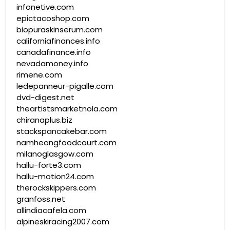
infonetive.com
epictacoshop.com
biopuraskinserum.com
californiafinances.info
canadafinance.info
nevadamoney.info
rimene.com
ledepanneur-pigalle.com
dvd-digest.net
theartistsmarketnola.com
chiranaplus.biz
stackspancakebar.com
namheongfoodcourt.com
milanoglasgow.com
hallu-forte3.com
hallu-motion24.com
therockskippers.com
granfoss.net
allindiacafela.com
alpineskiracing2007.com