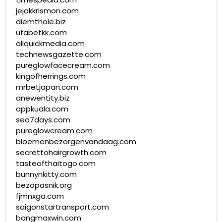
jejakkrismon.com
diemthole.biz
ufabetkk.com
allquickmedia.com
technewsgazette.com
pureglowfacecream.com
kingofherrings.com
mrbetjapan.com
anewentity.biz
appkuala.com
seo7days.com
pureglowcream.com
bloemenbezorgenvandaag.com
secrettohairgrowth.com
tasteofthaitogo.com
bunnynkitty.com
bezopasnik.org
fjmnxga.com
saigonstartransport.com
bangmaxwin.com