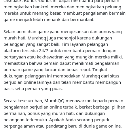
cashback. Bonus -bonus ini dapat membantu para pemain
meningkatkan bankroll mereka dan meningkatkan peluang
mereka untuk menang besar, membuat pengalaman bermain
game menjadi lebih menarik dan bermanfaat.
Selain pemilihan game yang mengesankan dan bonus yang
murah hati, Murahqq juga menonjol karena dukungan
pelanggan yang sangat baik. Tim layanan pelanggan
platform tersedia 24/7 untuk membantu pemain dengan
pertanyaan atau kekhawatiran yang mungkin mereka miliki,
memastikan bahwa pemain dapat menikmati pengalaman
bermain game yang lancar dan bebas repot. Tingkat
dukungan pelanggan ini membedakan Murahqq dari situs
perjudian online lainnya dan telah membantu membangun
basis setia pemain yang puas.
Secara keseluruhan, MurahQQ menawarkan kepada pemain
pengalaman perjudian online terbaik, berkat berbagai pilihan
permainan, bonus yang murah hati, dan dukungan
pelanggan terkemuka. Apakah Anda seorang penjudi
berpengalaman atau pendatang baru di dunia game online,