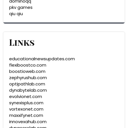
dominoqq
pkv games
qiu qiu
Links
educationalnewsupdates.com
flexiboostco.com
boostioweb.com
zephyrushub.com
optipathlab.com
dynabytelab.com
evolvionet.com
synexisplus.com
vortexonet.com
maxxifynet.com
innovexahub.com
dynacorelab.com