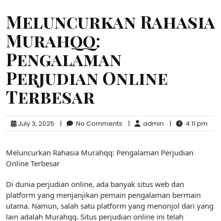
Meluncurkan Rahasia
Murahqq:
Pengalaman
Perjudian Online
Terbesar
July 3, 2025
|
No Comments
|
admin
|
4:11 pm
Meluncurkan Rahasia Murahqq: Pengalaman Perjudian
Online Terbesar
Di dunia perjudian online, ada banyak situs web dan
platform yang menjanjikan pemain pengalaman bermain
utama. Namun, salah satu platform yang menonjol dari yang
lain adalah Murahqq. Situs perjudian online ini telah