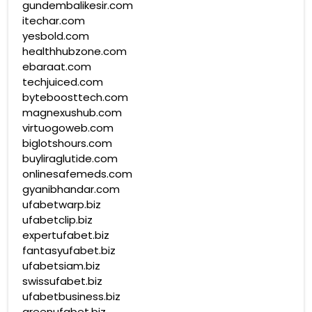
gundembalikesir.com
itechar.com
yesbold.com
healthhubzone.com
ebaraat.com
techjuiced.com
byteboosttech.com
magnexushub.com
virtuogoweb.com
biglotshours.com
buyliraglutide.com
onlinesafemeds.com
gyanibhandar.com
ufabetwarp.biz
ufabetclip.biz
expertufabet.biz
fantasyufabet.biz
ufabetsiam.biz
swissufabet.biz
ufabetbusiness.biz
greenufabet.biz