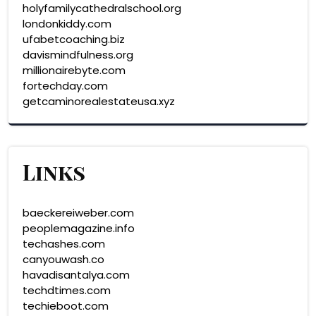
holyfamilycathedralschool.org
londonkiddy.com
ufabetcoaching.biz
davismindfulness.org
millionairebyte.com
fortechday.com
getcaminorealestateusa.xyz
Links
baeckereiweber.com
peoplemagazine.info
techashes.com
canyouwash.co
havadisantalya.com
techdtimes.com
techieboot.com