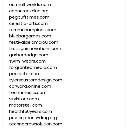
ourmultiworlds.com
cooncreekclub.org
pegpufftimes.com
celestia-arts.com
forumchampions.com
bluebargames.com
festivaldelamalou.com
firstsigninnovations.com
garberdodge.com
swim-wears.com
forgrantedmedia.com
peolpstar.com
tylerscustomdesign.com
carworksonline.com
techtimesss.com
virylstore.com
motorstell.com
health150years.com
prescriptions-drug.org
technocrewsolution.com