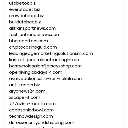
ufabetok.biz
everufabet.biz
crowdufabet.biz
buildufabet.biz
alltransportnews.com
fashiontrandsnews.com
bbcreporters.com
cryptocasinoguid.com
leadingedgemarketingsolutionsmi.com
kastratigeneralcontractinginc.co
bestwholesalenfljerseysshop.com
openlivinglabdays14.com
ayurvedakonsultti-kari-nokela.com
antitraders.biz
aryanews24.com
xscape-it.com
777azino-mobile.com
cobbseniorbowl.com
technowdesign.com
durexsecurityandshipping.com