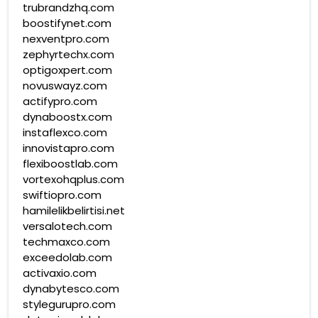
trubrandzhq.com
boostifynet.com
nexventpro.com
zephyrtechx.com
optigoxpert.com
novuswayz.com
actifypro.com
dynaboostx.com
instaflexco.com
innovistapro.com
flexiboostlab.com
vortexohqplus.com
swiftiopro.com
hamilelikbelirtisi.net
versalotech.com
techmaxco.com
exceedolab.com
activaxio.com
dynabytesco.com
stylegurupro.com