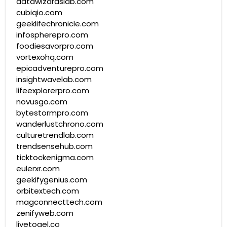
datawizardslab.com
cubiqio.com
geeklifechronicle.com
infospherepro.com
foodiesavorpro.com
vortexohq.com
epicadventurepro.com
insightwavelab.com
lifeexplorerpro.com
novusgo.com
bytestormpro.com
wanderlustchrono.com
culturetrendlab.com
trendsensehub.com
ticktockenigma.com
eulerxr.com
geekifygenius.com
orbitextech.com
magconnecttech.com
zenifyweb.com
livetogel.co