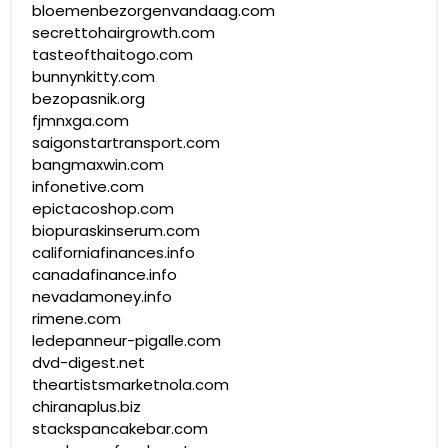
bloemenbezorgenvandaag.com
secrettohairgrowth.com
tasteofthaitogo.com
bunnynkitty.com
bezopasnik.org
fjmnxga.com
saigonstartransport.com
bangmaxwin.com
infonetive.com
epictacoshop.com
biopuraskinserum.com
californiafinances.info
canadafinance.info
nevadamoney.info
rimene.com
ledepanneur-pigalle.com
dvd-digest.net
theartistsmarketnola.com
chiranaplus.biz
stackspancakebar.com