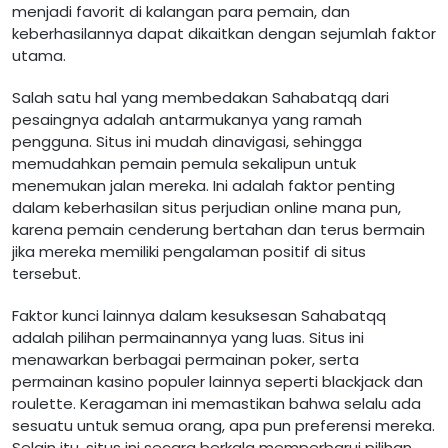
menjadi favorit di kalangan para pemain, dan
keberhasilannya dapat dikaitkan dengan sejumlah faktor
utama.
Salah satu hal yang membedakan Sahabatqq dari
pesaingnya adalah antarmukanya yang ramah
pengguna. Situs ini mudah dinavigasi, sehingga
memudahkan pemain pemula sekalipun untuk
menemukan jalan mereka. Ini adalah faktor penting
dalam keberhasilan situs perjudian online mana pun,
karena pemain cenderung bertahan dan terus bermain
jika mereka memiliki pengalaman positif di situs
tersebut.
Faktor kunci lainnya dalam kesuksesan Sahabatqq
adalah pilihan permainannya yang luas. Situs ini
menawarkan berbagai permainan poker, serta
permainan kasino populer lainnya seperti blackjack dan
roulette. Keragaman ini memastikan bahwa selalu ada
sesuatu untuk semua orang, apa pun preferensi mereka.
Selain itu, situs ini secara berkala memperbarui pilihan