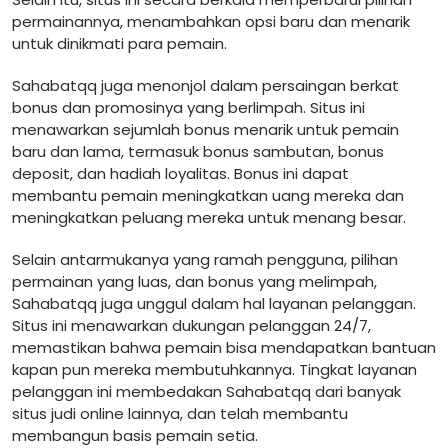
permainannya, menambahkan opsi baru dan menarik
untuk dinikmati para pemain.
Sahabatqq juga menonjol dalam persaingan berkat
bonus dan promosinya yang berlimpah. Situs ini
menawarkan sejumlah bonus menarik untuk pemain
baru dan lama, termasuk bonus sambutan, bonus
deposit, dan hadiah loyalitas. Bonus ini dapat
membantu pemain meningkatkan uang mereka dan
meningkatkan peluang mereka untuk menang besar.
Selain antarmukanya yang ramah pengguna, pilihan
permainan yang luas, dan bonus yang melimpah,
Sahabatqq juga unggul dalam hal layanan pelanggan.
Situs ini menawarkan dukungan pelanggan 24/7,
memastikan bahwa pemain bisa mendapatkan bantuan
kapan pun mereka membutuhkannya. Tingkat layanan
pelanggan ini membedakan Sahabatqq dari banyak
situs judi online lainnya, dan telah membantu
membangun basis pemain setia.