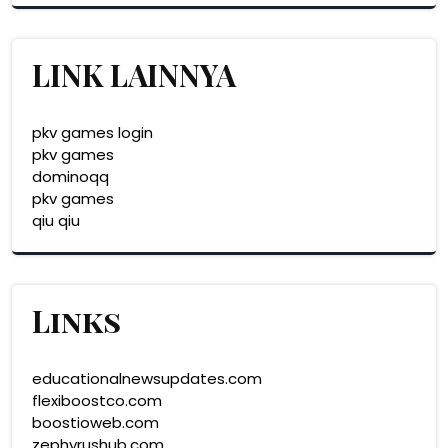
LINK LAINNYA
pkv games login
pkv games
dominoqq
pkv games
qiu qiu
Links
educationalnewsupdates.com
flexiboostco.com
boostioweb.com
zephyrushub.com