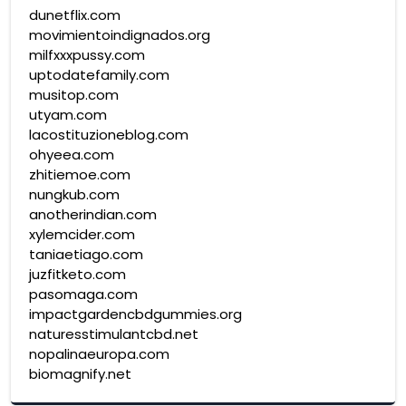
dunetflix.com
movimientoindignados.org
milfxxxpussy.com
uptodatefamily.com
musitop.com
utyam.com
lacostituzioneblog.com
ohyeea.com
zhitiemoe.com
nungkub.com
anotherindian.com
xylemcider.com
taniaetiago.com
juzfitketo.com
pasomaga.com
impactgardencbdgummies.org
naturesstimulantcbd.net
nopalinaeuropa.com
biomagnify.net