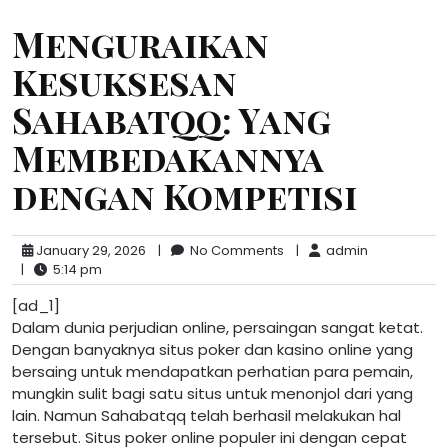
Menguraikan
Kesuksesan
Sahabatqq: Yang
Membedakannya
dengan Kompetisi
January 29, 2026
|
No Comments
|
admin
|
5:14 pm
[ad_1]
Dalam dunia perjudian online, persaingan sangat ketat.
Dengan banyaknya situs poker dan kasino online yang
bersaing untuk mendapatkan perhatian para pemain,
mungkin sulit bagi satu situs untuk menonjol dari yang
lain. Namun Sahabatqq telah berhasil melakukan hal
tersebut. Situs poker online populer ini dengan cepat