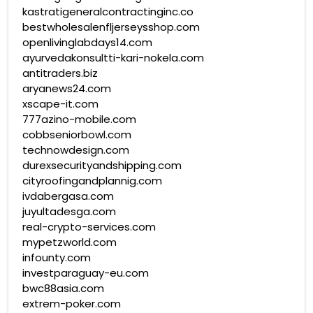
kastratigeneralcontractinginc.co
bestwholesalenfljerseysshop.com
openlivinglabdays14.com
ayurvedakonsultti-kari-nokela.com
antitraders.biz
aryanews24.com
xscape-it.com
777azino-mobile.com
cobbseniorbowl.com
technowdesign.com
durexsecurityandshipping.com
cityroofingandplannig.com
ivdabergasa.com
juyultadesga.com
real-crypto-services.com
mypetzworld.com
infounty.com
investparaguay-eu.com
bwc88asia.com
extrem-poker.com