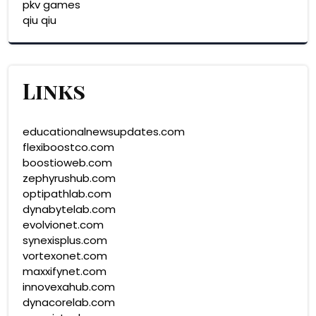
pkv games
qiu qiu
Links
educationalnewsupdates.com
flexiboostco.com
boostioweb.com
zephyrushub.com
optipathlab.com
dynabytelab.com
evolvionet.com
synexisplus.com
vortexonet.com
maxxifynet.com
innovexahub.com
dynacorelab.com