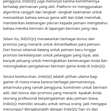
pengguna, IndoQQ juga menonjol karena komitmennya
terhadap permainan yang adil. Platform ini menggunakan
algoritma canggih dan langkah -langkah keamanan untuk
memastikan bahwa semua game adil dan tidak memihak,
memberikan ketenangan pikiran kepada pemain mengetahui
bahwa mereka bermain di lapangan bermain yang rata.
Selain itu, INDOQQ menawarkan berbagai bonus dan
promosi yang menarik untuk dimanfaatkan para pemain.
Dari bonus selamat datang untuk pemain baru hingga
promosi berkelanjutan untuk pelanggan yang loyal, ada
banyak peluang untuk meningkatkan kemenangan Anda dan
meningkatkan pengalaman bermain game Anda di IndoQQ.
Secara keseluruhan, IndoQQ adalah pilihan utama bagi
gamer di mana-mana karena berbagai permainannya,
antarmuka yang ramah pengguna, komitmen untuk bermain
adil, dan bonus dan promosi yang menarik. Apakah Anda
seorang profesional berpengalaman atau pemain biasa,
IndoQQ memiliki sesuatu untuk semua orang. Jadi mengapa
menunggu? Bergabunglah dengan IndoQQ hari ini dan