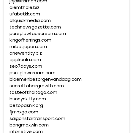
jejakkrismon.com
diemthole.biz
ufabetkk.com
allquickmedia.com
technewsgazette.com
pureglowfacecream.com
kingofherrings.com
mrbetjapan.com
anewentity.biz
appkuala.com
seo7days.com
pureglowcream.com
bloemenbezorgenvandaag.com
secrettohairgrowth.com
tasteofthaitogo.com
bunnynkitty.com
bezopasnik.org
fjmnxga.com
saigonstartransport.com
bangmaxwin.com
infonetive.com