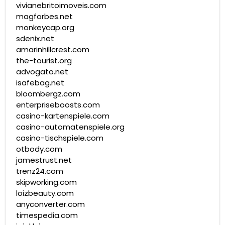
vivianebritoimoveis.com
magforbes.net
monkeycap.org
sdenix.net
amarinhillcrest.com
the-tourist.org
advogato.net
isafebag.net
bloombergz.com
enterpriseboosts.com
casino-kartenspiele.com
casino-automatenspiele.org
casino-tischspiele.com
otbody.com
jamestrust.net
trenz24.com
skipworking.com
loizbeauty.com
anyconverter.com
timespedia.com