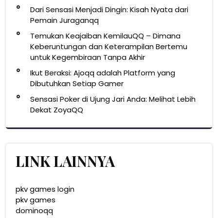
Dari Sensasi Menjadi Dingin: Kisah Nyata dari
Pemain Juraganqq
Temukan Keajaiban KemilauQQ – Dimana
Keberuntungan dan Keterampilan Bertemu
untuk Kegembiraan Tanpa Akhir
Ikut Beraksi: Ajoqq adalah Platform yang
Dibutuhkan Setiap Gamer
Sensasi Poker di Ujung Jari Anda: Melihat Lebih
Dekat ZoyaQQ
LINK LAINNYA
pkv games login
pkv games
dominoqq