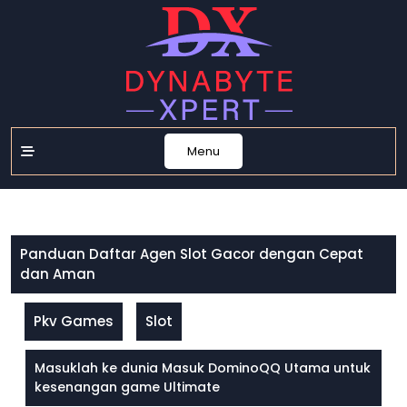
Skip
to
content
Menu
Panduan Daftar Agen Slot Gacor dengan Cepat
dan Aman
Pkv Games
Slot
Masuklah ke dunia Masuk DominoQQ Utama untuk
kesenangan game Ultimate