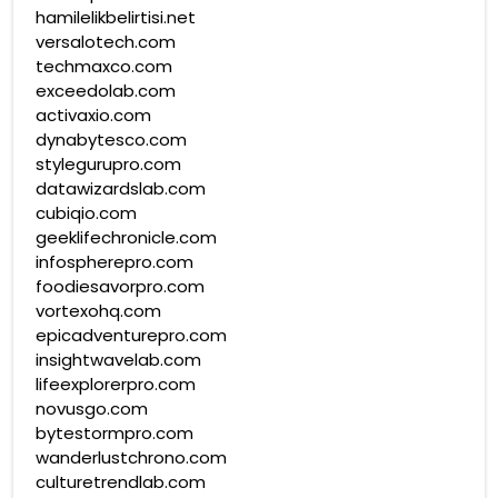
hamilelikbelirtisi.net
versalotech.com
techmaxco.com
exceedolab.com
activaxio.com
dynabytesco.com
stylegurupro.com
datawizardslab.com
cubiqio.com
geeklifechronicle.com
infospherepro.com
foodiesavorpro.com
vortexohq.com
epicadventurepro.com
insightwavelab.com
lifeexplorerpro.com
novusgo.com
bytestormpro.com
wanderlustchrono.com
culturetrendlab.com