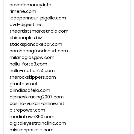
nevadamoney.info
rimene.com
ledepanneur-pigalle.com
dvd-digest.net
theartistsmarketnola.com
chiranaplus.biz
stackspancakebar.com
namheongfoodcourt.com
milanoglasgow.com
hallu-forte3.com
hallu-motion24.com
therockskippers.com
granfoss.net
allindiacafela.com
alpineskiracing2007.com
casino-vulkan-online.net
pitrepower.com
mediatown360.com
digitaleyestrainclinic.com
missionposible.com