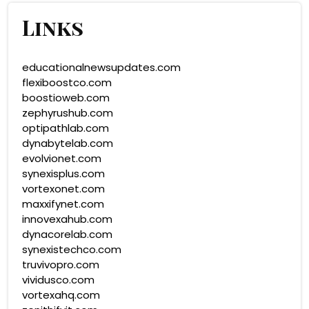
Links
educationalnewsupdates.com
flexiboostco.com
boostioweb.com
zephyrushub.com
optipathlab.com
dynabytelab.com
evolvionet.com
synexisplus.com
vortexonet.com
maxxifynet.com
innovexahub.com
dynacorelab.com
synexistechco.com
truvivopro.com
vividusco.com
vortexahq.com