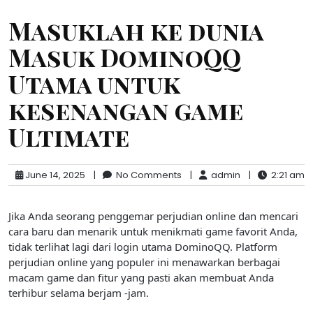
Masuklah ke dunia
Masuk DominoQQ
Utama untuk
kesenangan game
Ultimate
June 14, 2025
|
No Comments
|
admin
|
2:21 am
Jika Anda seorang penggemar perjudian online dan mencari
cara baru dan menarik untuk menikmati game favorit Anda,
tidak terlihat lagi dari login utama DominoQQ. Platform
perjudian online yang populer ini menawarkan berbagai
macam game dan fitur yang pasti akan membuat Anda
terhibur selama berjam -jam.