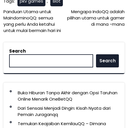
Tags:
pkv games
,
slot
Post
Panduan Utama untuk
Mengapa IndoQQ adalah
MaindominoQQ: semua
pilihan utama untuk gamer
navigation
yang perlu Anda ketahui
di mana -mana
untuk mulai bermain hari ini
Search
Search
Buka Hiburan Tanpa Akhir dengan Opsi Taruhan
Online Menarik OneBetQQ
Dari Sensasi Menjadi Dingin: Kisah Nyata dari
Pemain Juraganqq
Temukan Keajaiban KemilauQQ – Dimana