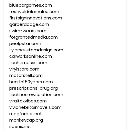
bluebargames.com
festivaldelamalou.com
firstsigninnovations.com
garberdodge.com
swim-wears.com
forgrantedmedia.com
peolpstar.com
tylerscustomdesign.com
carworksonline.com
techtimesss.com
virylstore.com
motorstell.com
health150years.com
prescriptions-drug.org
technocrewsolution.com
viraltokvibes.com
vivianebritoimoveis.com
magforbes.net
monkeycap.org
sdenix.net