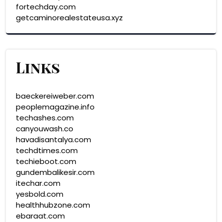
fortechday.com
getcaminorealestateusa.xyz
Links
baeckereiweber.com
peoplemagazine.info
techashes.com
canyouwash.co
havadisantalya.com
techdtimes.com
techieboot.com
gundembalikesir.com
itechar.com
yesbold.com
healthhubzone.com
ebaraat.com