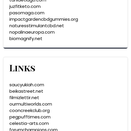
juzfitketo.com
pasomaga.com
impactgardencbdgummies.org
naturesstimulantcbd.net
nopalinaeuropa.com
biomagnify.net
Links
saucyukiah.com
beikastreet.net
filmizlettir.net
ourmultiworlds.com
cooncreekclub.org
pegpufftimes.com
celestia-arts.com
forumchampions.com