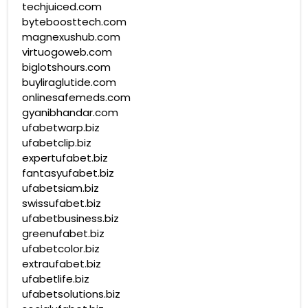
techjuiced.com
byteboosttech.com
magnexushub.com
virtuogoweb.com
biglotshours.com
buyliraglutide.com
onlinesafemeds.com
gyanibhandar.com
ufabetwarp.biz
ufabetclip.biz
expertufabet.biz
fantasyufabet.biz
ufabetsiam.biz
swissufabet.biz
ufabetbusiness.biz
greenufabet.biz
ufabetcolor.biz
extraufabet.biz
ufabetlife.biz
ufabetsolutions.biz