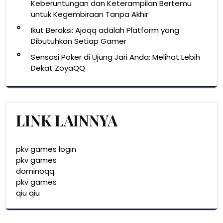
Keberuntungan dan Keterampilan Bertemu
untuk Kegembiraan Tanpa Akhir
Ikut Beraksi: Ajoqq adalah Platform yang
Dibutuhkan Setiap Gamer
Sensasi Poker di Ujung Jari Anda: Melihat Lebih
Dekat ZoyaQQ
LINK LAINNYA
pkv games login
pkv games
dominoqq
pkv games
qiu qiu