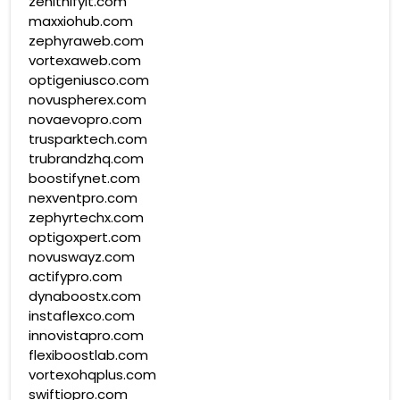
zenithifyit.com
maxxiohub.com
zephyraweb.com
vortexaweb.com
optigeniusco.com
novuspherex.com
novaevopro.com
trusparktech.com
trubrandzhq.com
boostifynet.com
nexventpro.com
zephyrtechx.com
optigoxpert.com
novuswayz.com
actifypro.com
dynaboostx.com
instaflexco.com
innovistapro.com
flexiboostlab.com
vortexohqplus.com
swiftiopro.com