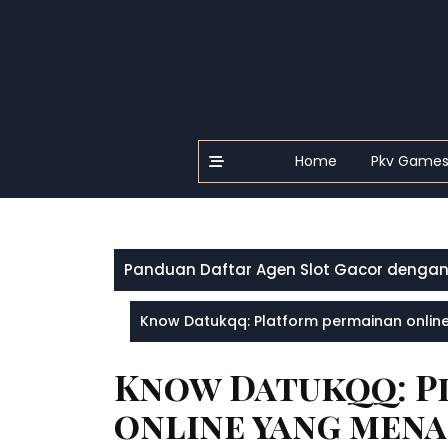
Skip
to
content
Home
Pkv Game
Panduan Daftar Agen Slot Gacor denga
Know Datukqq: Platform permainan onlin
Know Datukqq: P
online yang mena