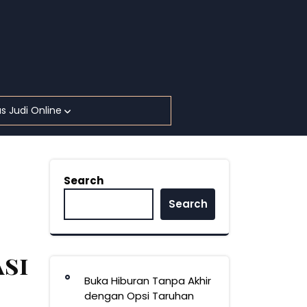
us Judi Online
Search
Search
si
Buka Hiburan Tanpa Akhir
dengan Opsi Taruhan