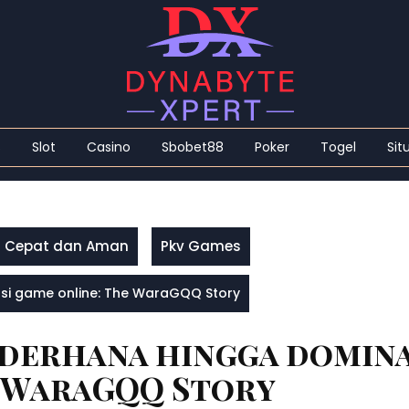
s
Slot
Casino
Sbobet88
Poker
Togel
Sit
n Cepat dan Aman
Pkv Games
si game online: The WaraGQQ Story
ederhana hingga domina
e WaraGQQ Story