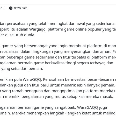
in
|
9:26 am
dari perusahaan yang telah meningkat dari awal yang sederhana
eperti itu adalah Wargaqq, platform game online populer yang te
r di seluruh dunia.
k gamer yang bersemangat yang ingin membuat platform di ma
rsosialisasi dalam lingkungan yang menyenangkan dan aman. P
kan beberapa game sederhana dan fitur terbatas di platform mer
alaman bermain game berkualitas tinggi segera terbayar, dan
ang setia dari pemain.
demikian pula WaraGQQ. Perusahaan berinvestasi besar -besaran
kan judul dan fitur baru untuk menarik lebih banyak pemain.
a yang ramah pengguna dan mengoptimalkan platform mereka 
n memiliki pengalaman yang mulus setiap kali mereka masuk.
ngalaman bermain game yang sangat baik, WaraGAQQ juga
main. Mereka menerapkan langkah -langkah ketat untuk melind