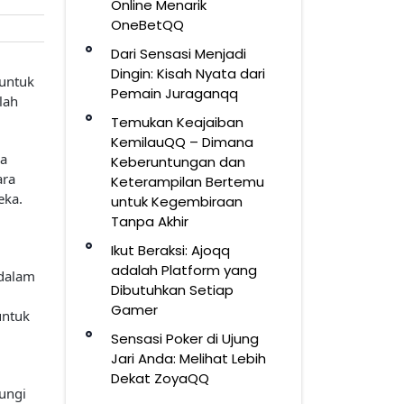
Online Menarik
OneBetQQ
Dari Sensasi Menjadi
Dingin: Kisah Nyata dari
 untuk
Pemain Juraganqq
lah
Temukan Keajaiban
KemilauQQ – Dimana
na
Keberuntungan dan
ara
Keterampilan Bertemu
eka.
untuk Kegembiraan
Tanpa Akhir
Ikut Beraksi: Ajoqq
adalah Platform yang
 dalam
Dibutuhkan Setiap
Gamer
untuk
Sensasi Poker di Ujung
Jari Anda: Melihat Lebih
Dekat ZoyaQQ
ungi