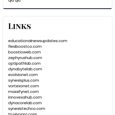
qiu qiu
Links
educationalnewsupdates.com
flexiboostco.com
boostioweb.com
zephyrushub.com
optipathlab.com
dynabytelab.com
evolvionet.com
synexisplus.com
vortexonet.com
maxxifynet.com
innovexahub.com
dynacorelab.com
synexistechco.com
truvivopro.com