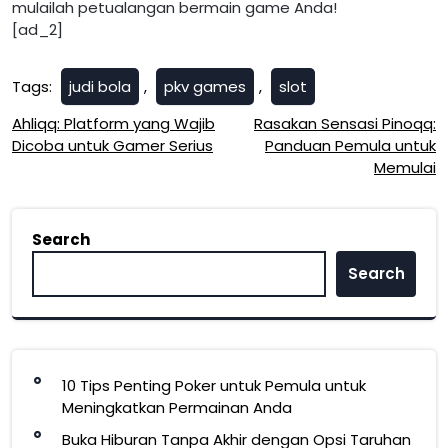
mulailah petualangan bermain game Anda!
[ad_2]
Tags:
judi bola
,
pkv games
,
slot
Post
Ahliqq: Platform yang Wajib
Rasakan Sensasi Pinoqq:
Dicoba untuk Gamer Serius
Panduan Pemula untuk
navigation
Memulai
Search
Search
10 Tips Penting Poker untuk Pemula untuk
Meningkatkan Permainan Anda
Buka Hiburan Tanpa Akhir dengan Opsi Taruhan