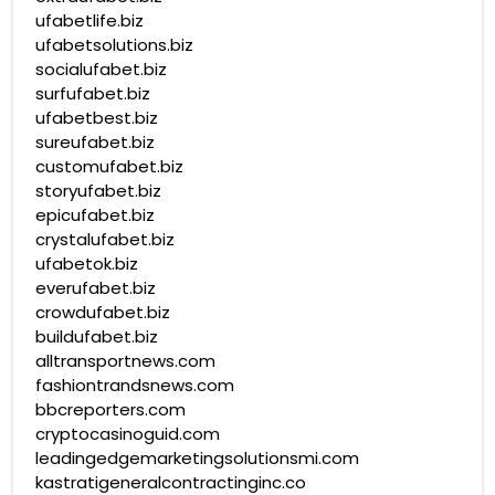
ufabetlife.biz
ufabetsolutions.biz
socialufabet.biz
surfufabet.biz
ufabetbest.biz
sureufabet.biz
customufabet.biz
storyufabet.biz
epicufabet.biz
crystalufabet.biz
ufabetok.biz
everufabet.biz
crowdufabet.biz
buildufabet.biz
alltransportnews.com
fashiontrandsnews.com
bbcreporters.com
cryptocasinoguid.com
leadingedgemarketingsolutionsmi.com
kastratigeneralcontractinginc.co