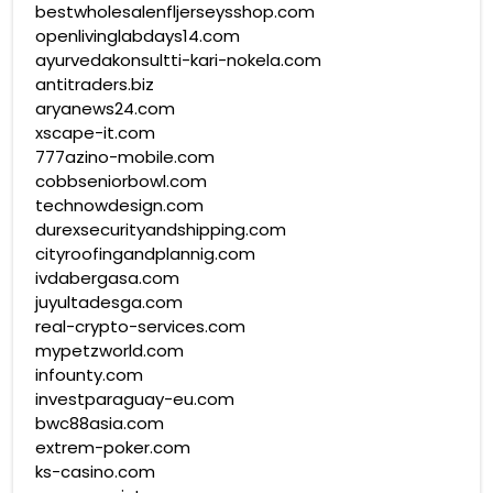
bestwholesalenfljerseysshop.com
openlivinglabdays14.com
ayurvedakonsultti-kari-nokela.com
antitraders.biz
aryanews24.com
xscape-it.com
777azino-mobile.com
cobbseniorbowl.com
technowdesign.com
durexsecurityandshipping.com
cityroofingandplannig.com
ivdabergasa.com
juyultadesga.com
real-crypto-services.com
mypetzworld.com
infounty.com
investparaguay-eu.com
bwc88asia.com
extrem-poker.com
ks-casino.com