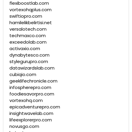
flexiboostlab.com
vortexohqplus.com
swiftiopro.com
hamilelikbelirtisi.net
versalotech.com
techmaxco.com
exceedolab.com
activaxio.com
dynabytesco.com
stylegurupro.com
datawizardslab.com
cubiqio.com
geeklifechronicle.com
infospherepro.com
foodiesavorpro.com
vortexohq.com
epicadventurepro.com
insightwavelab.com
lifeexplorerpro.com
novusgo.com