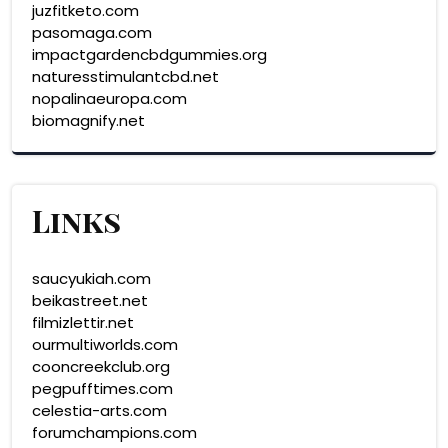
juzfitketo.com
pasomaga.com
impactgardencbdgummies.org
naturesstimulantcbd.net
nopalinaeuropa.com
biomagnify.net
Links
saucyukiah.com
beikastreet.net
filmizlettir.net
ourmultiworlds.com
cooncreekclub.org
pegpufftimes.com
celestia-arts.com
forumchampions.com