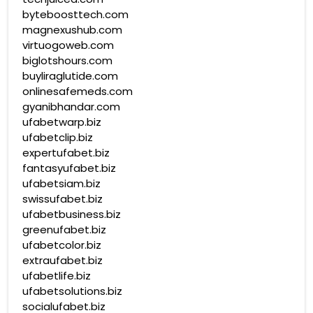
byteboosttech.com
magnexushub.com
virtuogoweb.com
biglotshours.com
buyliraglutide.com
onlinesafemeds.com
gyanibhandar.com
ufabetwarp.biz
ufabetclip.biz
expertufabet.biz
fantasyufabet.biz
ufabetsiam.biz
swissufabet.biz
ufabetbusiness.biz
greenufabet.biz
ufabetcolor.biz
extraufabet.biz
ufabetlife.biz
ufabetsolutions.biz
socialufabet.biz