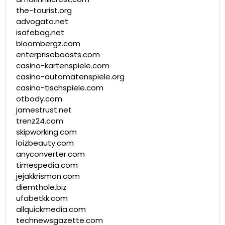
the-tourist.org
advogato.net
isafebag.net
bloombergz.com
enterpriseboosts.com
casino-kartenspiele.com
casino-automatenspiele.org
casino-tischspiele.com
otbody.com
jamestrust.net
trenz24.com
skipworking.com
loizbeauty.com
anyconverter.com
timespedia.com
jejakkrismon.com
diemthole.biz
ufabetkk.com
allquickmedia.com
technewsgazette.com