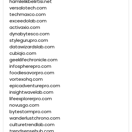
hamilelikbelirtisi.net
versalotech.com
techmaxco.com
exceedolab.com
activaxio.com
dynabytesco.com
stylegurupro.com
datawizardslab.com
cubiqio.com
geeklifechronicle.com
infospherepro.com
foodiesavorpro.com
vortexohq.com
epicadventurepro.com
insightwavelab.com
lifeexplorerpro.com
novusgo.com
bytestormpro.com
wanderlustchrono.com
culturetrendlab.com
trendsensehub.com