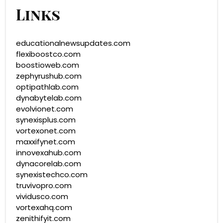
Links
educationalnewsupdates.com
flexiboostco.com
boostioweb.com
zephyrushub.com
optipathlab.com
dynabytelab.com
evolvionet.com
synexisplus.com
vortexonet.com
maxxifynet.com
innovexahub.com
dynacorelab.com
synexistechco.com
truvivopro.com
vividusco.com
vortexahq.com
zenithifyit.com