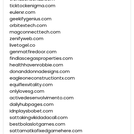
ticktockenigma.com
eulerxr.com
geekifygenius.com
orbitextech.com
magconnecttech.com
zenifyweb.com
livetogel.co
genmatfiredoor.com
findlascegasproperties.com
healthhavenrobbie.com
donanddonnadesigns.com
eagleoneconstructiontx.com
equiflexvitality.com
onlylovesg.com
activedesenvolvimento.com
dailyhubpages.com
idnplaysbobet.com
sattakingvikidadacall.com
bestbolaslotgames.com
sattamatkafixedgamehere.com