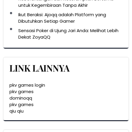
untuk Kegembiraan Tanpa Akhir
Ikut Beraksi: Ajoqq adalah Platform yang
Dibutuhkan Setiap Gamer
Sensasi Poker di Ujung Jari Anda: Melihat Lebih
Dekat ZoyaQQ
LINK LAINNYA
pkv games login
pkv games
dominoqq
pkv games
qiu qiu