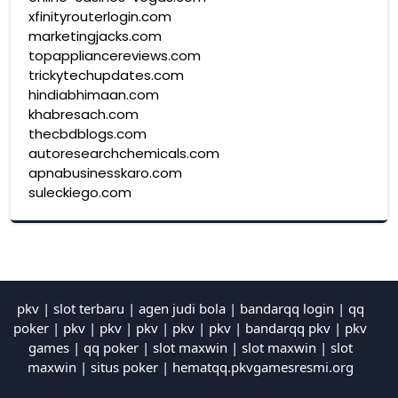
xfinityrouterlogin.com
marketingjacks.com
topappliancereviews.com
trickytechupdates.com
hindiabhimaan.com
khabresach.com
thecbdblogs.com
autoresearchchemicals.com
apnabusinesskaro.com
suleckiego.com
pkv
|
slot terbaru
|
agen judi bola
|
bandarqq login
|
qq
poker
|
pkv
|
pkv
|
pkv
|
pkv
|
pkv
|
bandarqq pkv
|
pkv
games
|
qq poker
|
slot maxwin
|
slot maxwin
|
slot
maxwin
|
situs poker
|
hematqq.pkvgamesresmi.org