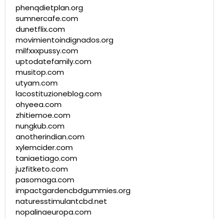
phenqdietplan.org
sumnercafe.com
dunetflix.com
movimientoindignados.org
milfxxxpussy.com
uptodatefamily.com
musitop.com
utyam.com
lacostituzioneblog.com
ohyeea.com
zhitiemoe.com
nungkub.com
anotherindian.com
xylemcider.com
taniaetiago.com
juzfitketo.com
pasomaga.com
impactgardencbdgummies.org
naturesstimulantcbd.net
nopalinaeuropa.com