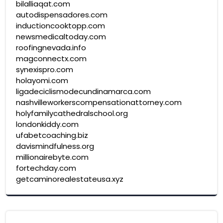
bilalliaqat.com
autodispensadores.com
inductioncooktopp.com
newsmedicaltoday.com
roofingnevada.info
magconnectx.com
synexispro.com
holayomi.com
ligadeciclismodecundinamarca.com
nashvilleworkerscompensationattorney.com
holyfamilycathedralschool.org
londonkiddy.com
ufabetcoaching.biz
davismindfulness.org
millionairebyte.com
fortechday.com
getcaminorealestateusa.xyz