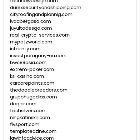
technowdesign.com
durexsecurityandshipping.com
cityroofingandplannig.com
ivdabergasa.com
juyultadesga.com
real-crypto-services.com
mypetzworld.com
infounty.com
investparaguay-eu.com
bwc88asia.com
extrem-poker.com
ks-casino.com
carcarepoints.com
thedoodlebreeders.com
grupohugodias.com
deqair.com
techsilvers.com
ningkatinskill.com
fivsport.com
templatedzine.com
lawinfoadvice.com