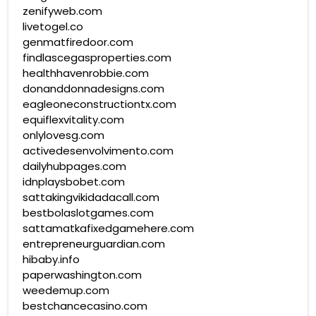
zenifyweb.com
livetogel.co
genmatfiredoor.com
findlascegasproperties.com
healthhavenrobbie.com
donanddonnadesigns.com
eagleoneconstructiontx.com
equiflexvitality.com
onlylovesg.com
activedesenvolvimento.com
dailyhubpages.com
idnplaysbobet.com
sattakingvikidadacall.com
bestbolaslotgames.com
sattamatkafixedgamehere.com
entrepreneurguardian.com
hibaby.info
paperwashington.com
weedemup.com
bestchancecasino.com