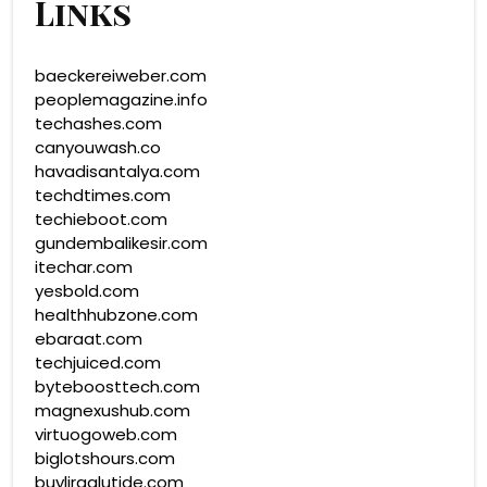
Links
baeckereiweber.com
peoplemagazine.info
techashes.com
canyouwash.co
havadisantalya.com
techdtimes.com
techieboot.com
gundembalikesir.com
itechar.com
yesbold.com
healthhubzone.com
ebaraat.com
techjuiced.com
byteboosttech.com
magnexushub.com
virtuogoweb.com
biglotshours.com
buyliraglutide.com