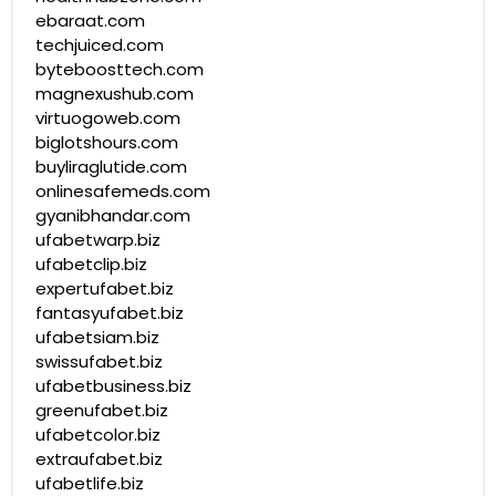
ebaraat.com
techjuiced.com
byteboosttech.com
magnexushub.com
virtuogoweb.com
biglotshours.com
buyliraglutide.com
onlinesafemeds.com
gyanibhandar.com
ufabetwarp.biz
ufabetclip.biz
expertufabet.biz
fantasyufabet.biz
ufabetsiam.biz
swissufabet.biz
ufabetbusiness.biz
greenufabet.biz
ufabetcolor.biz
extraufabet.biz
ufabetlife.biz