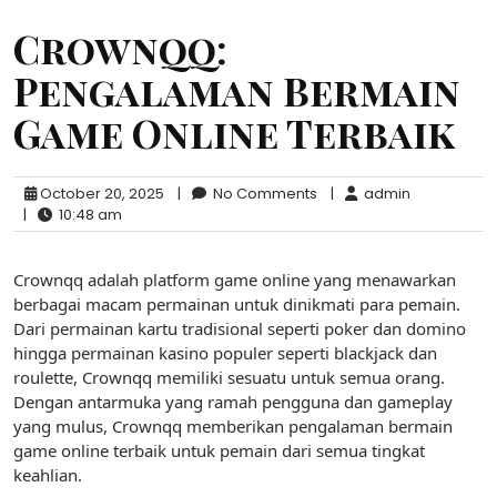
Crownqq:
Pengalaman Bermain
Game Online Terbaik
October 20, 2025
|
No Comments
|
admin
|
10:48 am
Crownqq adalah platform game online yang menawarkan
berbagai macam permainan untuk dinikmati para pemain.
Dari permainan kartu tradisional seperti poker dan domino
hingga permainan kasino populer seperti blackjack dan
roulette, Crownqq memiliki sesuatu untuk semua orang.
Dengan antarmuka yang ramah pengguna dan gameplay
yang mulus, Crownqq memberikan pengalaman bermain
game online terbaik untuk pemain dari semua tingkat
keahlian.