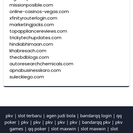
missionposible.com
online-casinos-vegas.com
xfinityrouterlogin.com
marketingjacks.com
topappliancereviews.com
trickytechupdates.com
hindiabhimaan.com
khabresach.com
thecbdblogs.com
autoresearchchemicals.com
apnabusinesskaro.com
suleckiego.com
pkv
|
slot terbaru
|
agen judi bola
|
bandarqq login
|
qq
poker
|
pkv
|
pkv
|
pkv
|
pkv
|
pkv
|
bandarqq pkv
|
pkv
games
|
qq poker
|
slot maxwin
|
slot maxwin
|
slot