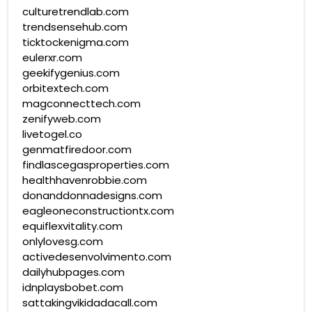
culturetrendlab.com
trendsensehub.com
ticktockenigma.com
eulerxr.com
geekifygenius.com
orbitextech.com
magconnecttech.com
zenifyweb.com
livetogel.co
genmatfiredoor.com
findlascegasproperties.com
healthhavenrobbie.com
donanddonnadesigns.com
eagleoneconstructiontx.com
equiflexvitality.com
onlylovesg.com
activedesenvolvimento.com
dailyhubpages.com
idnplaysbobet.com
sattakingvikidadacall.com