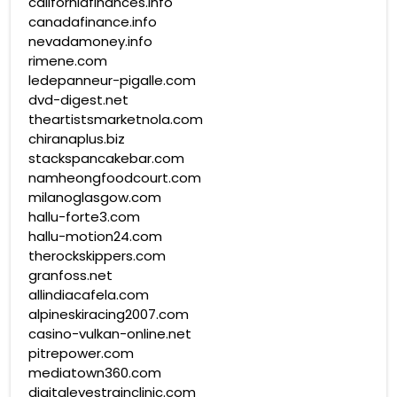
californiafinances.info
canadafinance.info
nevadamoney.info
rimene.com
ledepanneur-pigalle.com
dvd-digest.net
theartistsmarketnola.com
chiranaplus.biz
stackspancakebar.com
namheongfoodcourt.com
milanoglasgow.com
hallu-forte3.com
hallu-motion24.com
therockskippers.com
granfoss.net
allindiacafela.com
alpineskiracing2007.com
casino-vulkan-online.net
pitrepower.com
mediatown360.com
digitaleyestrainclinic.com