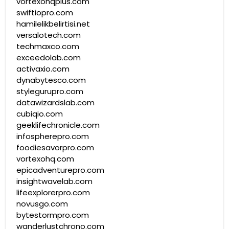
vortexohqplus.com
swiftiopro.com
hamilelikbelirtisi.net
versalotech.com
techmaxco.com
exceedolab.com
activaxio.com
dynabytesco.com
stylegurupro.com
datawizardslab.com
cubiqio.com
geeklifechronicle.com
infospherepro.com
foodiesavorpro.com
vortexohq.com
epicadventurepro.com
insightwavelab.com
lifeexplorerpro.com
novusgo.com
bytestormpro.com
wanderlustchrono.com