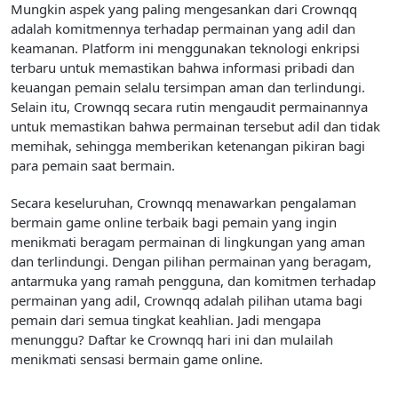
Mungkin aspek yang paling mengesankan dari Crownqq
adalah komitmennya terhadap permainan yang adil dan
keamanan. Platform ini menggunakan teknologi enkripsi
terbaru untuk memastikan bahwa informasi pribadi dan
keuangan pemain selalu tersimpan aman dan terlindungi.
Selain itu, Crownqq secara rutin mengaudit permainannya
untuk memastikan bahwa permainan tersebut adil dan tidak
memihak, sehingga memberikan ketenangan pikiran bagi
para pemain saat bermain.
Secara keseluruhan, Crownqq menawarkan pengalaman
bermain game online terbaik bagi pemain yang ingin
menikmati beragam permainan di lingkungan yang aman
dan terlindungi. Dengan pilihan permainan yang beragam,
antarmuka yang ramah pengguna, dan komitmen terhadap
permainan yang adil, Crownqq adalah pilihan utama bagi
pemain dari semua tingkat keahlian. Jadi mengapa
menunggu? Daftar ke Crownqq hari ini dan mulailah
menikmati sensasi bermain game online.