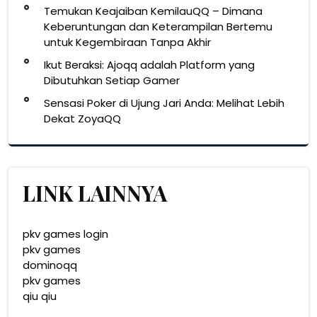
Temukan Keajaiban KemilauQQ – Dimana
Keberuntungan dan Keterampilan Bertemu
untuk Kegembiraan Tanpa Akhir
Ikut Beraksi: Ajoqq adalah Platform yang
Dibutuhkan Setiap Gamer
Sensasi Poker di Ujung Jari Anda: Melihat Lebih
Dekat ZoyaQQ
LINK LAINNYA
pkv games login
pkv games
dominoqq
pkv games
qiu qiu