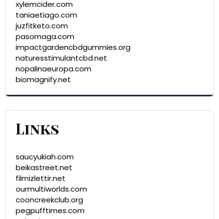
xylemcider.com
taniaetiago.com
juzfitketo.com
pasomaga.com
impactgardencbdgummies.org
naturesstimulantcbd.net
nopalinaeuropa.com
biomagnify.net
Links
saucyukiah.com
beikastreet.net
filmizlettir.net
ourmultiworlds.com
cooncreekclub.org
pegpufftimes.com