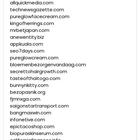
allquickmedia.com
technewsgazette.com
pureglowfacecream.com
kingofherrings.com
mrbetjapan.com
anewentity.biz
appkuala.com
seo7days.com
pureglowcream.com
bloemenbezorgenvandaag.com
secrettohairgrowth.com
tasteofthaitogo.com
bunnynkitty.com
bezopasnik.org
fjmnxga.com
saigonstartransport.com
bangmaxwin.com
infonetive.com
epictacoshop.com
biopuraskinserum.com