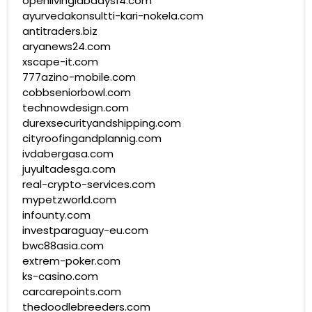
openlivinglabdays14.com
ayurvedakonsultti-kari-nokela.com
antitraders.biz
aryanews24.com
xscape-it.com
777azino-mobile.com
cobbseniorbowl.com
technowdesign.com
durexsecurityandshipping.com
cityroofingandplannig.com
ivdabergasa.com
juyultadesga.com
real-crypto-services.com
mypetzworld.com
infounty.com
investparaguay-eu.com
bwc88asia.com
extrem-poker.com
ks-casino.com
carcarepoints.com
thedoodlebreeders.com