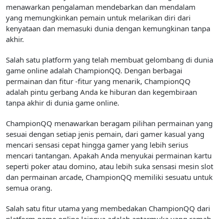
menawarkan pengalaman mendebarkan dan mendalam
yang memungkinkan pemain untuk melarikan diri dari
kenyataan dan memasuki dunia dengan kemungkinan tanpa
akhir.
Salah satu platform yang telah membuat gelombang di dunia
game online adalah ChampionQQ. Dengan berbagai
permainan dan fitur -fitur yang menarik, ChampionQQ
adalah pintu gerbang Anda ke hiburan dan kegembiraan
tanpa akhir di dunia game online.
ChampionQQ menawarkan beragam pilihan permainan yang
sesuai dengan setiap jenis pemain, dari gamer kasual yang
mencari sensasi cepat hingga gamer yang lebih serius
mencari tantangan. Apakah Anda menyukai permainan kartu
seperti poker atau domino, atau lebih suka sensasi mesin slot
dan permainan arcade, ChampionQQ memiliki sesuatu untuk
semua orang.
Salah satu fitur utama yang membedakan ChampionQQ dari
platform game online lainnya adalah antarmuka yang ramah