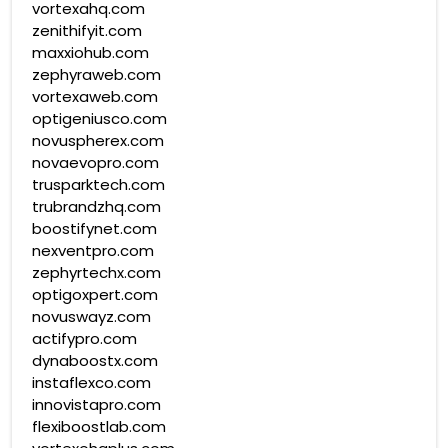
vortexahq.com
zenithifyit.com
maxxiohub.com
zephyraweb.com
vortexaweb.com
optigeniusco.com
novuspherex.com
novaevopro.com
trusparktech.com
trubrandzhq.com
boostifynet.com
nexventpro.com
zephyrtechx.com
optigoxpert.com
novuswayz.com
actifypro.com
dynaboostx.com
instaflexco.com
innovistapro.com
flexiboostlab.com