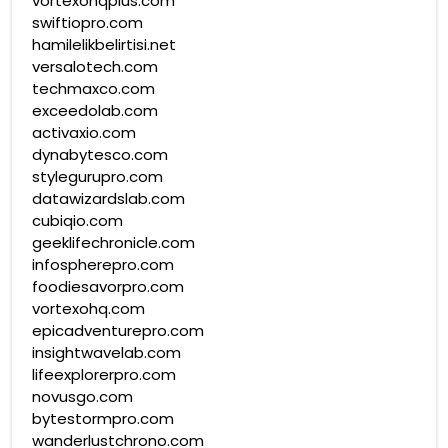
vortexohqplus.com
swiftiopro.com
hamilelikbelirtisi.net
versalotech.com
techmaxco.com
exceedolab.com
activaxio.com
dynabytesco.com
stylegurupro.com
datawizardslab.com
cubiqio.com
geeklifechronicle.com
infospherepro.com
foodiesavorpro.com
vortexohq.com
epicadventurepro.com
insightwavelab.com
lifeexplorerpro.com
novusgo.com
bytestormpro.com
wanderlustchrono.com