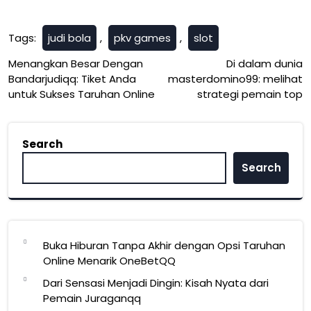
Tags:
judi bola
,
pkv games
,
slot
Post
Menangkan Besar Dengan
Di dalam dunia
Bandarjudiqq: Tiket Anda
masterdomino99: melihat
navigation
untuk Sukses Taruhan Online
strategi pemain top
Search
Search
Buka Hiburan Tanpa Akhir dengan Opsi Taruhan
Online Menarik OneBetQQ
Dari Sensasi Menjadi Dingin: Kisah Nyata dari
Pemain Juraganqq