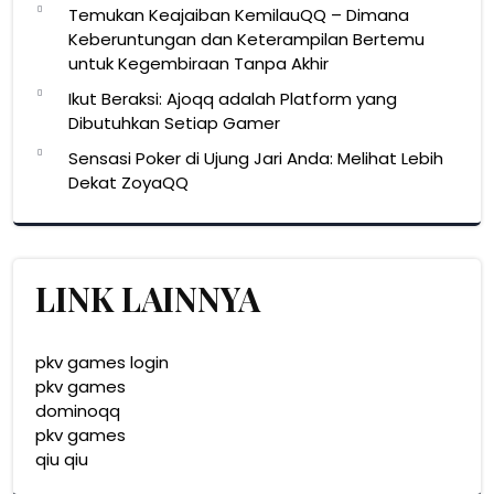
Temukan Keajaiban KemilauQQ – Dimana
Keberuntungan dan Keterampilan Bertemu
untuk Kegembiraan Tanpa Akhir
Ikut Beraksi: Ajoqq adalah Platform yang
Dibutuhkan Setiap Gamer
Sensasi Poker di Ujung Jari Anda: Melihat Lebih
Dekat ZoyaQQ
LINK LAINNYA
pkv games login
pkv games
dominoqq
pkv games
qiu qiu