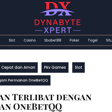
s
Slot
Casino
Sbobet88
Poker
Togel
Sit
n Cepat dan Aman
Pkv Games
Slot
ragam Permainan OneBetQQ
an Terlibat dengan
nan OneBetQQ