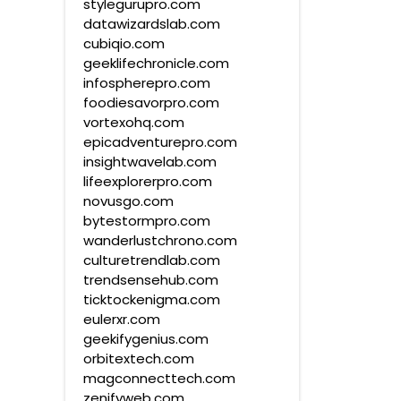
stylegurupro.com
datawizardslab.com
cubiqio.com
geeklifechronicle.com
infospherepro.com
foodiesavorpro.com
vortexohq.com
epicadventurepro.com
insightwavelab.com
lifeexplorerpro.com
novusgo.com
bytestormpro.com
wanderlustchrono.com
culturetrendlab.com
trendsensehub.com
ticktockenigma.com
eulerxr.com
geekifygenius.com
orbitextech.com
magconnecttech.com
zenifyweb.com