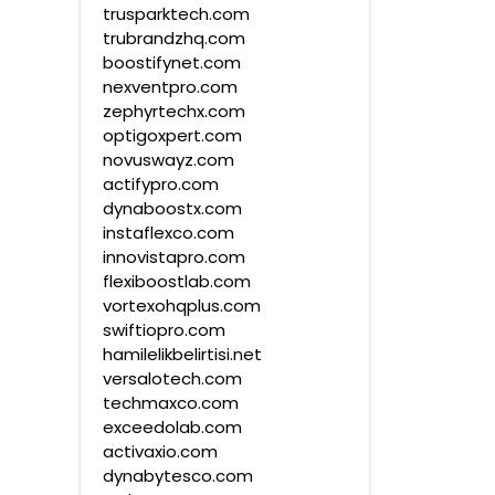
trusparktech.com
trubrandzhq.com
boostifynet.com
nexventpro.com
zephyrtechx.com
optigoxpert.com
novuswayz.com
actifypro.com
dynaboostx.com
instaflexco.com
innovistapro.com
flexiboostlab.com
vortexohqplus.com
swiftiopro.com
hamilelikbelirtisi.net
versalotech.com
techmaxco.com
exceedolab.com
activaxio.com
dynabytesco.com