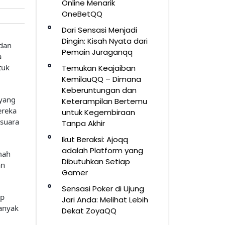
Online Menarik
OneBetQQ
Dari Sensasi Menjadi
Dingin: Kisah Nyata dari
 dan
Pemain Juraganqq
a
tuk
Temukan Keajaiban
KemilauQQ – Dimana
Keberuntungan dan
 yang
Keterampilan Bertemu
ereka
untuk Kegembiraan
 suara
Tanpa Akhir
Ikut Beraksi: Ajoqq
adalah Platform yang
mah
Dibutuhkan Setiap
an
Gamer
Sensasi Poker di Ujung
ap
Jari Anda: Melihat Lebih
banyak
Dekat ZoyaQQ