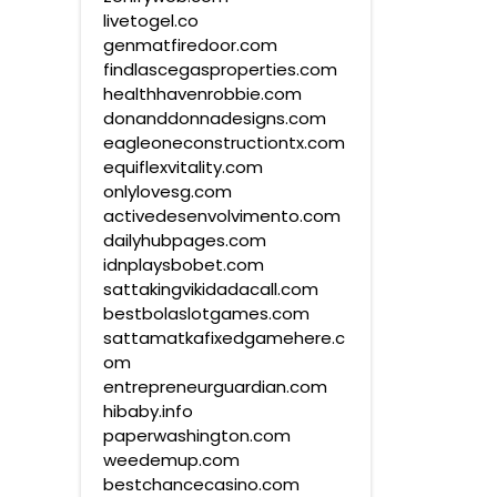
livetogel.co
genmatfiredoor.com
findlascegasproperties.com
healthhavenrobbie.com
donanddonnadesigns.com
eagleoneconstructiontx.com
equiflexvitality.com
onlylovesg.com
activedesenvolvimento.com
dailyhubpages.com
idnplaysbobet.com
sattakingvikidadacall.com
bestbolaslotgames.com
sattamatkafixedgamehere.c
om
entrepreneurguardian.com
hibaby.info
paperwashington.com
weedemup.com
bestchancecasino.com