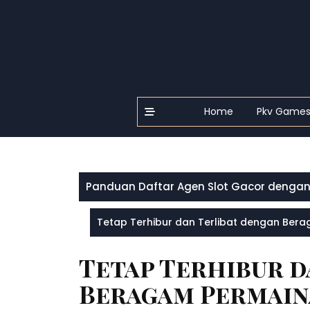
Skip
to
content
Home
Pkv Game
Panduan Daftar Agen Slot Gacor denga
Tetap Terhibur dan Terlibat dengan Be
Tetap Terhibur d
Beragam Permai