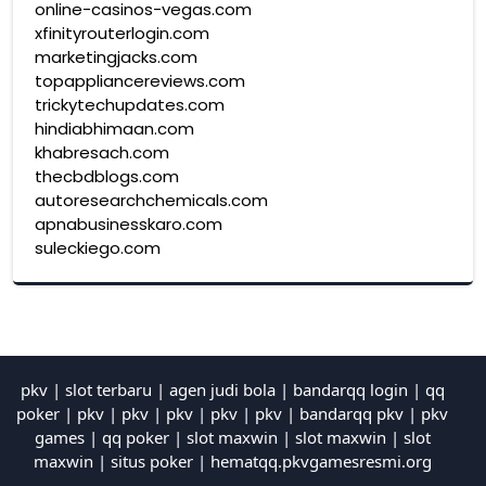
online-casinos-vegas.com
xfinityrouterlogin.com
marketingjacks.com
topappliancereviews.com
trickytechupdates.com
hindiabhimaan.com
khabresach.com
thecbdblogs.com
autoresearchchemicals.com
apnabusinesskaro.com
suleckiego.com
pkv
|
slot terbaru
|
agen judi bola
|
bandarqq login
|
qq
poker
|
pkv
|
pkv
|
pkv
|
pkv
|
pkv
|
bandarqq pkv
|
pkv
games
|
qq poker
|
slot maxwin
|
slot maxwin
|
slot
maxwin
|
situs poker
|
hematqq.pkvgamesresmi.org