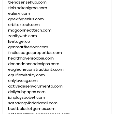
trendsensehub.com
ticktockenigma.com
eulerxr.com
geekifygenius.com
orbitextech.com
magconnecttech.com
zenifyweb.com
livetogel.co
genmatfiredoor.com
findlascegasproperties.com
healthhavenrobbie.com
donanddonnadesigns.com
eagleoneconstructiontx.com
equiflexvitality.com
onlylovesg.com
activedesenvolvimento.com
dailyhubpages.com
idnplaysbobet.com
sattakingvikidadacall.com
bestbolaslotgames.com