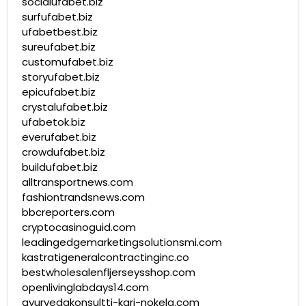
socialufabet.biz
surfufabet.biz
ufabetbest.biz
sureufabet.biz
customufabet.biz
storyufabet.biz
epicufabet.biz
crystalufabet.biz
ufabetok.biz
everufabet.biz
crowdufabet.biz
buildufabet.biz
alltransportnews.com
fashiontrandsnews.com
bbcreporters.com
cryptocasinoguid.com
leadingedgemarketingsolutionsmi.com
kastratigeneralcontractinginc.co
bestwholesalenfljerseysshop.com
openlivinglabdays14.com
ayurvedakonsultti-kari-nokela.com