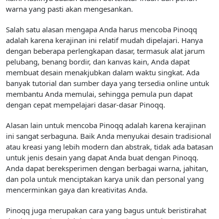
warna yang pasti akan mengesankan.
Salah satu alasan mengapa Anda harus mencoba Pinoqq
adalah karena kerajinan ini relatif mudah dipelajari. Hanya
dengan beberapa perlengkapan dasar, termasuk alat jarum
pelubang, benang bordir, dan kanvas kain, Anda dapat
membuat desain menakjubkan dalam waktu singkat. Ada
banyak tutorial dan sumber daya yang tersedia online untuk
membantu Anda memulai, sehingga pemula pun dapat
dengan cepat mempelajari dasar-dasar Pinoqq.
Alasan lain untuk mencoba Pinoqq adalah karena kerajinan
ini sangat serbaguna. Baik Anda menyukai desain tradisional
atau kreasi yang lebih modern dan abstrak, tidak ada batasan
untuk jenis desain yang dapat Anda buat dengan Pinoqq.
Anda dapat bereksperimen dengan berbagai warna, jahitan,
dan pola untuk menciptakan karya unik dan personal yang
mencerminkan gaya dan kreativitas Anda.
Pinoqq juga merupakan cara yang bagus untuk beristirahat