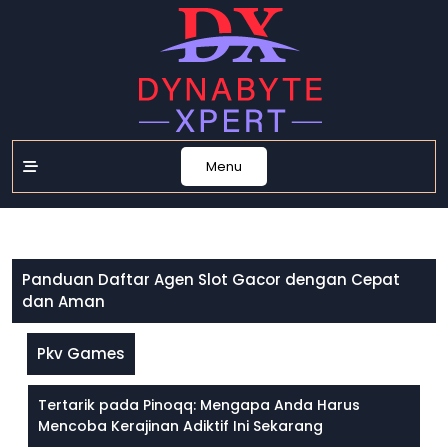
Skip
to
content
Menu
Panduan Daftar Agen Slot Gacor dengan Cepat
dan Aman
Pkv Games
Tertarik pada Pinoqq: Mengapa Anda Harus
Mencoba Kerajinan Adiktif Ini Sekarang