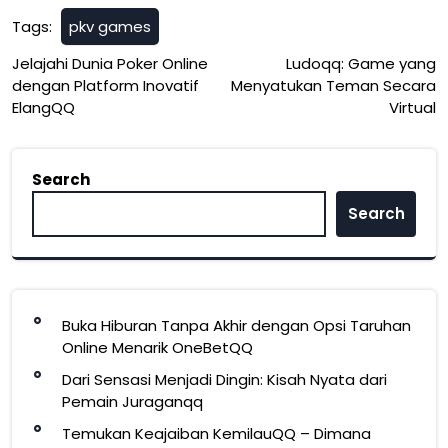
Tags:
pkv games
Post
Jelajahi Dunia Poker Online
Ludoqq: Game yang
dengan Platform Inovatif
Menyatukan Teman Secara
navigation
ElangQQ
Virtual
Search
Search
Buka Hiburan Tanpa Akhir dengan Opsi Taruhan
Online Menarik OneBetQQ
Dari Sensasi Menjadi Dingin: Kisah Nyata dari
Pemain Juraganqq
Temukan Keajaiban KemilauQQ – Dimana