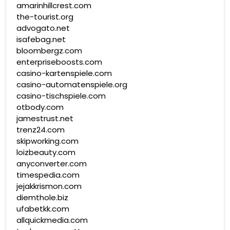
amarinhillcrest.com
the-tourist.org
advogato.net
isafebag.net
bloombergz.com
enterpriseboosts.com
casino-kartenspiele.com
casino-automatenspiele.org
casino-tischspiele.com
otbody.com
jamestrust.net
trenz24.com
skipworking.com
loizbeauty.com
anyconverter.com
timespedia.com
jejakkrismon.com
diemthole.biz
ufabetkk.com
allquickmedia.com