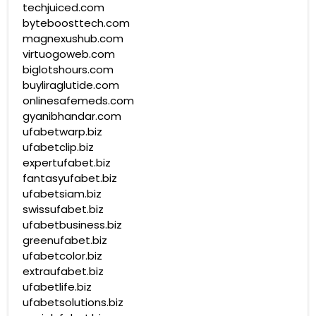
techjuiced.com
byteboosttech.com
magnexushub.com
virtuogoweb.com
biglotshours.com
buyliraglutide.com
onlinesafemeds.com
gyanibhandar.com
ufabetwarp.biz
ufabetclip.biz
expertufabet.biz
fantasyufabet.biz
ufabetsiam.biz
swissufabet.biz
ufabetbusiness.biz
greenufabet.biz
ufabetcolor.biz
extraufabet.biz
ufabetlife.biz
ufabetsolutions.biz