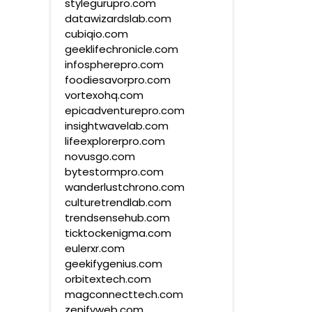
stylegurupro.com
datawizardslab.com
cubiqio.com
geeklifechronicle.com
infospherepro.com
foodiesavorpro.com
vortexohq.com
epicadventurepro.com
insightwavelab.com
lifeexplorerpro.com
novusgo.com
bytestormpro.com
wanderlustchrono.com
culturetrendlab.com
trendsensehub.com
ticktockenigma.com
eulerxr.com
geekifygenius.com
orbitextech.com
magconnecttech.com
zenifyweb.com