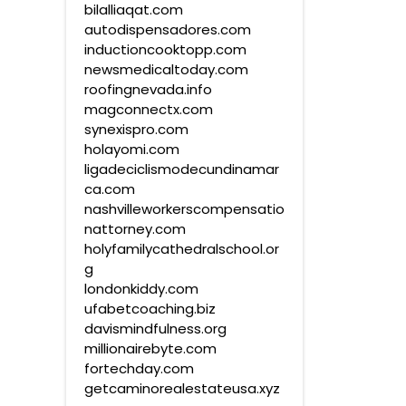
bilalliaqat.com
autodispensadores.com
inductioncooktopp.com
newsmedicaltoday.com
roofingnevada.info
magconnectx.com
synexispro.com
holayomi.com
ligadeciclismodecundinamar
ca.com
nashvilleworkerscompensatio
nattorney.com
holyfamilycathedralschool.or
g
londonkiddy.com
ufabetcoaching.biz
davismindfulness.org
millionairebyte.com
fortechday.com
getcaminorealestateusa.xyz