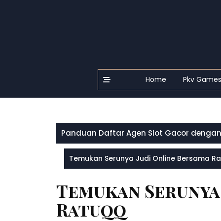
Skip
to
content
Home
Pkv Game
Panduan Daftar Agen Slot Gacor denga
Temukan Serunya Judi Online Bersama R
Temukan Serunya 
Ratuqq