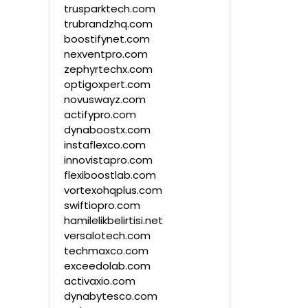
trusparktech.com
trubrandzhq.com
boostifynet.com
nexventpro.com
zephyrtechx.com
optigoxpert.com
novuswayz.com
actifypro.com
dynaboostx.com
instaflexco.com
innovistapro.com
flexiboostlab.com
vortexohqplus.com
swiftiopro.com
hamilelikbelirtisi.net
versalotech.com
techmaxco.com
exceedolab.com
activaxio.com
dynabytesco.com