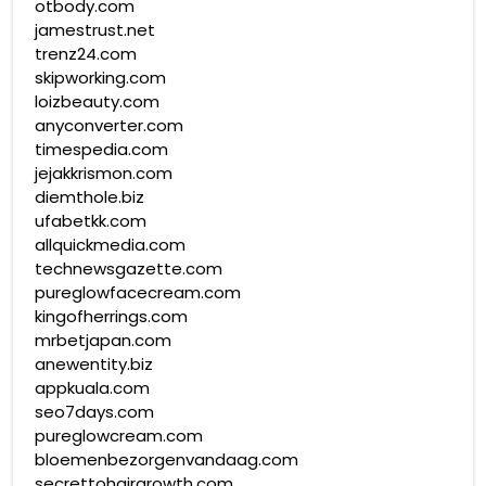
otbody.com
jamestrust.net
trenz24.com
skipworking.com
loizbeauty.com
anyconverter.com
timespedia.com
jejakkrismon.com
diemthole.biz
ufabetkk.com
allquickmedia.com
technewsgazette.com
pureglowfacecream.com
kingofherrings.com
mrbetjapan.com
anewentity.biz
appkuala.com
seo7days.com
pureglowcream.com
bloemenbezorgenvandaag.com
secrettohairgrowth.com