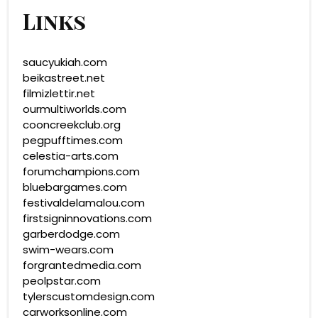
Links
saucyukiah.com
beikastreet.net
filmizlettir.net
ourmultiworlds.com
cooncreekclub.org
pegpufftimes.com
celestia-arts.com
forumchampions.com
bluebargames.com
festivaldelamalou.com
firstsigninnovations.com
garberdodge.com
swim-wears.com
forgrantedmedia.com
peolpstar.com
tylerscustomdesign.com
carworksonline.com