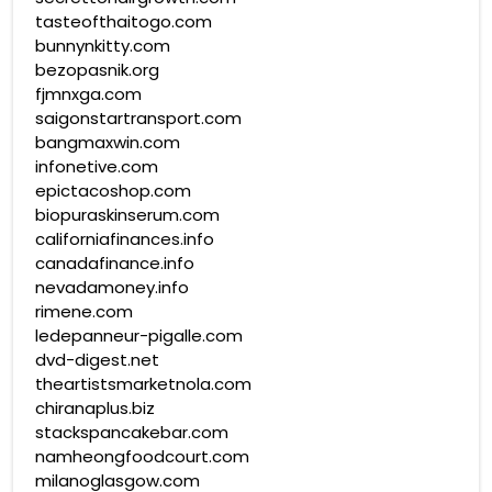
tasteofthaitogo.com
bunnynkitty.com
bezopasnik.org
fjmnxga.com
saigonstartransport.com
bangmaxwin.com
infonetive.com
epictacoshop.com
biopuraskinserum.com
californiafinances.info
canadafinance.info
nevadamoney.info
rimene.com
ledepanneur-pigalle.com
dvd-digest.net
theartistsmarketnola.com
chiranaplus.biz
stackspancakebar.com
namheongfoodcourt.com
milanoglasgow.com