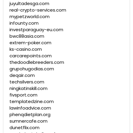
juyultadesga.com
real-crypto-services.com
mypetzworld.com
infounty.com
investparaguay-eu.com
bwc88asia.com
extrem-poker.com
ks-casino.com
carcarepoints.com
thedoodlebreeders.com
grupohugodias.com
deqair.com
techsilvers.com
ningkatinskill.com
fivsport.com
templatedzine.com
lawinfoadvice.com
phenqdietplan.org
sumnercafe.com
dunetflix.com