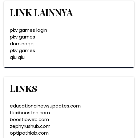
LINK LAINNYA
pkv games login
pkv games
dominoqq
pkv games
qiu qiu
Links
educationalnewsupdates.com
flexiboostco.com
boostioweb.com
zephyrushub.com
optipathlab.com