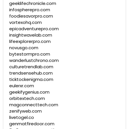
geeklifechronicle.com
infospherepro.com
foodiesavorpro.com
vortexohq.com
epicadventurepro.com
insightwavelab.com
lifeexplorerpro.com
novusgo.com
bytestormpro.com
wanderlustchrono.com
culturetrendlab.com
trendsensehub.com
ticktockenigma.com
eulerxr.com
geekifygenius.com
orbitextech.com
magconnecttech.com
zenifyweb.com
livetogel.co
genmatfiredoor.com