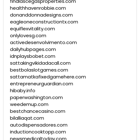
findlascegasproperties.com
healthhavenrobbie.com
donanddonnadesigns.com
eagleoneconstructiontx.com
equiflexvitality.com
onlylovesg.com
activedesenvolvimento.com
dailyhubpages.com
idnplaysbobet.com
sattakingvikidadacall.com
bestbolaslotgames.com
sattamatkafixedgamehere.com
entrepreneurguardian.com
hibaby.info
paperwashington.com
weedemup.com
bestchancecasino.com
bilalliaqat.com
autodispensadores.com
inductioncooktopp.com
newsmedicaltoday.com