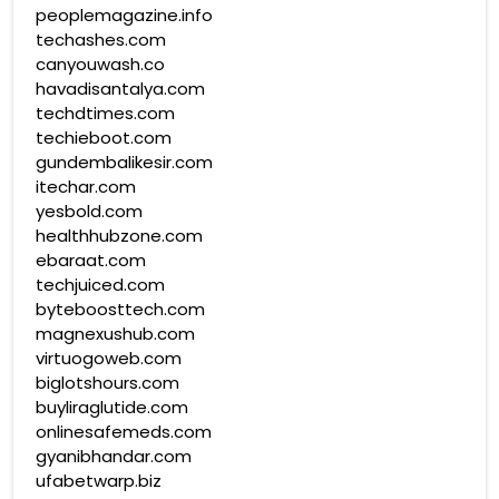
peoplemagazine.info
techashes.com
canyouwash.co
havadisantalya.com
techdtimes.com
techieboot.com
gundembalikesir.com
itechar.com
yesbold.com
healthhubzone.com
ebaraat.com
techjuiced.com
byteboosttech.com
magnexushub.com
virtuogoweb.com
biglotshours.com
buyliraglutide.com
onlinesafemeds.com
gyanibhandar.com
ufabetwarp.biz