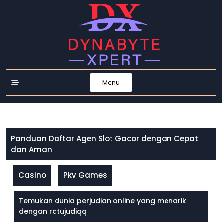
Skip
to
content
Menu
Panduan Daftar Agen Slot Gacor dengan Cepat
dan Aman
Casino
Pkv Games
Temukan dunia perjudian online yang menarik
dengan ratujudiqq