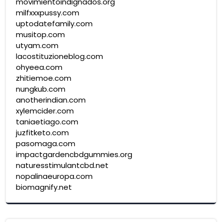
movimientoindignados.org
milfxxxpussy.com
uptodatefamily.com
musitop.com
utyam.com
lacostituzioneblog.com
ohyeea.com
zhitiemoe.com
nungkub.com
anotherindian.com
xylemcider.com
taniaetiago.com
juzfitketo.com
pasomaga.com
impactgardencbdgummies.org
naturesstimulantcbd.net
nopalinaeuropa.com
biomagnify.net