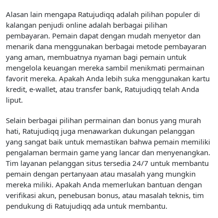
Alasan lain mengapa Ratujudiqq adalah pilihan populer di
kalangan penjudi online adalah berbagai pilihan
pembayaran. Pemain dapat dengan mudah menyetor dan
menarik dana menggunakan berbagai metode pembayaran
yang aman, membuatnya nyaman bagi pemain untuk
mengelola keuangan mereka sambil menikmati permainan
favorit mereka. Apakah Anda lebih suka menggunakan kartu
kredit, e-wallet, atau transfer bank, Ratujudiqq telah Anda
liput.
Selain berbagai pilihan permainan dan bonus yang murah
hati, Ratujudiqq juga menawarkan dukungan pelanggan
yang sangat baik untuk memastikan bahwa pemain memiliki
pengalaman bermain game yang lancar dan menyenangkan.
Tim layanan pelanggan situs tersedia 24/7 untuk membantu
pemain dengan pertanyaan atau masalah yang mungkin
mereka miliki. Apakah Anda memerlukan bantuan dengan
verifikasi akun, penebusan bonus, atau masalah teknis, tim
pendukung di Ratujudiqq ada untuk membantu.