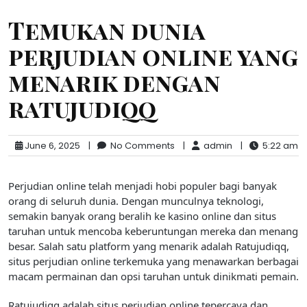
Temukan dunia
perjudian online yang
menarik dengan
ratujudiqq
June 6, 2025
|
No Comments
|
admin
|
5:22 am
Perjudian online telah menjadi hobi populer bagi banyak
orang di seluruh dunia. Dengan munculnya teknologi,
semakin banyak orang beralih ke kasino online dan situs
taruhan untuk mencoba keberuntungan mereka dan menang
besar. Salah satu platform yang menarik adalah Ratujudiqq,
situs perjudian online terkemuka yang menawarkan berbagai
macam permainan dan opsi taruhan untuk dinikmati pemain.
Ratujudiqq adalah situs perjudian online tepercaya dan