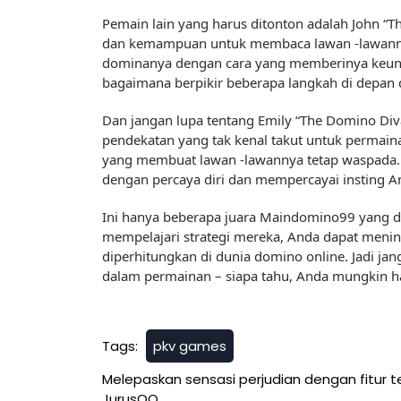
Pemain lain yang harus ditonton adalah John “T
dan kemampuan untuk membaca lawan -lawannya
dominanya dengan cara yang memberinya keunt
bagaimana berpikir beberapa langkah di depan
Dan jangan lupa tentang Emily “The Domino Diva
pendekatan yang tak kenal takut untuk permain
yang membuat lawan -lawannya tetap waspada.
dengan percaya diri dan mempercayai insting 
Ini hanya beberapa juara Maindomino99 yang 
mempelajari strategi mereka, Anda dapat menin
diperhitungkan di dunia domino online. Jadi jan
dalam permainan – siapa tahu, Anda mungkin h
Tags:
pkv games
Post
Melepaskan sensasi perjudian dengan fitur 
JurusQQ