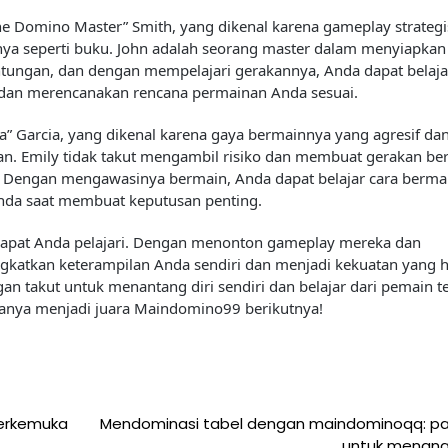
he Domino Master” Smith, yang dikenal karena gameplay strateg
 seperti buku. John adalah seorang master dalam menyiapkan
ungan, dan dengan mempelajari gerakannya, Anda dapat belaja
 dan merencanakan rencana permainan Anda sesuai.
” Garcia, yang dikenal karena gaya bermainnya yang agresif da
an. Emily tidak takut mengambil risiko dan membuat gerakan be
 Dengan mengawasinya bermain, Anda dapat belajar cara berma
Anda saat membuat keputusan penting.
dapat Anda pelajari. Dengan menonton gameplay mereka dan
gkatkan keterampilan Anda sendiri dan menjadi kekuatan yang 
gan takut untuk menantang diri sendiri dan belajar dari pemain t
anya menjadi juara Maindomino99 berikutnya!
terkemuka
Mendominasi tabel dengan maindominoqq: p
untuk menang