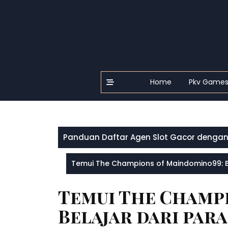
Skip
to
content
Home
Pkv Game
Panduan Daftar Agen Slot Gacor denga
Temui The Champions of Maindomino99: B
Temui The Champ
Belajar dari par