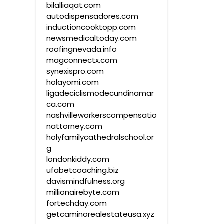
bilalliaqat.com
autodispensadores.com
inductioncooktopp.com
newsmedicaltoday.com
roofingnevada.info
magconnectx.com
synexispro.com
holayomi.com
ligadeciclismodecundinamar
ca.com
nashvilleworkerscompensatio
nattorney.com
holyfamilycathedralschool.or
g
londonkiddy.com
ufabetcoaching.biz
davismindfulness.org
millionairebyte.com
fortechday.com
getcaminorealestateusa.xyz