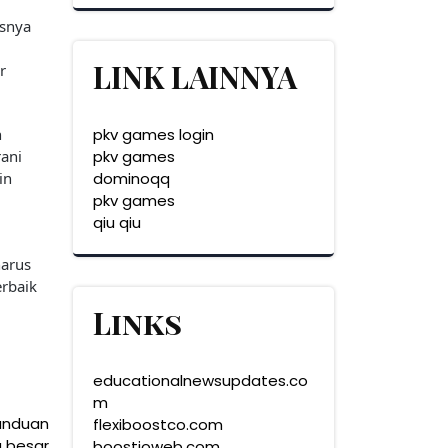
isnya
LINK LAINNYA
r
n
pkv games login
rani
pkv games
in
dominoqq
pkv games
qiu qiu
harus
erbaik
Links
educationalnewsupdates.co
m
anduan
flexiboostco.com
 besar
boostioweb.com