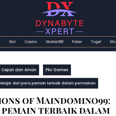
s
Slot
Casino
Sbobet88
Poker
Togel
Sit
n Cepat dan Aman
Pkv Games
elajar dari para pemain terbaik dalam permainan
ions of Maindomino99:
a pemain terbaik dalam