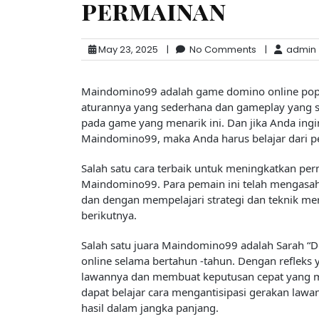
permainan
May 23, 2025
|
No Comments
|
admin
Maindomino99 adalah game domino online popul
aturannya yang sederhana dan gameplay yang se
pada game yang menarik ini. Dan jika Anda ingi
Maindomino99, maka Anda harus belajar dari p
Salah satu cara terbaik untuk meningkatkan pe
Maindomino99. Para pemain ini telah mengasah 
dan dengan mempelajari strategi dan teknik m
berikutnya.
Salah satu juara Maindomino99 adalah Sarah 
online selama bertahun -tahun. Dengan reflek
lawannya dan membuat keputusan cepat yang
dapat belajar cara mengantisipasi gerakan la
hasil dalam jangka panjang.