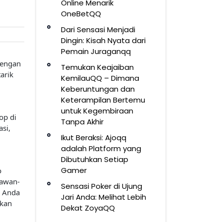
Online Menarik
OneBetQQ
Dari Sensasi Menjadi
Dingin: Kisah Nyata dari
Pemain Juraganqq
Dengan
Temukan Keajaiban
arik
KemilauQQ – Dimana
Keberuntungan dan
Keterampilan Bertemu
untuk Kegembiraan
op di
Tanpa Akhir
si,
Ikut Beraksi: Ajoqq
adalah Platform yang
Dibutuhkan Setiap
Gamer
o
lawan-
Sensasi Poker di Ujung
, Anda
Jari Anda: Melihat Lebih
hkan
Dekat ZoyaQQ