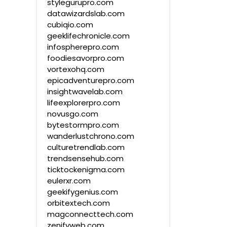
stylegurupro.com
datawizardslab.com
cubiqio.com
geeklifechronicle.com
infospherepro.com
foodiesavorpro.com
vortexohq.com
epicadventurepro.com
insightwavelab.com
lifeexplorerpro.com
novusgo.com
bytestormpro.com
wanderlustchrono.com
culturetrendlab.com
trendsensehub.com
ticktockenigma.com
eulerxr.com
geekifygenius.com
orbitextech.com
magconnecttech.com
zenifyweb.com