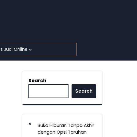
us Judi Online
Search
Search
Buka Hiburan Tanpa Akhir
dengan Opsi Taruhan