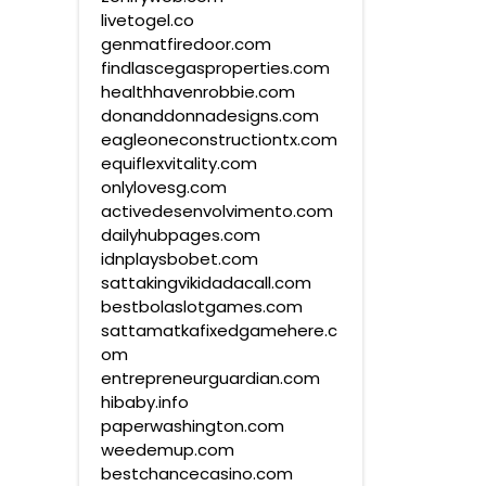
livetogel.co
genmatfiredoor.com
findlascegasproperties.com
healthhavenrobbie.com
donanddonnadesigns.com
eagleoneconstructiontx.com
equiflexvitality.com
onlylovesg.com
activedesenvolvimento.com
dailyhubpages.com
idnplaysbobet.com
sattakingvikidadacall.com
bestbolaslotgames.com
sattamatkafixedgamehere.c
om
entrepreneurguardian.com
hibaby.info
paperwashington.com
weedemup.com
bestchancecasino.com