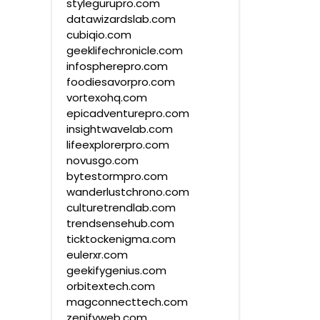
stylegurupro.com
datawizardslab.com
cubiqio.com
geeklifechronicle.com
infospherepro.com
foodiesavorpro.com
vortexohq.com
epicadventurepro.com
insightwavelab.com
lifeexplorerpro.com
novusgo.com
bytestormpro.com
wanderlustchrono.com
culturetrendlab.com
trendsensehub.com
ticktockenigma.com
eulerxr.com
geekifygenius.com
orbitextech.com
magconnecttech.com
zenifyweb.com