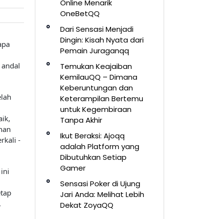
Online Menarik
OneBetQQ
Dari Sensasi Menjadi
Dingin: Kisah Nyata dari
apa
Pemain Juraganqq
 andal
Temukan Keajaiban
KemilauQQ – Dimana
Keberuntungan dan
elah
Keterampilan Bertemu
untuk Kegembiraan
ik,
Tanpa Akhir
han
Ikut Beraksi: Ajoqq
kali -
adalah Platform yang
Dibutuhkan Setiap
Gamer
ini
Sensasi Poker di Ujung
etap
Jari Anda: Melihat Lebih
,
Dekat ZoyaQQ