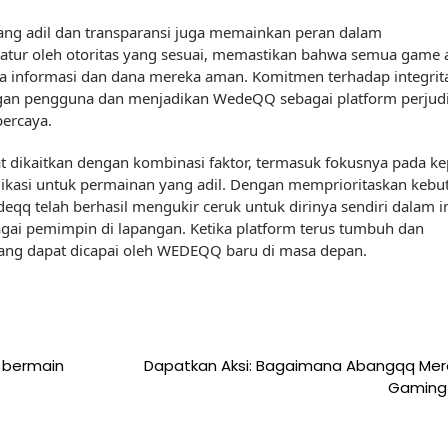
ang adil dan transparansi juga memainkan peran dalam
diatur oleh otoritas yang sesuai, memastikan bahwa semua game a
informasi dan dana mereka aman. Komitmen terhadap integrita
n pengguna dan menjadikan WedeQQ sebagai platform perjud
percaya.
 dikaitkan dengan kombinasi faktor, termasuk fokusnya pada k
dikasi untuk permainan yang adil. Dengan memprioritaskan kebu
qq telah berhasil mengukir ceruk untuk dirinya sendiri dalam i
gai pemimpin di lapangan. Ketika platform terus tumbuh dan
ang dapat dicapai oleh WEDEQQ baru di masa depan.
 bermain
Dapatkan Aksi: Bagaimana Abangqq Mere
Gaming 