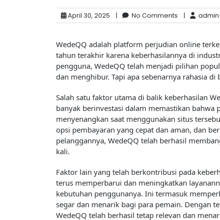
April 30, 2025
|
No Comments
|
admin
WedeQQ adalah platform perjudian online ter
tahun terakhir karena keberhasilannya di indu
pengguna, WedeQQ telah menjadi pilihan popule
dan menghibur. Tapi apa sebenarnya rahasia di b
Salah satu faktor utama di balik keberhasilan 
banyak berinvestasi dalam memastikan bahwa 
menyenangkan saat menggunakan situs tersebut
opsi pembayaran yang cepat dan aman, dan ber
pelanggannya, WedeQQ telah berhasil membangun
kali.
Faktor lain yang telah berkontribusi pada kebe
terus memperbarui dan meningkatkan layanann
kebutuhan penggunanya. Ini termasuk memperken
segar dan menarik bagi para pemain. Dengan tet
WedeQQ telah berhasil tetap relevan dan menar