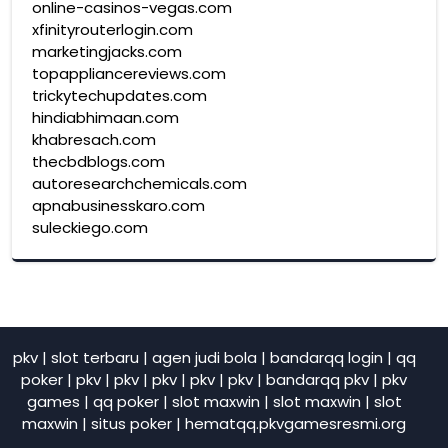
online-casinos-vegas.com
xfinityrouterlogin.com
marketingjacks.com
topappliancereviews.com
trickytechupdates.com
hindiabhimaan.com
khabresach.com
thecbdblogs.com
autoresearchchemicals.com
apnabusinesskaro.com
suleckiego.com
pkv
|
slot terbaru
|
agen judi bola
|
bandarqq login
|
qq
poker
|
pkv
|
pkv
|
pkv
|
pkv
|
pkv
|
bandarqq pkv
|
pkv
games
|
qq poker
|
slot maxwin
|
slot maxwin
|
slot
maxwin
|
situs poker
|
hematqq.pkvgamesresmi.org