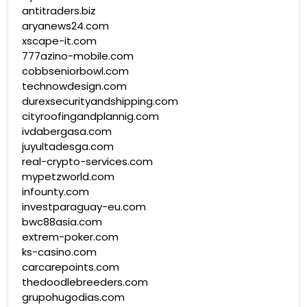
antitraders.biz
aryanews24.com
xscape-it.com
777azino-mobile.com
cobbseniorbowl.com
technowdesign.com
durexsecurityandshipping.com
cityroofingandplannig.com
ivdabergasa.com
juyultadesga.com
real-crypto-services.com
mypetzworld.com
infounty.com
investparaguay-eu.com
bwc88asia.com
extrem-poker.com
ks-casino.com
carcarepoints.com
thedoodlebreeders.com
grupohugodias.com