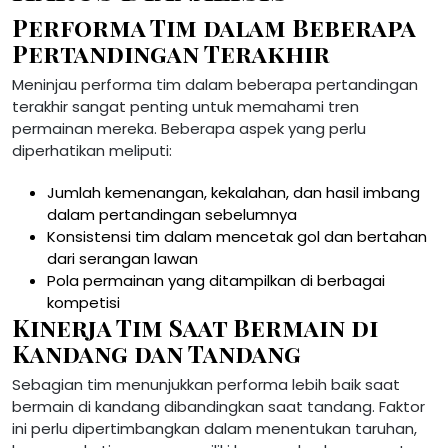
Performa Tim dalam Beberapa
Pertandingan Terakhir
Meninjau performa tim dalam beberapa pertandingan
terakhir sangat penting untuk memahami tren
permainan mereka. Beberapa aspek yang perlu
diperhatikan meliputi:
Jumlah kemenangan, kekalahan, dan hasil imbang
dalam pertandingan sebelumnya
Konsistensi tim dalam mencetak gol dan bertahan
dari serangan lawan
Pola permainan yang ditampilkan di berbagai
kompetisi
Kinerja Tim Saat Bermain di
Kandang dan Tandang
Sebagian tim menunjukkan performa lebih baik saat
bermain di kandang dibandingkan saat tandang. Faktor
ini perlu dipertimbangkan dalam menentukan taruhan,