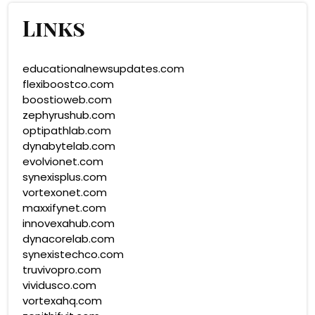
Links
educationalnewsupdates.com
flexiboostco.com
boostioweb.com
zephyrushub.com
optipathlab.com
dynabytelab.com
evolvionet.com
synexisplus.com
vortexonet.com
maxxifynet.com
innovexahub.com
dynacorelab.com
synexistechco.com
truvivopro.com
vividusco.com
vortexahq.com