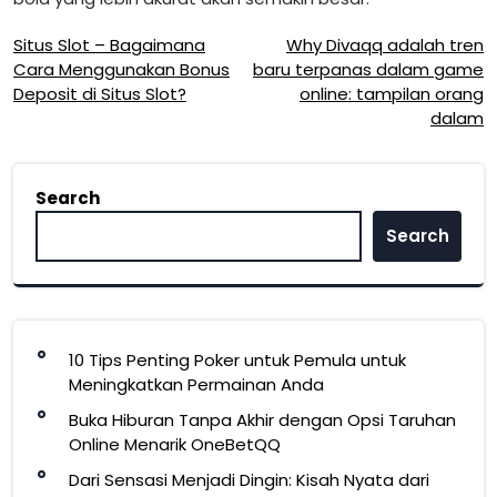
Post
Situs Slot – Bagaimana
Why Divaqq adalah tren
Cara Menggunakan Bonus
baru terpanas dalam game
navigation
Deposit di Situs Slot?
online: tampilan orang
dalam
Search
Search
10 Tips Penting Poker untuk Pemula untuk
Meningkatkan Permainan Anda
Buka Hiburan Tanpa Akhir dengan Opsi Taruhan
Online Menarik OneBetQQ
Dari Sensasi Menjadi Dingin: Kisah Nyata dari