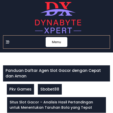
Skip
to
content
Menu
Panduan Daftar Agen Slot Gacor dengan Cepat
dan Aman
Pkv Games
Sbobet88
Situs Slot Gacor – Analisis Hasil Pertandingan
untuk Menentukan Taruhan Bola yang Tepat