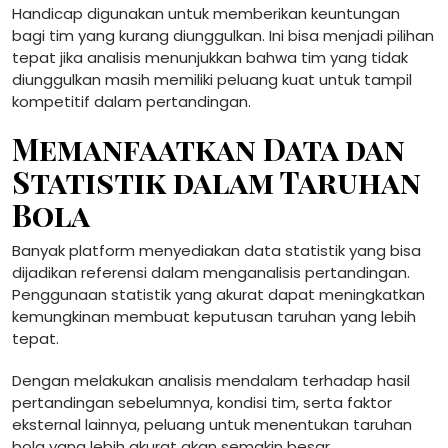
Handicap digunakan untuk memberikan keuntungan
bagi tim yang kurang diunggulkan. Ini bisa menjadi pilihan
tepat jika analisis menunjukkan bahwa tim yang tidak
diunggulkan masih memiliki peluang kuat untuk tampil
kompetitif dalam pertandingan.
Memanfaatkan Data dan
Statistik dalam Taruhan
Bola
Banyak platform menyediakan data statistik yang bisa
dijadikan referensi dalam menganalisis pertandingan.
Penggunaan statistik yang akurat dapat meningkatkan
kemungkinan membuat keputusan taruhan yang lebih
tepat.
Dengan melakukan analisis mendalam terhadap hasil
pertandingan sebelumnya, kondisi tim, serta faktor
eksternal lainnya, peluang untuk menentukan taruhan
bola yang lebih akurat akan semakin besar.