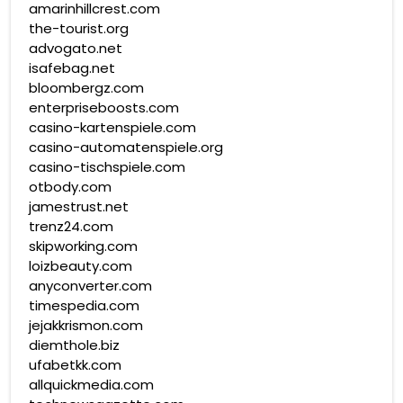
amarinhillcrest.com
the-tourist.org
advogato.net
isafebag.net
bloombergz.com
enterpriseboosts.com
casino-kartenspiele.com
casino-automatenspiele.org
casino-tischspiele.com
otbody.com
jamestrust.net
trenz24.com
skipworking.com
loizbeauty.com
anyconverter.com
timespedia.com
jejakkrismon.com
diemthole.biz
ufabetkk.com
allquickmedia.com