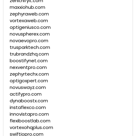
zenithifyit.com
maxxiohub.com
zephyraweb.com
vortexaweb.com
optigeniusco.com
novuspherex.com
novaevopro.com
trusparktech.com
trubrandzhq.com
boostifynet.com
nexventpro.com
zephyrtechx.com
optigoxpert.com
novuswayz.com
actifypro.com
dynaboostx.com
instaflexco.com
innovistapro.com
flexiboostlab.com
vortexohqplus.com
swiftiopro.com