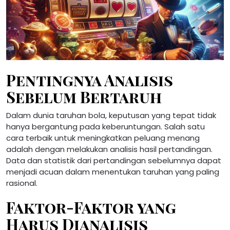
Pentingnya Analisis
Sebelum Bertaruh
Dalam dunia taruhan bola, keputusan yang tepat tidak
hanya bergantung pada keberuntungan. Salah satu
cara terbaik untuk meningkatkan peluang menang
adalah dengan melakukan analisis hasil pertandingan.
Data dan statistik dari pertandingan sebelumnya dapat
menjadi acuan dalam menentukan taruhan yang paling
rasional.
Faktor-Faktor yang
Harus Dianalisis