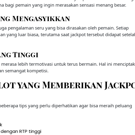
tama bagi pemain yang ingin merasakan sensasi menang besar.
ang Mengasyikkan
uga pengalaman seru yang bisa dirasakan oleh pemain. Setiap
yang luar biasa, terutama saat jackpot tersebut didapat setela
ang Tinggi
merasa lebih termotivasi untuk terus bermain. Hal ini mencipta
an semangat kompetisi.
Slot yang Memberikan Jackp
beberapa tips yang perlu diperhatikan agar bisa meraih peluang
k
 dengan RTP tinggi