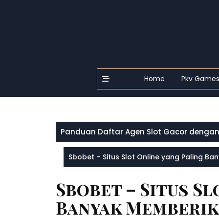
Skip
to
content
Home
Pkv Game
Panduan Daftar Agen Slot Gacor denga
Sbobet – Situs Slot Online yang Paling B
Sbobet – Situs Sl
Banyak Memberik