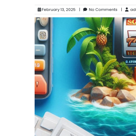
February 13, 2025
|
No Comments
|
ad