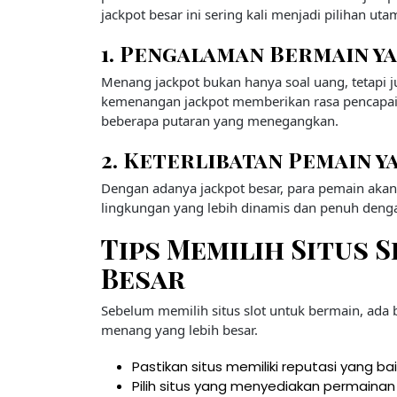
jackpot besar ini sering kali menjadi pilihan u
1. Pengalaman Bermain y
Menang jackpot bukan hanya soal uang, tetapi j
kemenangan jackpot memberikan rasa pencapaian 
beberapa putaran yang menegangkan.
2. Keterlibatan Pemain y
Dengan adanya jackpot besar, para pemain akan 
lingkungan yang lebih dinamis dan penuh deng
Tips Memilih Situs 
Besar
Sebelum memilih situs slot untuk bermain, ada 
menang yang lebih besar.
Pastikan situs memiliki reputasi yang bai
Pilih situs yang menyediakan permainan