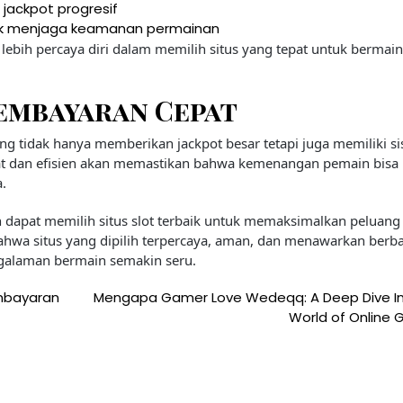
jackpot progresif
untuk menjaga keamanan permainan
lebih percaya diri dalam memilih situs yang tepat untuk bermai
Pembayaran Cepat
ang tidak hanya memberikan jackpot besar tetapi juga memiliki s
t dan efisien akan memastikan bahwa kemenangan pemain bisa
.
dapat memilih situs slot terbaik untuk memaksimalkan peluang
ahwa situs yang dipilih terpercaya, aman, dan menawarkan berb
alaman bermain semakin seru.
embayaran
Mengapa Gamer Love Wedeqq: A Deep Dive In
World of Online