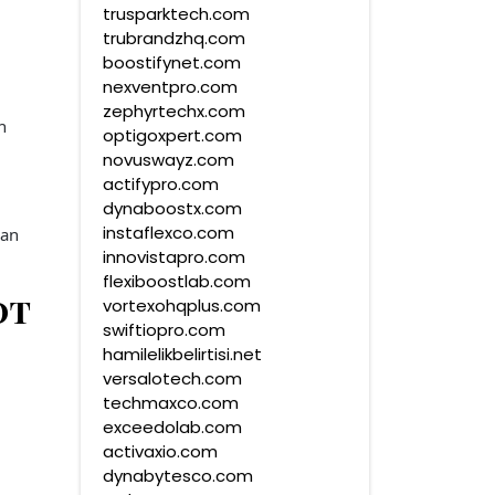
trusparktech.com
trubrandzhq.com
boostifynet.com
nexventpro.com
zephyrtechx.com
h
optigoxpert.com
novuswayz.com
actifypro.com
dynaboostx.com
instaflexco.com
kan
innovistapro.com
flexiboostlab.com
ot
vortexohqplus.com
swiftiopro.com
hamilelikbelirtisi.net
versalotech.com
techmaxco.com
exceedolab.com
activaxio.com
dynabytesco.com