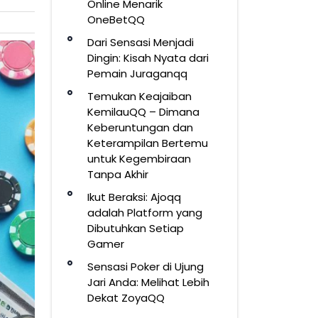
Online Menarik
OneBetQQ
Dari Sensasi Menjadi
Dingin: Kisah Nyata dari
Pemain Juraganqq
Temukan Keajaiban
KemilauQQ – Dimana
Keberuntungan dan
Keterampilan Bertemu
untuk Kegembiraan
Tanpa Akhir
Ikut Beraksi: Ajoqq
adalah Platform yang
Dibutuhkan Setiap
Gamer
Sensasi Poker di Ujung
Jari Anda: Melihat Lebih
Dekat ZoyaQQ