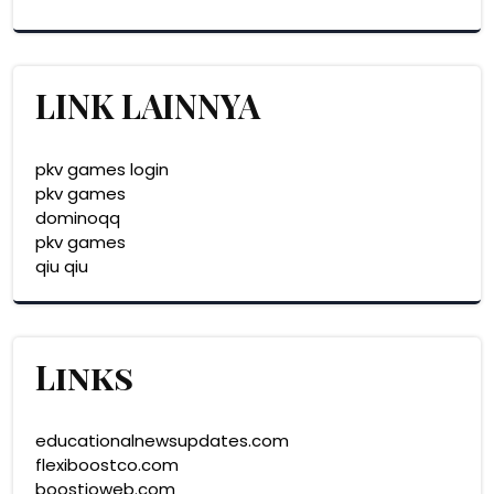
LINK LAINNYA
pkv games login
pkv games
dominoqq
pkv games
qiu qiu
Links
educationalnewsupdates.com
flexiboostco.com
boostioweb.com