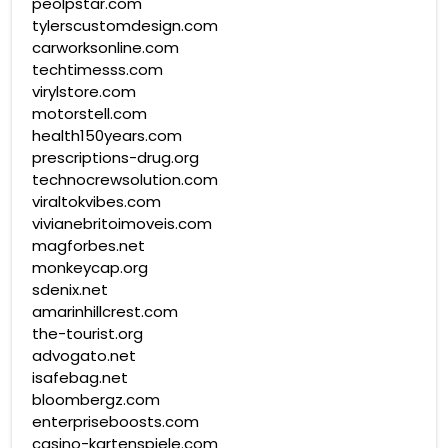
peolpstar.com
tylerscustomdesign.com
carworksonline.com
techtimesss.com
virylstore.com
motorstell.com
health150years.com
prescriptions-drug.org
technocrewsolution.com
viraltokvibes.com
vivianebritoimoveis.com
magforbes.net
monkeycap.org
sdenix.net
amarinhillcrest.com
the-tourist.org
advogato.net
isafebag.net
bloombergz.com
enterpriseboosts.com
casino-kartenspiele.com