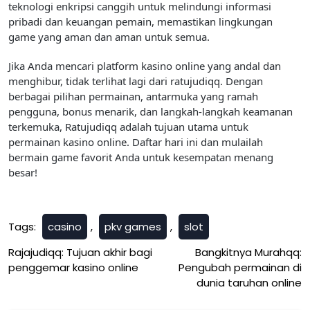
teknologi enkripsi canggih untuk melindungi informasi
pribadi dan keuangan pemain, memastikan lingkungan
game yang aman dan aman untuk semua.
Jika Anda mencari platform kasino online yang andal dan
menghibur, tidak terlihat lagi dari ratujudiqq. Dengan
berbagai pilihan permainan, antarmuka yang ramah
pengguna, bonus menarik, dan langkah-langkah keamanan
terkemuka, Ratujudiqq adalah tujuan utama untuk
permainan kasino online. Daftar hari ini dan mulailah
bermain game favorit Anda untuk kesempatan menang
besar!
Tags:
casino
,
pkv games
,
slot
Post
Rajajudiqq: Tujuan akhir bagi
Bangkitnya Murahqq:
penggemar kasino online
Pengubah permainan di
navigation
dunia taruhan online