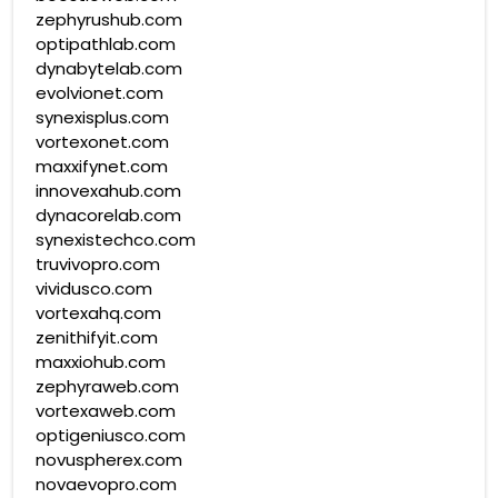
zephyrushub.com
optipathlab.com
dynabytelab.com
evolvionet.com
synexisplus.com
vortexonet.com
maxxifynet.com
innovexahub.com
dynacorelab.com
synexistechco.com
truvivopro.com
vividusco.com
vortexahq.com
zenithifyit.com
maxxiohub.com
zephyraweb.com
vortexaweb.com
optigeniusco.com
novuspherex.com
novaevopro.com