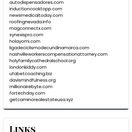
autodispensadores.com
inductioncooktopp.com
newsmedicaltoday.com
roofingnevada.info
magconnectx.com
synexispro.com
holayomi.com
ligadeciclismodecundinamarca.com
nashvilleworkerscompensationattorney.com
holyfamilycathedralschool.org
londonkiddy.com
ufabetcoaching.biz
davismindfulness.org
millionairebyte.com
fortechday.com
getcaminorealestateusa.xyz
Links