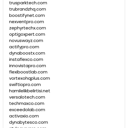
trusparktech.com
trubrandzhq.com
boostifynet.com
nexventpro.com
zephyrtechx.com
optigoxpert.com
novuswayz.com
actifypro.com
dynaboostx.com
instaflexco.com
innovistapro.com
flexiboostlab.com
vortexohqplus.com
swiftiopro.com
hamilelikbelirtisi.net
versalotech.com
techmaxco.com
exceedolab.com
activaxio.com
dynabytesco.com