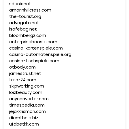
sdenix.net
amarinhillcrest.com
the-tourist.org
advogato.net
isafebag.net
bloombergz.com
enterpriseboosts.com
casino-kartenspiele.com
casino-automatenspiele.org
casino-tischspiele.com
otbody.com
jamestrust.net
trenz24.com
skipworking.com
loizbeauty.com
anyconverter.com
timespedia.com
jejakkrismon.com
diemthole.biz
ufabetkk.com