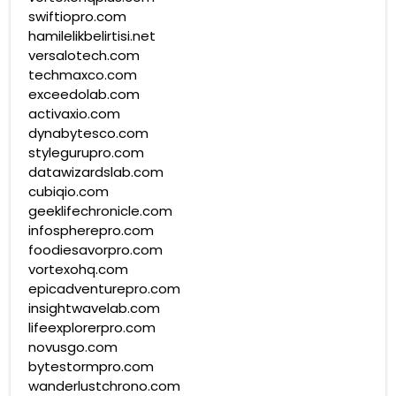
swiftiopro.com
hamilelikbelirtisi.net
versalotech.com
techmaxco.com
exceedolab.com
activaxio.com
dynabytesco.com
stylegurupro.com
datawizardslab.com
cubiqio.com
geeklifechronicle.com
infospherepro.com
foodiesavorpro.com
vortexohq.com
epicadventurepro.com
insightwavelab.com
lifeexplorerpro.com
novusgo.com
bytestormpro.com
wanderlustchrono.com