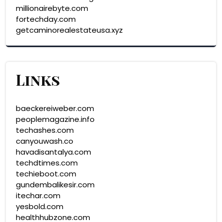
millionairebyte.com
fortechday.com
getcaminorealestateusa.xyz
Links
baeckereiweber.com
peoplemagazine.info
techashes.com
canyouwash.co
havadisantalya.com
techdtimes.com
techieboot.com
gundembalikesir.com
itechar.com
yesbold.com
healthhubzone.com