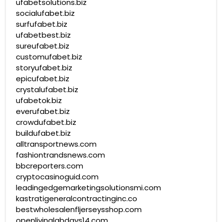
ufabetsolutions.biz
socialufabet.biz
surfufabet.biz
ufabetbest.biz
sureufabet.biz
customufabet.biz
storyufabet.biz
epicufabet.biz
crystalufabet.biz
ufabetok.biz
everufabet.biz
crowdufabet.biz
buildufabet.biz
alltransportnews.com
fashiontrandsnews.com
bbcreporters.com
cryptocasinoguid.com
leadingedgemarketingsolutionsmi.com
kastratigeneralcontractinginc.co
bestwholesalenfljerseysshop.com
openlivinglabdays14.com