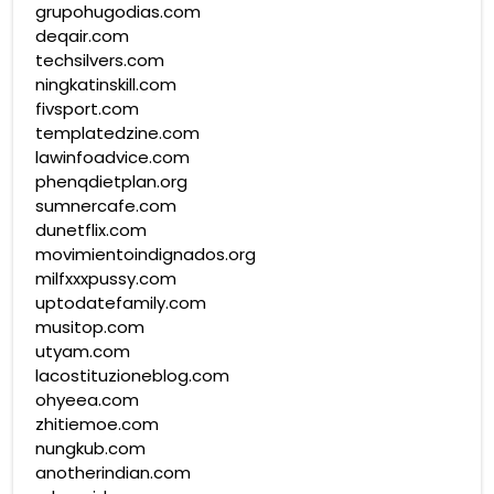
grupohugodias.com
deqair.com
techsilvers.com
ningkatinskill.com
fivsport.com
templatedzine.com
lawinfoadvice.com
phenqdietplan.org
sumnercafe.com
dunetflix.com
movimientoindignados.org
milfxxxpussy.com
uptodatefamily.com
musitop.com
utyam.com
lacostituzioneblog.com
ohyeea.com
zhitiemoe.com
nungkub.com
anotherindian.com