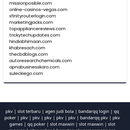
missionposible.com
online-casinos-vegas.com
xfinityrouterlogin.com
marketingjacks.com
topappliancereviews.com
trickytechupdates.com
hindiabhimaan.com
khabresach.com
thecbdblogs.com
autoresearchchemicals.com
apnabusinesskaro.com
suleckiego.com
pkv
|
slot terbaru
|
agen judi bola
|
bandarqq login
|
qq
poker
|
pkv
|
pkv
|
pkv
|
pkv
|
pkv
|
bandarqq pkv
|
pkv
games
|
qq poker
|
slot maxwin
|
slot maxwin
|
slot