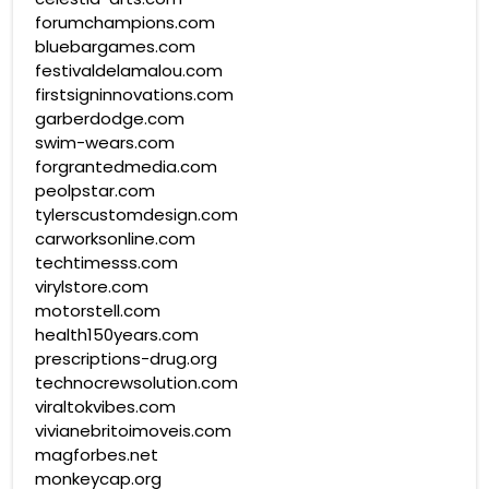
forumchampions.com
bluebargames.com
festivaldelamalou.com
firstsigninnovations.com
garberdodge.com
swim-wears.com
forgrantedmedia.com
peolpstar.com
tylerscustomdesign.com
carworksonline.com
techtimesss.com
virylstore.com
motorstell.com
health150years.com
prescriptions-drug.org
technocrewsolution.com
viraltokvibes.com
vivianebritoimoveis.com
magforbes.net
monkeycap.org