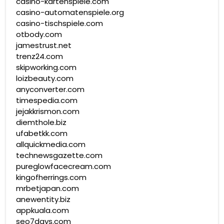
casino-kartenspiele.com
casino-automatenspiele.org
casino-tischspiele.com
otbody.com
jamestrust.net
trenz24.com
skipworking.com
loizbeauty.com
anyconverter.com
timespedia.com
jejakkrismon.com
diemthole.biz
ufabetkk.com
allquickmedia.com
technewsgazette.com
pureglowfacecream.com
kingofherrings.com
mrbetjapan.com
anewentity.biz
appkuala.com
seo7days.com