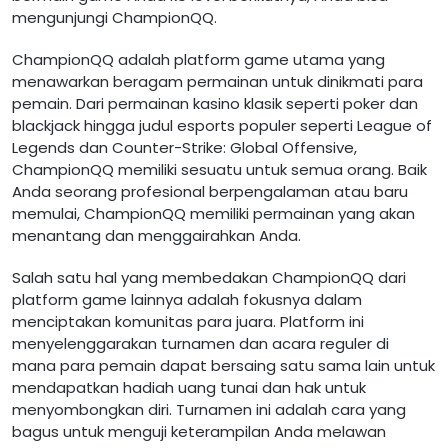
mengunjungi ChampionQQ.
ChampionQQ adalah platform game utama yang
menawarkan beragam permainan untuk dinikmati para
pemain. Dari permainan kasino klasik seperti poker dan
blackjack hingga judul esports populer seperti League of
Legends dan Counter-Strike: Global Offensive,
ChampionQQ memiliki sesuatu untuk semua orang. Baik
Anda seorang profesional berpengalaman atau baru
memulai, ChampionQQ memiliki permainan yang akan
menantang dan menggairahkan Anda.
Salah satu hal yang membedakan ChampionQQ dari
platform game lainnya adalah fokusnya dalam
menciptakan komunitas para juara. Platform ini
menyelenggarakan turnamen dan acara reguler di
mana para pemain dapat bersaing satu sama lain untuk
mendapatkan hadiah uang tunai dan hak untuk
menyombongkan diri. Turnamen ini adalah cara yang
bagus untuk menguji keterampilan Anda melawan