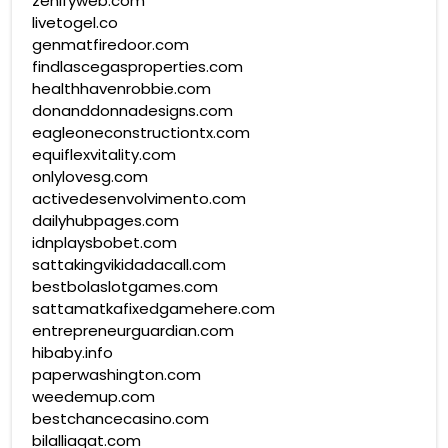
zenifyweb.com
livetogel.co
genmatfiredoor.com
findlascegasproperties.com
healthhavenrobbie.com
donanddonnadesigns.com
eagleoneconstructiontx.com
equiflexvitality.com
onlylovesg.com
activedesenvolvimento.com
dailyhubpages.com
idnplaysbobet.com
sattakingvikidadacall.com
bestbolaslotgames.com
sattamatkafixedgamehere.com
entrepreneurguardian.com
hibaby.info
paperwashington.com
weedemup.com
bestchancecasino.com
bilalliaqat.com