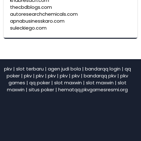
khabresach.com
thecbdblogs.com
autoresearchchemicals.com
apnabusinesskaro.com
suleckiego.com
pkv
|
slot terbaru
|
agen judi bola
|
bandarqq login
|
qq
poker
|
pkv
|
pkv
|
pkv
|
pkv
|
pkv
|
bandarqq pkv
|
pkv
games
|
qq poker
|
slot maxwin
|
slot maxwin
|
slot
maxwin
|
situs poker
|
hematqq.pkvgamesresmi.org