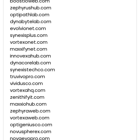
boostioweb.com
zephyrushub.com
optipathlab.com
dynabytelab.com
evolvionet.com
synexisplus.com
vortexonet.com
maxxifynet.com
innovexahub.com
dynacorelab.com
synexistechco.com
truvivopro.com
vividusco.com
vortexahq.com
zenithifyit.com
maxxiohub.com
zephyraweb.com
vortexaweb.com
optigeniusco.com
novuspherex.com
novaevopro.com