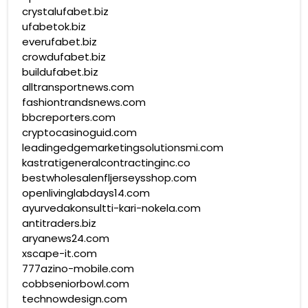
crystalufabet.biz
ufabetok.biz
everufabet.biz
crowdufabet.biz
buildufabet.biz
alltransportnews.com
fashiontrandsnews.com
bbcreporters.com
cryptocasinoguid.com
leadingedgemarketingsolutionsmi.com
kastratigeneralcontractinginc.co
bestwholesalenfljerseysshop.com
openlivinglabdays14.com
ayurvedakonsultti-kari-nokela.com
antitraders.biz
aryanews24.com
xscape-it.com
777azino-mobile.com
cobbseniorbowl.com
technowdesign.com