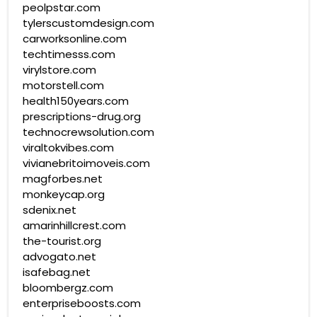
peolpstar.com
tylerscustomdesign.com
carworksonline.com
techtimesss.com
virylstore.com
motorstell.com
health150years.com
prescriptions-drug.org
technocrewsolution.com
viraltokvibes.com
vivianebritoimoveis.com
magforbes.net
monkeycap.org
sdenix.net
amarinhillcrest.com
the-tourist.org
advogato.net
isafebag.net
bloombergz.com
enterpriseboosts.com