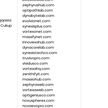
zephyrushub.com
optipathlab.com
dynabytelab.com
qasia:
evolvionet.com
 Cukup
synexisplus.com
vortexonet.com
maxxifynet.com
innovexahub.com
dynacorelab.com
synexistechco.com
truvivopro.com
vividusco.com
vortexahq.com
zenithifyit.com
maxxiohub.com
zephyraweb.com
vortexaweb.com
optigeniusco.com
novuspherex.com
novaevopro.com