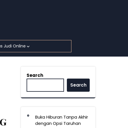
us Judi Online
Search
Search
Buka Hiburan Tanpa Akhir
ng
dengan Opsi Taruhan