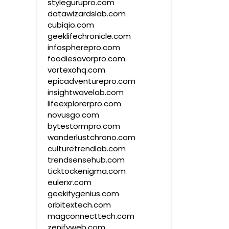
stylegurupro.com
datawizardslab.com
cubiqio.com
geeklifechronicle.com
infospherepro.com
foodiesavorpro.com
vortexohq.com
epicadventurepro.com
insightwavelab.com
lifeexplorerpro.com
novusgo.com
bytestormpro.com
wanderlustchrono.com
culturetrendlab.com
trendsensehub.com
ticktockenigma.com
eulerxr.com
geekifygenius.com
orbitextech.com
magconnecttech.com
zenifyweb.com