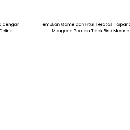
a dengan
Temukan Game dan Fitur Teratas Taipanq
Online
Mengapa Pemain Tidak Bisa Merasa