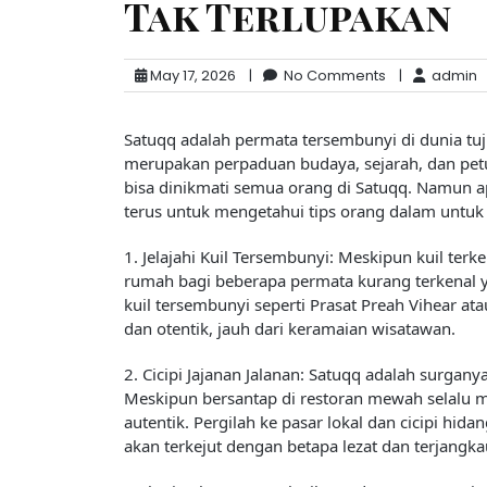
Tak Terlupakan
May 17, 2026
|
No Comments
|
admin
Satuqq adalah permata tersembunyi di dunia tuju
merupakan perpaduan budaya, sejarah, dan petu
bisa dinikmati semua orang di Satuqq. Namun ap
terus untuk mengetahui tips orang dalam untuk
1. Jelajahi Kuil Tersembunyi: Meskipun kuil ter
rumah bagi beberapa permata kurang terkenal 
kuil tersembunyi seperti Prasat Preah Vihear at
dan otentik, jauh dari keramaian wisatawan.
2. Cicipi Jajanan Jalanan: Satuqq adalah surgan
Meskipun bersantap di restoran mewah selalu 
autentik. Pergilah ke pasar lokal dan cicipi hi
akan terkejut dengan betapa lezat dan terjangka