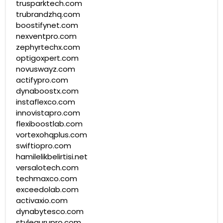
trusparktech.com
trubrandzhq.com
boostifynet.com
nexventpro.com
zephyrtechx.com
optigoxpert.com
novuswayz.com
actifypro.com
dynaboostx.com
instaflexco.com
innovistapro.com
flexiboostlab.com
vortexohqplus.com
swiftiopro.com
hamilelikbelirtisi.net
versalotech.com
techmaxco.com
exceedolab.com
activaxio.com
dynabytesco.com
stylegurupro.com