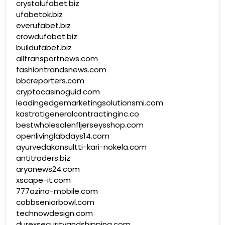
crystalufabet.biz
ufabetok.biz
everufabet.biz
crowdufabet.biz
buildufabet.biz
alltransportnews.com
fashiontrandsnews.com
bbcreporters.com
cryptocasinoguid.com
leadingedgemarketingsolutionsmi.com
kastratigeneralcontractinginc.co
bestwholesalenfljerseysshop.com
openlivinglabdays14.com
ayurvedakonsultti-kari-nokela.com
antitraders.biz
aryanews24.com
xscape-it.com
777azino-mobile.com
cobbseniorbowl.com
technowdesign.com
durexsecurityandshipping.com