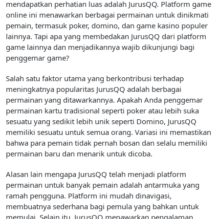
mendapatkan perhatian luas adalah JurusQQ. Platform game
online ini menawarkan berbagai permainan untuk dinikmati
pemain, termasuk poker, domino, dan game kasino populer
lainnya. Tapi apa yang membedakan JurusQQ dari platform
game lainnya dan menjadikannya wajib dikunjungi bagi
penggemar game?
Salah satu faktor utama yang berkontribusi terhadap
meningkatnya popularitas JurusQQ adalah berbagai
permainan yang ditawarkannya. Apakah Anda penggemar
permainan kartu tradisional seperti poker atau lebih suka
sesuatu yang sedikit lebih unik seperti Domino, JurusQQ
memiliki sesuatu untuk semua orang. Variasi ini memastikan
bahwa para pemain tidak pernah bosan dan selalu memiliki
permainan baru dan menarik untuk dicoba.
Alasan lain mengapa JurusQQ telah menjadi platform
permainan untuk banyak pemain adalah antarmuka yang
ramah pengguna. Platform ini mudah dinavigasi,
membuatnya sederhana bagi pemula yang bahkan untuk
memulai. Selain itu, JurusQQ menawarkan pengalaman