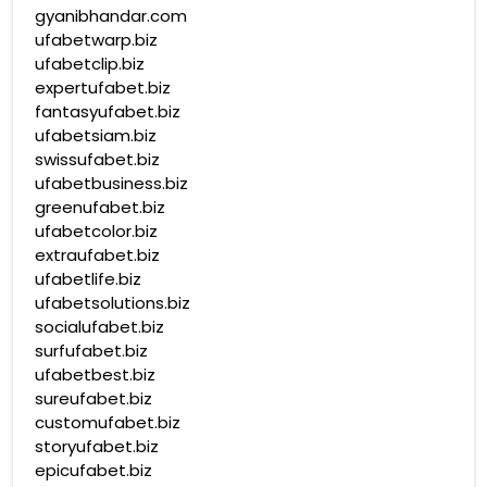
gyanibhandar.com
ufabetwarp.biz
ufabetclip.biz
expertufabet.biz
fantasyufabet.biz
ufabetsiam.biz
swissufabet.biz
ufabetbusiness.biz
greenufabet.biz
ufabetcolor.biz
extraufabet.biz
ufabetlife.biz
ufabetsolutions.biz
socialufabet.biz
surfufabet.biz
ufabetbest.biz
sureufabet.biz
customufabet.biz
storyufabet.biz
epicufabet.biz