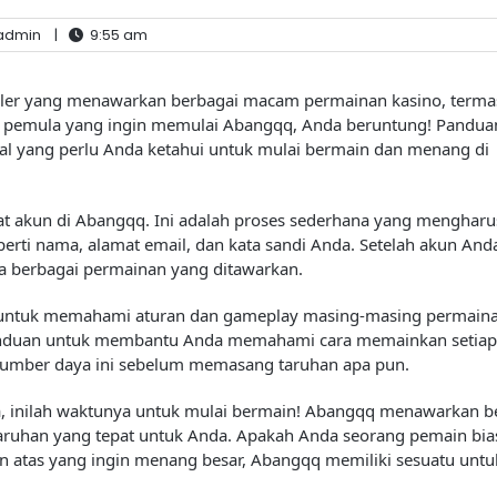
dmin
|
9:55 am
puler yang menawarkan berbagai macam permainan kasino, term
rang pemula yang ingin memulai Abangqq, Anda beruntung! Pandua
al yang perlu Anda ketahui untuk mulai bermain dan menang di
t akun di Abangqq. Ini adalah proses sederhana yang menghar
rti nama, alamat email, dan kata sandi Anda. Setelah akun Anda
a berbagai permainan yang ditawarkan.
g untuk memahami aturan dan gameplay masing-masing permaina
anduan untuk membantu Anda memahami cara memainkan setiap
sumber daya ini sebelum memasang taruhan apa pun.
, inilah waktunya untuk mulai bermain! Abangqq menawarkan b
taruhan yang tepat untuk Anda. Apakah Anda seorang pemain bia
n atas yang ingin menang besar, Abangqq memiliki sesuatu untu