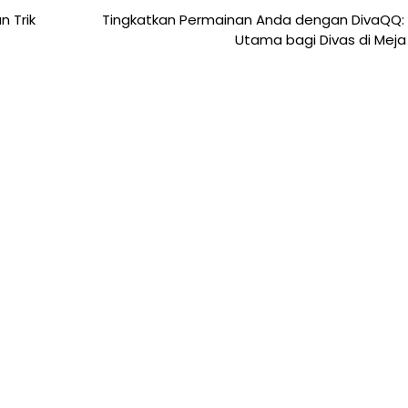
n Trik
Tingkatkan Permainan Anda dengan DivaQQ: 
Utama bagi Divas di Meja 