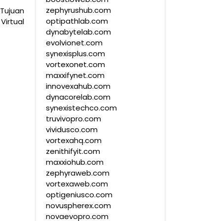
zephyrushub.com
Tujuan
optipathlab.com
Virtual
dynabytelab.com
evolvionet.com
synexisplus.com
vortexonet.com
maxxifynet.com
innovexahub.com
dynacorelab.com
synexistechco.com
truvivopro.com
vividusco.com
vortexahq.com
zenithifyit.com
maxxiohub.com
zephyraweb.com
vortexaweb.com
optigeniusco.com
novuspherex.com
novaevopro.com