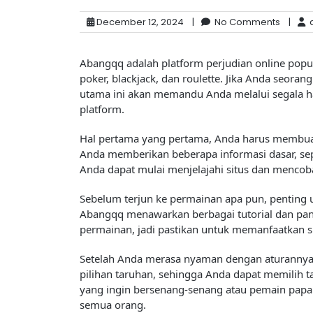
December 12, 2024
|
No Comments
|
a
Abangqq adalah platform perjudian online po
poker, blackjack, dan roulette. Jika Anda seo
utama ini akan memandu Anda melalui segala h
platform.
Hal pertama yang pertama, Anda harus membua
Anda memberikan beberapa informasi dasar, sepe
Anda dapat mulai menjelajahi situs dan mencob
Sebelum terjun ke permainan apa pun, pentin
Abangqq menawarkan berbagai tutorial dan p
permainan, jadi pastikan untuk memanfaatkan 
Setelah Anda merasa nyaman dengan aturannya
pilihan taruhan, sehingga Anda dapat memilih 
yang ingin bersenang-senang atau pemain papa
semua orang.