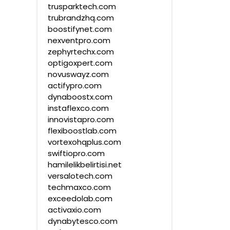
trusparktech.com
trubrandzhq.com
boostifynet.com
nexventpro.com
zephyrtechx.com
optigoxpert.com
novuswayz.com
actifypro.com
dynaboostx.com
instaflexco.com
innovistapro.com
flexiboostlab.com
vortexohqplus.com
swiftiopro.com
hamilelikbelirtisi.net
versalotech.com
techmaxco.com
exceedolab.com
activaxio.com
dynabytesco.com