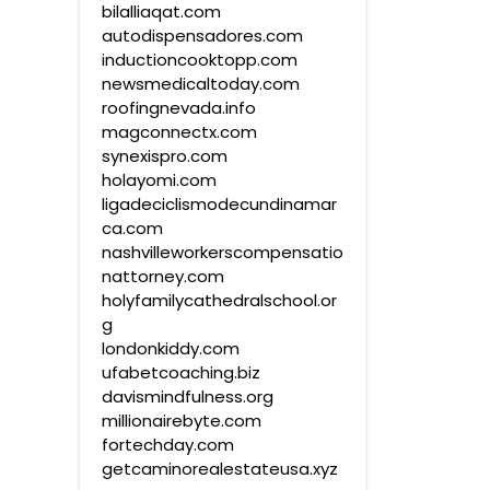
bilalliaqat.com
autodispensadores.com
inductioncooktopp.com
newsmedicaltoday.com
roofingnevada.info
magconnectx.com
synexispro.com
holayomi.com
ligadeciclismodecundinamar
ca.com
nashvilleworkerscompensatio
nattorney.com
holyfamilycathedralschool.or
g
londonkiddy.com
ufabetcoaching.biz
davismindfulness.org
millionairebyte.com
fortechday.com
getcaminorealestateusa.xyz