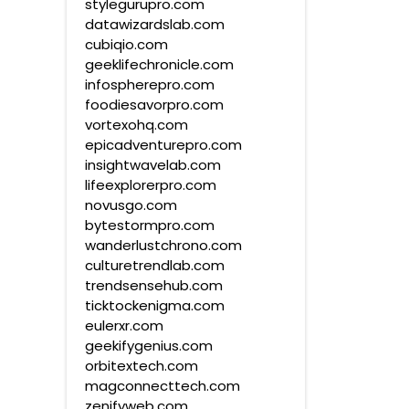
stylegurupro.com
datawizardslab.com
cubiqio.com
geeklifechronicle.com
infospherepro.com
foodiesavorpro.com
vortexohq.com
epicadventurepro.com
insightwavelab.com
lifeexplorerpro.com
novusgo.com
bytestormpro.com
wanderlustchrono.com
culturetrendlab.com
trendsensehub.com
ticktockenigma.com
eulerxr.com
geekifygenius.com
orbitextech.com
magconnecttech.com
zenifyweb.com