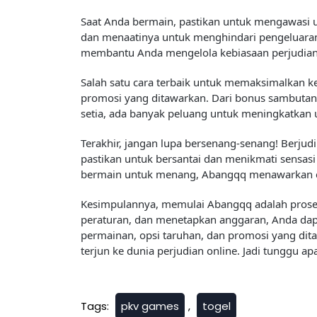
Saat Anda bermain, pastikan untuk mengawasi u
dan menaatinya untuk menghindari pengeluaran
membantu Anda mengelola kebiasaan perjudian 
Salah satu cara terbaik untuk memaksimalkan
promosi yang ditawarkan. Dari bonus sambutan
setia, ada banyak peluang untuk meningkatka
Terakhir, jangan lupa bersenang-senang! Berj
pastikan untuk bersantai dan menikmati sensas
bermain untuk menang, Abangqq menawarkan ca
Kesimpulannya, memulai Abangqq adalah pro
peraturan, dan menetapkan anggaran, Anda da
permainan, opsi taruhan, dan promosi yang di
terjun ke dunia perjudian online. Jadi tunggu ap
Tags:
pkv games
,
togel