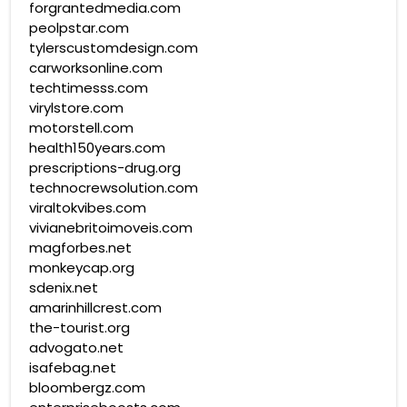
forgrantedmedia.com
peolpstar.com
tylerscustomdesign.com
carworksonline.com
techtimesss.com
virylstore.com
motorstell.com
health150years.com
prescriptions-drug.org
technocrewsolution.com
viraltokvibes.com
vivianebritoimoveis.com
magforbes.net
monkeycap.org
sdenix.net
amarinhillcrest.com
the-tourist.org
advogato.net
isafebag.net
bloombergz.com