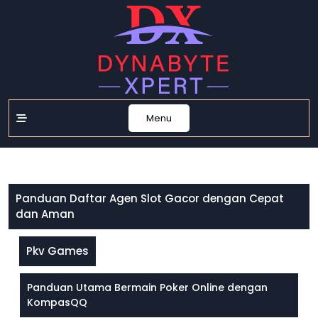
Skip
to
content
Menu
Panduan Daftar Agen Slot Gacor dengan Cepat
dan Aman
Pkv Games
Panduan Utama Bermain Poker Online dengan
KompasQQ