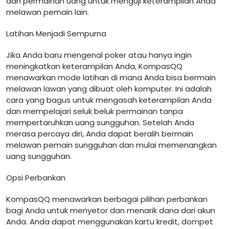
dan permainan uang untuk menguji keterampilan Anda
melawan pemain lain.
Latihan Menjadi Sempurna
Jika Anda baru mengenal poker atau hanya ingin
meningkatkan keterampilan Anda, KompasQQ
menawarkan mode latihan di mana Anda bisa bermain
melawan lawan yang dibuat oleh komputer. Ini adalah
cara yang bagus untuk mengasah keterampilan Anda
dan mempelajari seluk beluk permainan tanpa
mempertaruhkan uang sungguhan. Setelah Anda
merasa percaya diri, Anda dapat beralih bermain
melawan pemain sungguhan dan mulai memenangkan
uang sungguhan.
Opsi Perbankan
KompasQQ menawarkan berbagai pilihan perbankan
bagi Anda untuk menyetor dan menarik dana dari akun
Anda. Anda dapat menggunakan kartu kredit, dompet