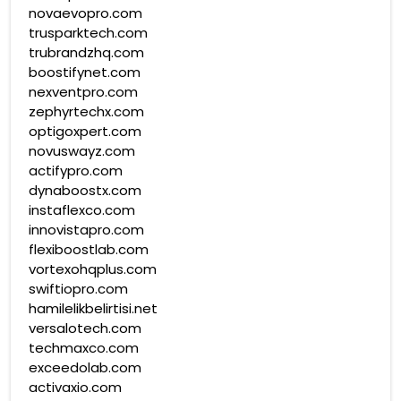
novaevopro.com
trusparktech.com
trubrandzhq.com
boostifynet.com
nexventpro.com
zephyrtechx.com
optigoxpert.com
novuswayz.com
actifypro.com
dynaboostx.com
instaflexco.com
innovistapro.com
flexiboostlab.com
vortexohqplus.com
swiftiopro.com
hamilelikbelirtisi.net
versalotech.com
techmaxco.com
exceedolab.com
activaxio.com