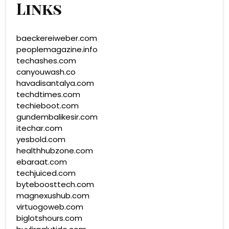
Links
baeckereiweber.com
peoplemagazine.info
techashes.com
canyouwash.co
havadisantalya.com
techdtimes.com
techieboot.com
gundembalikesir.com
itechar.com
yesbold.com
healthhubzone.com
ebaraat.com
techjuiced.com
byteboosttech.com
magnexushub.com
virtuogoweb.com
biglotshours.com