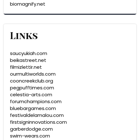
biomagnify.net
Links
saucyukiah.com
beikastreet.net
filmizlettir.net
ourmultiworlds.com
cooncreekclub.org
pegpufftimes.com
celestia-arts.com
forumchampions.com
bluebargames.com
festivaldelamalou.com
firstsigninnovations.com
garberdodge.com
swim-wears.com