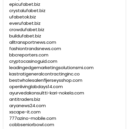
epicufabet.biz
crystalufabet.biz
ufabetok.biz
everufabet.biz
crowdufabet.biz
buildufabet.biz
alltransportnews.com
fashiontrandsnews.com
bbcreporters.com
cryptocasinoguid.com
leadingedgemarketingsolutionsmi.com
kastratigeneralcontractinginc.co
bestwholesalenfljerseysshop.com
openlivinglabdays14.com
ayurvedakonsultti-kari-nokela.com
antitraders.biz
aryanews24.com
xscape-it.com
777azino-mobile.com
cobbseniorbowl.com