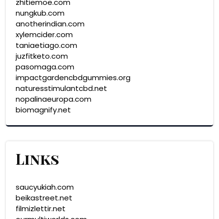
zhitiemoe.com
nungkub.com
anotherindian.com
xylemcider.com
taniaetiago.com
juzfitketo.com
pasomaga.com
impactgardencbdgummies.org
naturesstimulantcbd.net
nopalinaeuropa.com
biomagnify.net
Links
saucyukiah.com
beikastreet.net
filmizlettir.net