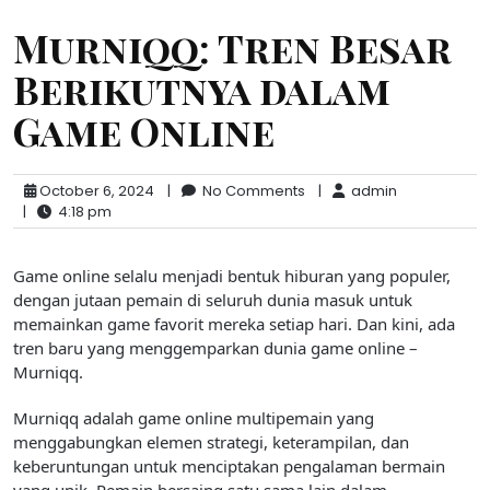
Murniqq: Tren Besar
Berikutnya dalam
Game Online
October 6, 2024
|
No Comments
|
admin
|
4:18 pm
Game online selalu menjadi bentuk hiburan yang populer,
dengan jutaan pemain di seluruh dunia masuk untuk
memainkan game favorit mereka setiap hari. Dan kini, ada
tren baru yang menggemparkan dunia game online –
Murniqq.
Murniqq adalah game online multipemain yang
menggabungkan elemen strategi, keterampilan, dan
keberuntungan untuk menciptakan pengalaman bermain