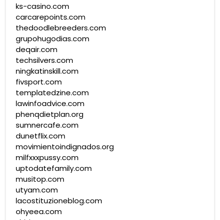
ks-casino.com
carcarepoints.com
thedoodlebreeders.com
grupohugodias.com
deqair.com
techsilvers.com
ningkatinskill.com
fivsport.com
templatedzine.com
lawinfoadvice.com
phenqdietplan.org
sumnercafe.com
dunetflix.com
movimientoindignados.org
milfxxxpussy.com
uptodatefamily.com
musitop.com
utyam.com
lacostituzioneblog.com
ohyeea.com