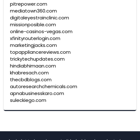
pitrepower.com
mediatown360.com
digitaleyestrainclinic.com
missionposible.com
online-casinos-vegas.com
xfinityrouterlogin.com
marketingjacks.com
topappliancereviews.com
trickytechupdates.com
hindiabhimaan.com
khabresach.com
thecbdblogs.com
autoresearchchemicals.com
apnabusinesskaro.com
suleckiego.com