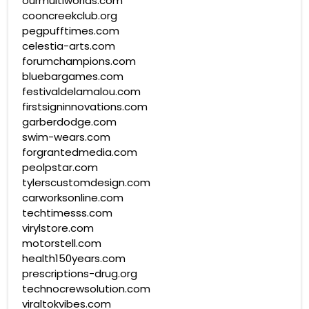
ourmultiworlds.com
cooncreekclub.org
pegpufftimes.com
celestia-arts.com
forumchampions.com
bluebargames.com
festivaldelamalou.com
firstsigninnovations.com
garberdodge.com
swim-wears.com
forgrantedmedia.com
peolpstar.com
tylerscustomdesign.com
carworksonline.com
techtimesss.com
virylstore.com
motorstell.com
health150years.com
prescriptions-drug.org
technocrewsolution.com
viraltokvibes.com