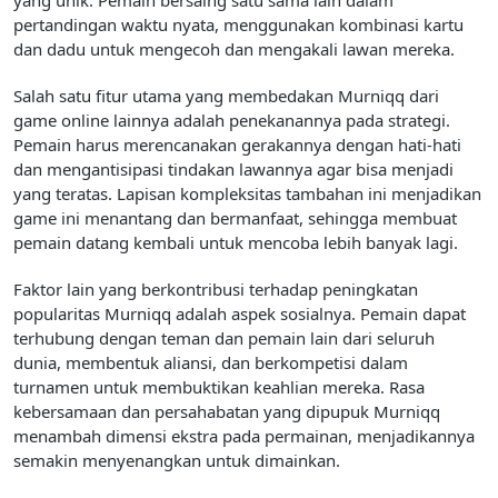
yang unik. Pemain bersaing satu sama lain dalam
pertandingan waktu nyata, menggunakan kombinasi kartu
dan dadu untuk mengecoh dan mengakali lawan mereka.
Salah satu fitur utama yang membedakan Murniqq dari
game online lainnya adalah penekanannya pada strategi.
Pemain harus merencanakan gerakannya dengan hati-hati
dan mengantisipasi tindakan lawannya agar bisa menjadi
yang teratas. Lapisan kompleksitas tambahan ini menjadikan
game ini menantang dan bermanfaat, sehingga membuat
pemain datang kembali untuk mencoba lebih banyak lagi.
Faktor lain yang berkontribusi terhadap peningkatan
popularitas Murniqq adalah aspek sosialnya. Pemain dapat
terhubung dengan teman dan pemain lain dari seluruh
dunia, membentuk aliansi, dan berkompetisi dalam
turnamen untuk membuktikan keahlian mereka. Rasa
kebersamaan dan persahabatan yang dipupuk Murniqq
menambah dimensi ekstra pada permainan, menjadikannya
semakin menyenangkan untuk dimainkan.