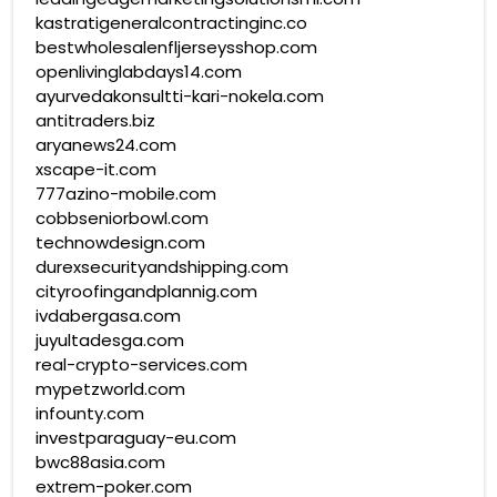
kastratigeneralcontractinginc.co
bestwholesalenfljerseysshop.com
openlivinglabdays14.com
ayurvedakonsultti-kari-nokela.com
antitraders.biz
aryanews24.com
xscape-it.com
777azino-mobile.com
cobbseniorbowl.com
technowdesign.com
durexsecurityandshipping.com
cityroofingandplannig.com
ivdabergasa.com
juyultadesga.com
real-crypto-services.com
mypetzworld.com
infounty.com
investparaguay-eu.com
bwc88asia.com
extrem-poker.com