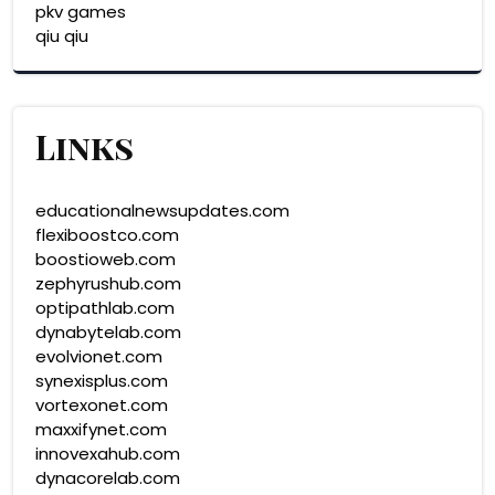
pkv games
qiu qiu
Links
educationalnewsupdates.com
flexiboostco.com
boostioweb.com
zephyrushub.com
optipathlab.com
dynabytelab.com
evolvionet.com
synexisplus.com
vortexonet.com
maxxifynet.com
innovexahub.com
dynacorelab.com