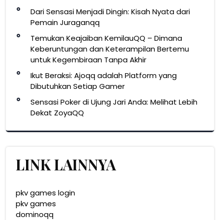
Dari Sensasi Menjadi Dingin: Kisah Nyata dari
Pemain Juraganqq
Temukan Keajaiban KemilauQQ – Dimana
Keberuntungan dan Keterampilan Bertemu
untuk Kegembiraan Tanpa Akhir
Ikut Beraksi: Ajoqq adalah Platform yang
Dibutuhkan Setiap Gamer
Sensasi Poker di Ujung Jari Anda: Melihat Lebih
Dekat ZoyaQQ
LINK LAINNYA
pkv games login
pkv games
dominoqq