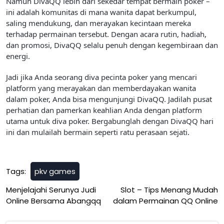
Namun DivaQQ lebih dari sekedar tempat bermain poker –
ini adalah komunitas di mana wanita dapat berkumpul,
saling mendukung, dan merayakan kecintaan mereka
terhadap permainan tersebut. Dengan acara rutin, hadiah,
dan promosi, DivaQQ selalu penuh dengan kegembiraan dan
energi.
Jadi jika Anda seorang diva pecinta poker yang mencari
platform yang merayakan dan memberdayakan wanita
dalam poker, Anda bisa mengunjungi DivaQQ. Jadilah pusat
perhatian dan pamerkan keahlian Anda dengan platform
utama untuk diva poker. Bergabunglah dengan DivaQQ hari
ini dan mulailah bermain seperti ratu perasaan sejati.
Tags:
pkv games
Post
Menjelajahi Serunya Judi
Slot – Tips Menang Mudah
Online Bersama Abangqq
dalam Permainan QQ Online
navigation