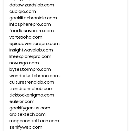
datawizardslab.com
cubiqio.com
geeklifechronicle.com
infospherepro.com
foodiesavorpro.com
vortexohq.com
epicadventurepro.com
insightwavelab.com
lifeexplorerpro.com
novusgo.com
bytestormpro.com
wanderlustchrono.com
culturetrendlab.com
trendsensehub.com
ticktockenigma.com
eulerxr.com
geekifygenius.com
orbitextech.com
magconnecttech.com
zenifyweb.com