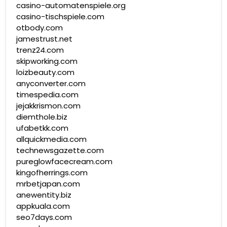
casino-automatenspiele.org
casino-tischspiele.com
otbody.com
jamestrust.net
trenz24.com
skipworking.com
loizbeauty.com
anyconverter.com
timespedia.com
jejakkrismon.com
diemthole.biz
ufabetkk.com
allquickmedia.com
technewsgazette.com
pureglowfacecream.com
kingofherrings.com
mrbetjapan.com
anewentity.biz
appkuala.com
seo7days.com