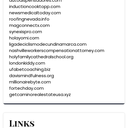
autodispensadores.com
inductioncooktopp.com
newsmedicaltoday.com
roofingnevada.info
magconnectx.com
synexispro.com
holayomi.com
ligadeciclismodecundinamarca.com
nashvilleworkerscompensationattorney.com
holyfamilycathedralschool.org
londonkiddy.com
ufabetcoaching.biz
davismindfulness.org
millionairebyte.com
fortechday.com
getcaminorealestateusa.xyz
Links