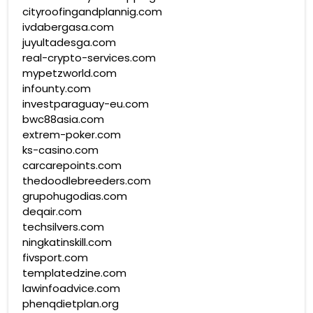
cityroofingandplannig.com
ivdabergasa.com
juyultadesga.com
real-crypto-services.com
mypetzworld.com
infounty.com
investparaguay-eu.com
bwc88asia.com
extrem-poker.com
ks-casino.com
carcarepoints.com
thedoodlebreeders.com
grupohugodias.com
deqair.com
techsilvers.com
ningkatinskill.com
fivsport.com
templatedzine.com
lawinfoadvice.com
phenqdietplan.org