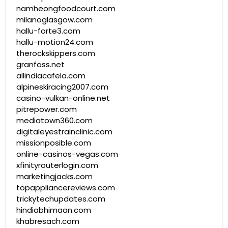
namheongfoodcourt.com
milanoglasgow.com
hallu-forte3.com
hallu-motion24.com
therockskippers.com
granfoss.net
allindiacafela.com
alpineskiracing2007.com
casino-vulkan-online.net
pitrepower.com
mediatown360.com
digitaleyestrainclinic.com
missionposible.com
online-casinos-vegas.com
xfinityrouterlogin.com
marketingjacks.com
topappliancereviews.com
trickytechupdates.com
hindiabhimaan.com
khabresach.com