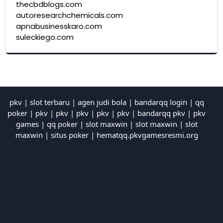
thecbdblogs.com
autoresearchchemicals.com
apnabusinesskaro.com
suleckiego.com
pkv
|
slot terbaru
|
agen judi bola
|
bandarqq login
|
qq
poker
|
pkv
|
pkv
|
pkv
|
pkv
|
pkv
|
bandarqq pkv
|
pkv
games
|
qq poker
|
slot maxwin
|
slot maxwin
|
slot
maxwin
|
situs poker
|
hematqq.pkvgamesresmi.org