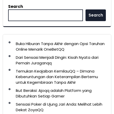
Search
Search
Buka Hiburan Tanpa Akhir dengan Opsi Taruhan
Online Menarik OneBetQQ
Dari Sensasi Menjadi Dingin: Kisah Nyata dari
Pemain Juraganqq
Temukan Keajaiban KemilauQQ – Dimana
Keberuntungan dan Keterampilan Bertemu
untuk Kegembiraan Tanpa Akhir
Ikut Beraksi: Ajoqq adalah Platform yang
Dibutuhkan Setiap Gamer
Sensasi Poker di Ujung Jari Anda: Melihat Lebih
Dekat ZoyaQQ