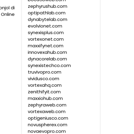
zephyrushub.com
njol di
optipathlab.com
 Online
dynabytelab.com
evolvionet.com
synexisplus.com
vortexonet.com
maxxifynet.com
innovexahub.com
dynacorelab.com
synexistechco.com
truvivopro.com
vividusco.com
vortexahq.com
zenithifyit.com
maxxiohub.com
zephyraweb.com
vortexaweb.com
optigeniusco.com
novuspherex.com
novaevopro.com