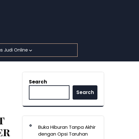
us Judi Online
Search
Search
t
Buka Hiburan Tanpa Akhir
er
dengan Opsi Taruhan