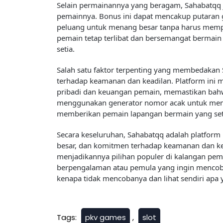
Selain permainannya yang beragam, Sahabatqq
pemainnya. Bonus ini dapat mencakup putaran g
peluang untuk menang besar tanpa harus memp
pemain tetap terlibat dan bersemangat bermain 
setia.
Salah satu faktor terpenting yang membedakan 
terhadap keamanan dan keadilan. Platform ini 
pribadi dan keuangan pemain, memastikan bahwa
menggunakan generator nomor acak untuk mem
memberikan pemain lapangan bermain yang set
Secara keseluruhan, Sahabatqq adalah platfor
besar, dan komitmen terhadap keamanan dan 
menjadikannya pilihan populer di kalangan pema
berpengalaman atau pemula yang ingin mencoba
kenapa tidak mencobanya dan lihat sendiri ap
Tags:
pkv games
,
slot