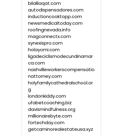
bilalliaqat.com
autodispensadores.com
inductioncooktopp.com
newsmedicaltoday.com
roofingnevada.info
magconnectx.com
synexispro.com
holayomi.com
ligadeciclismodecundinamar
ca.com
nashvilleworkerscompensatio
nattorney.com
holyfamilycathedralschool.or
g
londonkiddy.com
ufabetcoaching.biz
davismindfulness.org
millionairebyte.com
fortechday.com
getcaminorealestateusa.xyz