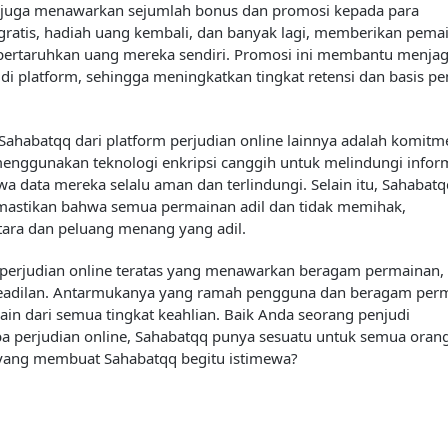
 juga menawarkan sejumlah bonus dan promosi kepada para
ratis, hadiah uang kembali, dan banyak lagi, memberikan pema
ertaruhkan uang mereka sendiri. Promosi ini membantu menja
di platform, sehingga meningkatkan tingkat retensi dan basis p
Sahabatqq dari platform perjudian online lainnya adalah komit
menggunakan teknologi enkripsi canggih untuk melindungi infor
 data mereka selalu aman dan terlindungi. Selain itu, Sahabatq
astikan bahwa semua permainan adil dan tidak memihak,
ara dan peluang menang yang adil.
m perjudian online teratas yang menawarkan beragam permainan,
keadilan. Antarmukanya yang ramah pengguna dan beragam per
in dari semua tingkat keahlian. Baik Anda seorang penjudi
 perjudian online, Sahabatqq punya sesuatu untuk semua orang.
a yang membuat Sahabatqq begitu istimewa?