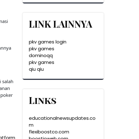
LINK LAINNYA
masi
pkv games login
annya
pkv games
dominoqq
pkv games
qiu qiu
 salah
manan
 poker
Links
educationalnewsupdates.co
m
flexiboostco.com
atform
boostioweb.com