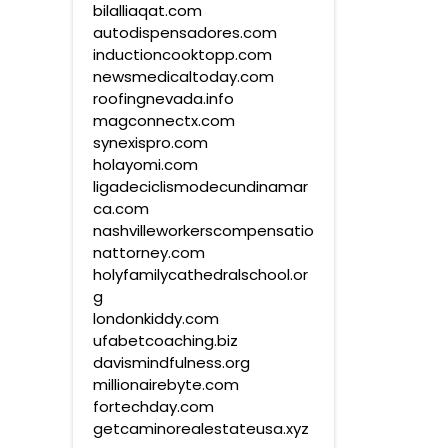
bilalliaqat.com
autodispensadores.com
inductioncooktopp.com
newsmedicaltoday.com
roofingnevada.info
magconnectx.com
synexispro.com
holayomi.com
ligadeciclismodecundinamar
ca.com
nashvilleworkerscompensatio
nattorney.com
holyfamilycathedralschool.or
g
londonkiddy.com
ufabetcoaching.biz
davismindfulness.org
millionairebyte.com
fortechday.com
getcaminorealestateusa.xyz