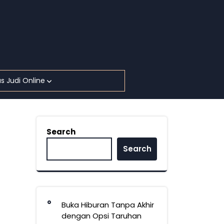
us Judi Online
Search
Search
Buka Hiburan Tanpa Akhir
dengan Opsi Taruhan