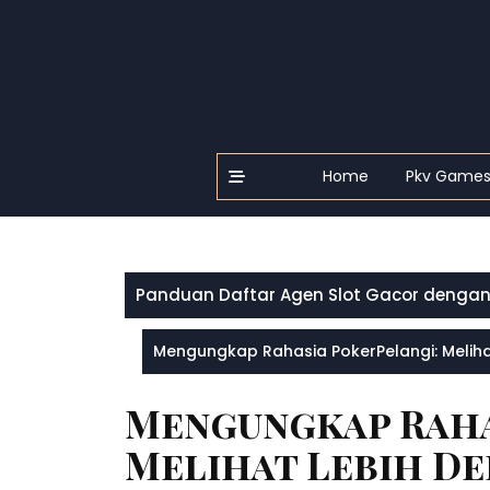
Skip
to
content
Home
Pkv Game
Panduan Daftar Agen Slot Gacor denga
Mengungkap Rahasia PokerPelangi: Melihat
Mengungkap Raha
Melihat Lebih D