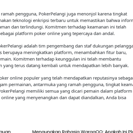
ramah pengguna, PokerPelangi juga menonjol karena tingkat
akan teknologi enkripsi terbaru untuk memastikan bahwa infor
aman dan terlindungi. Komitmen terhadap keamanan ini telah
agai platform poker online yang tepercaya dan andal.
okerPelangi adalah tim pengembang dan staf dukungan pelangg
rus berupaya meningkatkan platform, menambahkan fitur baru,
main. Komitmen terhadap keunggulan ini telah membantu
 yang terus datang kembali untuk mendapatkan lebih banyak.
oker online populer yang telah mendapatkan reputasinya sebagai
eragam permainan, antarmuka yang ramah pengguna, tingkat kea
PokerPelangi memiliki semua yang dicari pemain dalam platform
r online yang menyenangkan dan dapat diandalkan, Anda bisa
jauan
Mengungkap Rahasia WargaQQ: Apakah Ini Pl