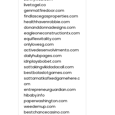
livetogel.co
genmatfiredoor.com
findlascegasproperties.com
healthhavenrobbie.com
donanddonnadesigns.com
eagleoneconstructiontx.com
equiflexvitality.com
onlylovesg.com
activedesenvolvimento.com
dailyhubpages.com
idnplaysbobet.com
sattakingvikidadacall.com
bestbolaslotgames.com
sattamatkafixedgamehere.c
om
entrepreneurguardian.com
hibaby.info
paperwashington.com
weedemup.com
bestchancecasino.com