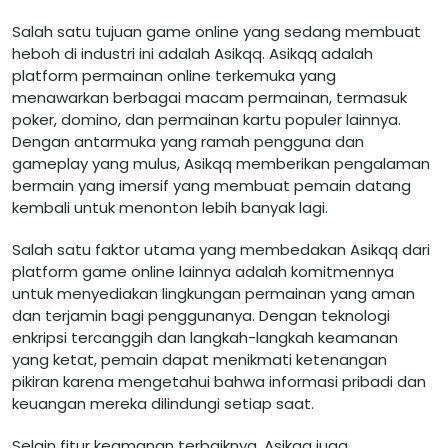
Salah satu tujuan game online yang sedang membuat
heboh di industri ini adalah Asikqq. Asikqq adalah
platform permainan online terkemuka yang
menawarkan berbagai macam permainan, termasuk
poker, domino, dan permainan kartu populer lainnya.
Dengan antarmuka yang ramah pengguna dan
gameplay yang mulus, Asikqq memberikan pengalaman
bermain yang imersif yang membuat pemain datang
kembali untuk menonton lebih banyak lagi.
Salah satu faktor utama yang membedakan Asikqq dari
platform game online lainnya adalah komitmennya
untuk menyediakan lingkungan permainan yang aman
dan terjamin bagi penggunanya. Dengan teknologi
enkripsi tercanggih dan langkah-langkah keamanan
yang ketat, pemain dapat menikmati ketenangan
pikiran karena mengetahui bahwa informasi pribadi dan
keuangan mereka dilindungi setiap saat.
Selain fitur keamanan terbaiknya, Asikqq juga