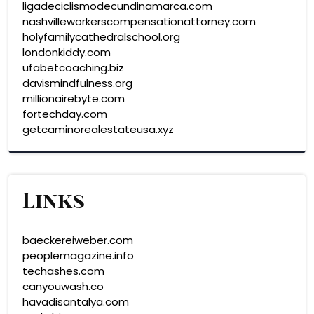
ligadeciclismodecundinamarca.com
nashvilleworkerscompensationattorney.com
holyfamilycathedralschool.org
londonkiddy.com
ufabetcoaching.biz
davismindfulness.org
millionairebyte.com
fortechday.com
getcaminorealestateusa.xyz
Links
baeckereiweber.com
peoplemagazine.info
techashes.com
canyouwash.co
havadisantalya.com