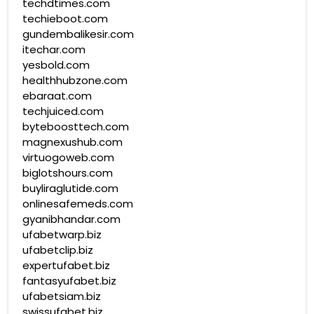
techdtimes.com
techieboot.com
gundembalikesir.com
itechar.com
yesbold.com
healthhubzone.com
ebaraat.com
techjuiced.com
byteboosttech.com
magnexushub.com
virtuogoweb.com
biglotshours.com
buyliraglutide.com
onlinesafemeds.com
gyanibhandar.com
ufabetwarp.biz
ufabetclip.biz
expertufabet.biz
fantasyufabet.biz
ufabetsiam.biz
swissufabet.biz