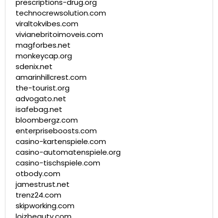
prescriptions-drug.org
technocrewsolution.com
viraltokvibes.com
vivianebritoimoveis.com
magforbes.net
monkeycap.org
sdenix.net
amarinhillcrest.com
the-tourist.org
advogato.net
isafebag.net
bloombergz.com
enterpriseboosts.com
casino-kartenspiele.com
casino-automatenspiele.org
casino-tischspiele.com
otbody.com
jamestrust.net
trenz24.com
skipworking.com
loizbeauty.com