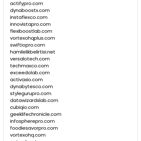
actifypro.com
dynaboostx.com
instaflexco.com
innovistapro.com
flexiboostlab.com
vortexohqplus.com
swiftiopro.com
hamilelikbelirtisi.net
versalotech.com
techmaxco.com
exceedolab.com
activaxio.com
dynabytesco.com
stylegurupro.com
datawizardslab.com
cubiqio.com
geeklifechronicle.com
infospherepro.com
foodiesavorpro.com
vortexohq.com