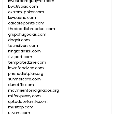
investparaguay-eu.com
bwc88asia.com
extrem-poker.com
ks-casino.com
carcarepoints.com
thedoodlebreeders.com
grupohugodias.com
deqair.com
techsilvers.com
ningkatinskill.com
fivsport.com
templatedzine.com
lawinfoadvice.com
phenqdietplan.org
sumnercafe.com
dunetflix.com
movimientoindignados.org
milfxxxpussy.com
uptodatefamily.com
musitop.com
utyam.com