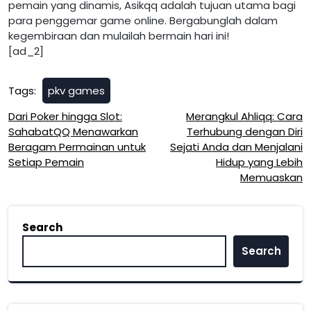
pemain yang dinamis, Asikqq adalah tujuan utama bagi
para penggemar game online. Bergabunglah dalam
kegembiraan dan mulailah bermain hari ini!
[ad_2]
Tags:
pkv games
Post
Dari Poker hingga Slot:
Merangkul Ahliqq: Cara
SahabatQQ Menawarkan
Terhubung dengan Diri
navigation
Beragam Permainan untuk
Sejati Anda dan Menjalani
Setiap Pemain
Hidup yang Lebih
Memuaskan
Search
Search