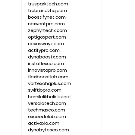
trusparktech.com
trubrandzhq.com
boostifynet.com
nexventpro.com
zephyrtechx.com
optigoxpert.com
novuswayz.com
actifypro.com
dynaboostx.com
instaflexco.com
innovistapro.com
flexiboostlab.com
vortexohqplus.com
swiftiopro.com
hamilelikbelirtisi.net
versalotech.com
techmaxco.com
exceedolab.com
activaxio.com
dynabytesco.com