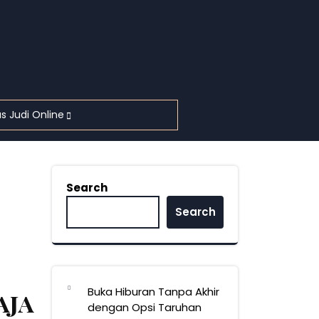
us Judi Online
Search
Search
Buka Hiburan Tanpa Akhir
aja
dengan Opsi Taruhan