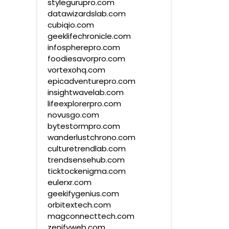
stylegurupro.com
datawizardslab.com
cubiqio.com
geeklifechronicle.com
infospherepro.com
foodiesavorpro.com
vortexohq.com
epicadventurepro.com
insightwavelab.com
lifeexplorerpro.com
novusgo.com
bytestormpro.com
wanderlustchrono.com
culturetrendlab.com
trendsensehub.com
ticktockenigma.com
eulerxr.com
geekifygenius.com
orbitextech.com
magconnecttech.com
zenifyweb.com