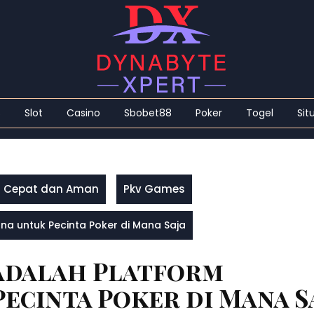
s
Slot
Casino
Sbobet88
Poker
Togel
Sit
n Cepat dan Aman
Pkv Games
a untuk Pecinta Poker di Mana Saja
adalah Platform
ecinta Poker di Mana S