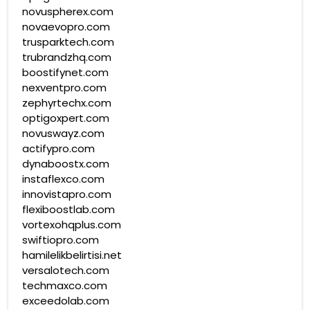
novuspherex.com
novaevopro.com
trusparktech.com
trubrandzhq.com
boostifynet.com
nexventpro.com
zephyrtechx.com
optigoxpert.com
novuswayz.com
actifypro.com
dynaboostx.com
instaflexco.com
innovistapro.com
flexiboostlab.com
vortexohqplus.com
swiftiopro.com
hamilelikbelirtisi.net
versalotech.com
techmaxco.com
exceedolab.com