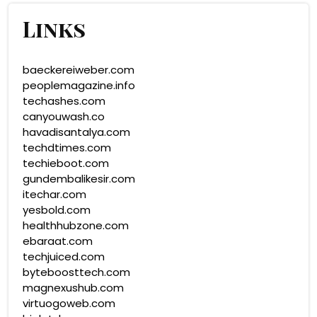
Links
baeckereiweber.com
peoplemagazine.info
techashes.com
canyouwash.co
havadisantalya.com
techdtimes.com
techieboot.com
gundembalikesir.com
itechar.com
yesbold.com
healthhubzone.com
ebaraat.com
techjuiced.com
byteboosttech.com
magnexushub.com
virtuogoweb.com