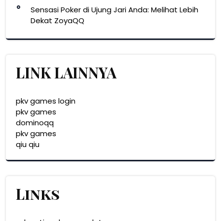
Sensasi Poker di Ujung Jari Anda: Melihat Lebih
Dekat ZoyaQQ
LINK LAINNYA
pkv games login
pkv games
dominoqq
pkv games
qiu qiu
Links