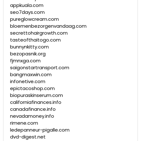
appkuala.com
seo7days.com
pureglowcream.com
bloemenbezorgenvandaag.com
secrettohairgrowth.com
tasteofthaitogo.com
bunnynkitty.com
bezopasnik.org
fjmnxga.com
saigonstartransport.com
bangmaxwin.com
infonetive.com
epictacoshop.com
biopuraskinserum.com
californiafinances.info
canadafinance.info
nevadamoney.info
rimene.com
ledepanneur-pigalle.com
dvd-digest.net