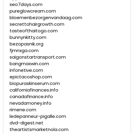
seo7days.com
pureglowcream.com
bloemenbezorgenvandaag.com
secrettohairgrowth.com
tasteofthaitogo.com
bunnynkitty.com
bezopasnik.org
fjmnxga.com
saigonstartransport.com
bangmaxwin.com
infonetive.com
epictacoshop.com
biopuraskinserum.com
californiafinances.info
canadafinance.info
nevadamoney.info
rimene.com
ledepanneur-pigalle.com
dvd-digest.net
theartistsmarketnola.com