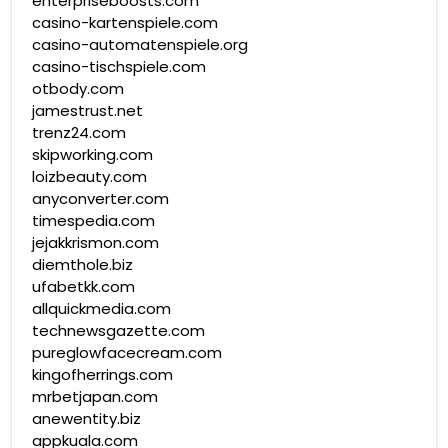
enterpriseboosts.com
casino-kartenspiele.com
casino-automatenspiele.org
casino-tischspiele.com
otbody.com
jamestrust.net
trenz24.com
skipworking.com
loizbeauty.com
anyconverter.com
timespedia.com
jejakkrismon.com
diemthole.biz
ufabetkk.com
allquickmedia.com
technewsgazette.com
pureglowfacecream.com
kingofherrings.com
mrbetjapan.com
anewentity.biz
appkuala.com