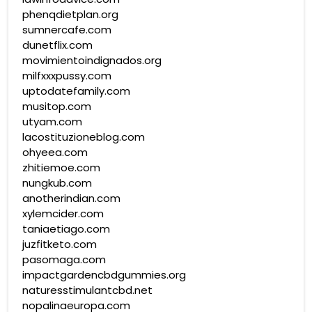
phenqdietplan.org
sumnercafe.com
dunetflix.com
movimientoindignados.org
milfxxxpussy.com
uptodatefamily.com
musitop.com
utyam.com
lacostituzioneblog.com
ohyeea.com
zhitiemoe.com
nungkub.com
anotherindian.com
xylemcider.com
taniaetiago.com
juzfitketo.com
pasomaga.com
impactgardencbdgummies.org
naturesstimulantcbd.net
nopalinaeuropa.com