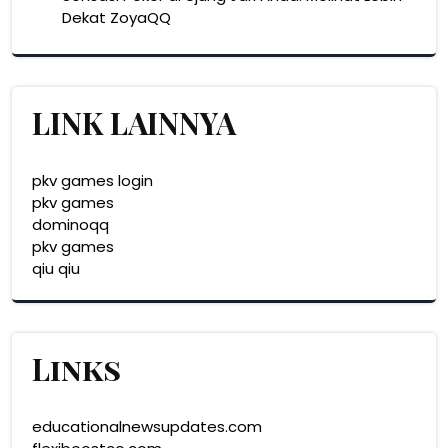
Dekat ZoyaQQ
LINK LAINNYA
pkv games login
pkv games
dominoqq
pkv games
qiu qiu
Links
educationalnewsupdates.com