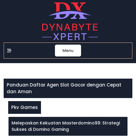
Skip
to
content
Menu
Panduan Daftar Agen Slot Gacor dengan Cepat
dan Aman
Pkv Games
Melepaskan Kekuatan Masterdomino99: Strategi
Sukses di Domino Gaming