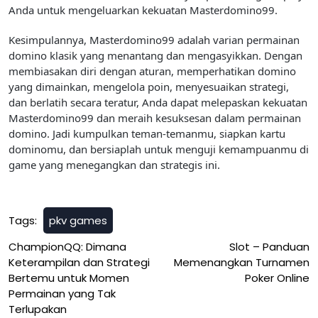
Anda untuk mengeluarkan kekuatan Masterdomino99.
Kesimpulannya, Masterdomino99 adalah varian permainan
domino klasik yang menantang dan mengasyikkan. Dengan
membiasakan diri dengan aturan, memperhatikan domino
yang dimainkan, mengelola poin, menyesuaikan strategi,
dan berlatih secara teratur, Anda dapat melepaskan kekuatan
Masterdomino99 dan meraih kesuksesan dalam permainan
domino. Jadi kumpulkan teman-temanmu, siapkan kartu
dominomu, dan bersiaplah untuk menguji kemampuanmu di
game yang menegangkan dan strategis ini.
Tags:
pkv games
Post
ChampionQQ: Dimana
Slot – Panduan
Keterampilan dan Strategi
Memenangkan Turnamen
navigation
Bertemu untuk Momen
Poker Online
Permainan yang Tak
Terlupakan