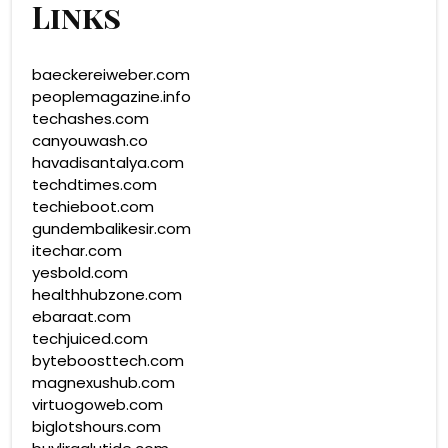
Links
baeckereiweber.com
peoplemagazine.info
techashes.com
canyouwash.co
havadisantalya.com
techdtimes.com
techieboot.com
gundembalikesir.com
itechar.com
yesbold.com
healthhubzone.com
ebaraat.com
techjuiced.com
byteboosttech.com
magnexushub.com
virtuogoweb.com
biglotshours.com