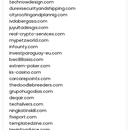
technowdesign.com
durexsecurityandshipping.com
cityroofingandplannig.com
ivdabergasa.com
juyultadesga.com
real-crypto-services.com
mypetzworld.com
infounty.com
investparaguay-eu.com
bwc88asia.com
extrem-poker.com
ks-casino.com
carcarepoints.com
thedoodlebreeders.com
grupohugodias.com
deqair.com
techsilvers.com
ningkatinskill.com
fivsport.com
templatedzine.com
lawinfoadvice.com