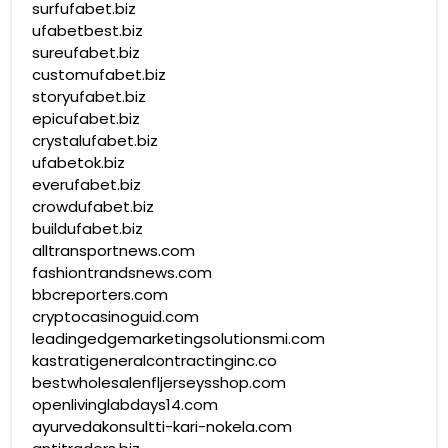
surfufabet.biz
ufabetbest.biz
sureufabet.biz
customufabet.biz
storyufabet.biz
epicufabet.biz
crystalufabet.biz
ufabetok.biz
everufabet.biz
crowdufabet.biz
buildufabet.biz
alltransportnews.com
fashiontrandsnews.com
bbcreporters.com
cryptocasinoguid.com
leadingedgemarketingsolutionsmi.com
kastratigeneralcontractinginc.co
bestwholesalenfljerseysshop.com
openlivinglabdays14.com
ayurvedakonsultti-kari-nokela.com