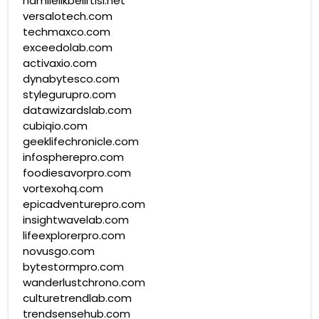
hamilelikbelirtisi.net
versalotech.com
techmaxco.com
exceedolab.com
activaxio.com
dynabytesco.com
stylegurupro.com
datawizardslab.com
cubiqio.com
geeklifechronicle.com
infospherepro.com
foodiesavorpro.com
vortexohq.com
epicadventurepro.com
insightwavelab.com
lifeexplorerpro.com
novusgo.com
bytestormpro.com
wanderlustchrono.com
culturetrendlab.com
trendsensehub.com