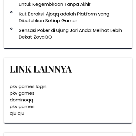
untuk Kegembiraan Tanpa Akhir
Ikut Beraksi: Ajoqq adalah Platform yang
Dibutuhkan Setiap Gamer
Sensasi Poker di Ujung Jari Anda: Melihat Lebih
Dekat ZoyaQQ
LINK LAINNYA
pkv games login
pkv games
dominoqq
pkv games
qiu qiu