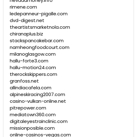
nevadamoney.info
rimene.com
ledepanneur-pigalle.com
dvd-digest.net
theartistsmarketnola.com
chiranaplus.biz
stackspancakebar.com
namheongfoodcourt.com
milanoglasgow.com
hallu-forte3.com
hallu-motion24.com
therockskippers.com
granfoss.net
allindiacafela.com
alpineskiracing2007.com
casino-vulkan-online.net
pitrepower.com
mediatown360.com
digitaleyestrainclinic.com
missionposible.com
online-casinos-vegas.com