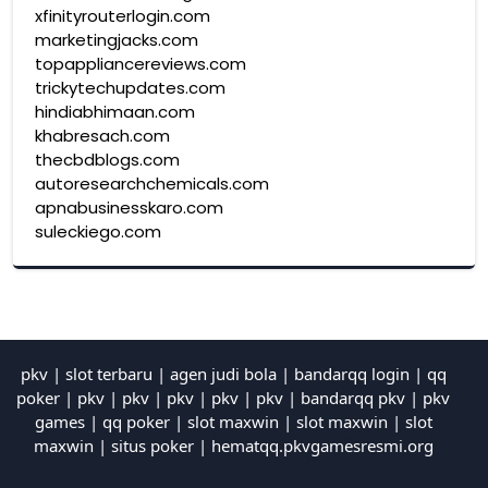
xfinityrouterlogin.com
marketingjacks.com
topappliancereviews.com
trickytechupdates.com
hindiabhimaan.com
khabresach.com
thecbdblogs.com
autoresearchchemicals.com
apnabusinesskaro.com
suleckiego.com
pkv
|
slot terbaru
|
agen judi bola
|
bandarqq login
|
qq
poker
|
pkv
|
pkv
|
pkv
|
pkv
|
pkv
|
bandarqq pkv
|
pkv
games
|
qq poker
|
slot maxwin
|
slot maxwin
|
slot
maxwin
|
situs poker
|
hematqq.pkvgamesresmi.org