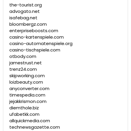
the-tourist.org
advogato.net
isafebag.net
bloombergz.com
enterpriseboosts.com
casino-kartenspiele.com
casino-automatenspiele.org
casino-tischspiele.com
otbody.com
jamestrust.net
trenz24.com
skipworking.com
loizbeauty.com
anyconverter.com
timespedia.com
jejakkrismon.com
diemthole.biz
ufabetkk.com
allquickmedia.com
technewsgazette.com