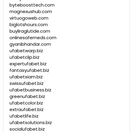
byteboosttech.com
magnexushub.com
virtuogoweb.com
biglotshours.com
buyliraglutide.com
onlinesafemeds.com
gyanibhandar.com
ufabetwarp.biz
ufabetclip.biz
expertufabet.biz
fantasyufabet.biz
ufabetsiam.biz
swissufabet.biz
ufabetbusiness.biz
greenufabet.biz
ufabetcolor.biz
extraufabet.biz
ufabetlife.biz
ufabetsolutions.biz
socialufabet.biz