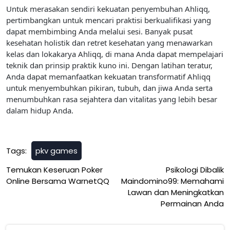
Untuk merasakan sendiri kekuatan penyembuhan Ahliqq,
pertimbangkan untuk mencari praktisi berkualifikasi yang
dapat membimbing Anda melalui sesi. Banyak pusat
kesehatan holistik dan retret kesehatan yang menawarkan
kelas dan lokakarya Ahliqq, di mana Anda dapat mempelajari
teknik dan prinsip praktik kuno ini. Dengan latihan teratur,
Anda dapat memanfaatkan kekuatan transformatif Ahliqq
untuk menyembuhkan pikiran, tubuh, dan jiwa Anda serta
menumbuhkan rasa sejahtera dan vitalitas yang lebih besar
dalam hidup Anda.
Tags:
pkv games
Post
Temukan Keseruan Poker
Psikologi Dibalik
Online Bersama WarnetQQ
Maindomino99: Memahami
navigation
Lawan dan Meningkatkan
Permainan Anda