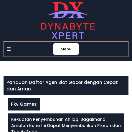
Skip
to
content
Menu
Panduan Daftar Agen Slot Gacor dengan Cepat
dan Aman
Pkv Games
Kekuatan Penyembuhan Ahliqq: Bagaimana
Amalan Kuno Ini Dapat Menyembuhkan Pikiran dan
Tubuh Anda