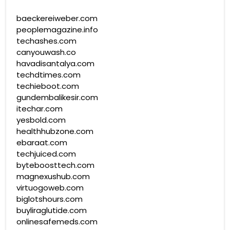
baeckereiweber.com
peoplemagazine.info
techashes.com
canyouwash.co
havadisantalya.com
techdtimes.com
techieboot.com
gundembalikesir.com
itechar.com
yesbold.com
healthhubzone.com
ebaraat.com
techjuiced.com
byteboosttech.com
magnexushub.com
virtuogoweb.com
biglotshours.com
buyliraglutide.com
onlinesafemeds.com