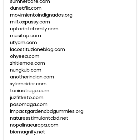
sumnercafe.com
dunetflix.com
movimientoindignados.org
milfxxxpussy.com
uptodatefamily.com
musitop.com
utyam.com
lacostituzioneblog.com
ohyeea.com
zhitiemoe.com
nungkub.com
anotherindian.com
xylemcider.com
taniaetiago.com
juzfitketo.com
pasomaga.com
impactgardencbdgummies.org
naturesstimulantcbd.net
nopalinaeuropa.com
biomagnify.net