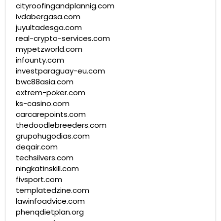
cityroofingandplannig.com
ivdabergasa.com
juyultadesga.com
real-crypto-services.com
mypetzworld.com
infounty.com
investparaguay-eu.com
bwc88asia.com
extrem-poker.com
ks-casino.com
carcarepoints.com
thedoodlebreeders.com
grupohugodias.com
deqair.com
techsilvers.com
ningkatinskill.com
fivsport.com
templatedzine.com
lawinfoadvice.com
phenqdietplan.org