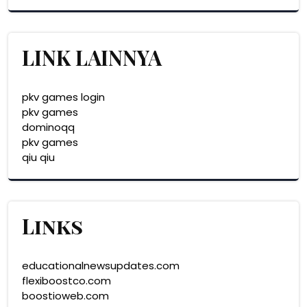
LINK LAINNYA
pkv games login
pkv games
dominoqq
pkv games
qiu qiu
Links
educationalnewsupdates.com
flexiboostco.com
boostioweb.com