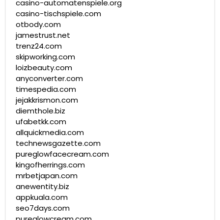
casino-automatenspiele.org
casino-tischspiele.com
otbody.com
jamestrust.net
trenz24.com
skipworking.com
loizbeauty.com
anyconverter.com
timespedia.com
jejakkrismon.com
diemthole.biz
ufabetkk.com
allquickmedia.com
technewsgazette.com
pureglowfacecream.com
kingofherrings.com
mrbetjapan.com
anewentity.biz
appkuala.com
seo7days.com
pureglowcream.com