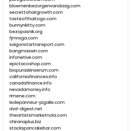
bloemenbezorgenvandaag.com
secrettohairgrowth.com
tasteofthaitogo.com
bunnynkitty.com
bezopasnik.org
fjmnxga.com
saigonstartransport.com
bangmaxwin.com
infonetive.com
epictacoshop.com
biopuraskinserum.com
californiafinances.info
canadafinance.info
nevadamoney.info
rimene.com
ledepanneur-pigalle.com
dvd-digest.net
theartistsmarketnola.com
chiranaplus.biz
stackspancakebar.com