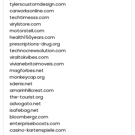
tylerscustomdesign.com
carworksonline.com
techtimesss.com
virylstore.com
motorstell.com
health150years.com
prescriptions-drug.org
technocrewsolution.com
viraltokvibes.com
vivianebritoimoveis.com
magforbes.net
monkeycap.org
sdenix.net
amarinhillcrest.com
the-tourist.org
advogato.net
isafebag.net
bloombergz.com
enterpriseboosts.com
casino-kartenspiele.com