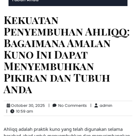
Kekuatan
Penyembuhan Ahliqq:
Bagaimana Amalan
Kuno Ini Dapat
Menyembuhkan
Pikiran dan Tubuh
Anda
October 30, 2025
|
No Comments
|
admin
|
10:59 am
Ahliqq adalah praktik kuno yang telah digunakan selama
berabad-abad untuk menyembuhkan dan menyeimbangkan