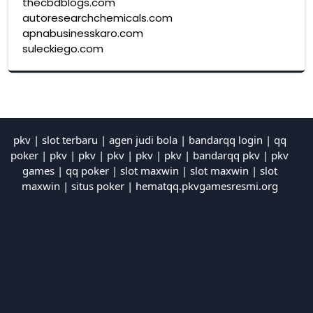
thecbdblogs.com
autoresearchchemicals.com
apnabusinesskaro.com
suleckiego.com
pkv
|
slot terbaru
|
agen judi bola
|
bandarqq login
|
qq
poker
|
pkv
|
pkv
|
pkv
|
pkv
|
pkv
|
bandarqq pkv
|
pkv
games
|
qq poker
|
slot maxwin
|
slot maxwin
|
slot
maxwin
|
situs poker
|
hematqq.pkvgamesresmi.org