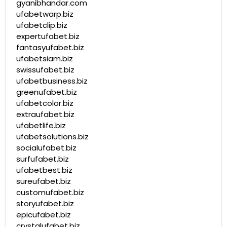
gyanibhandar.com
ufabetwarp.biz
ufabetclip.biz
expertufabet.biz
fantasyufabet.biz
ufabetsiam.biz
swissufabet.biz
ufabetbusiness.biz
greenufabet.biz
ufabetcolor.biz
extraufabet.biz
ufabetlife.biz
ufabetsolutions.biz
socialufabet.biz
surfufabet.biz
ufabetbest.biz
sureufabet.biz
customufabet.biz
storyufabet.biz
epicufabet.biz
crystalufabet.biz