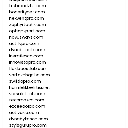
trubrandzhq.com
boostifynet.com
nexventpro.com
zephyrtechx.com
optigoxpert.com
novuswayz.com
actifypro.com
dynaboostx.com
instaflexco.com
innovistapro.com
flexiboostlab.com
vortexohqplus.com
swiftiopro.com
hamilelikbelirtisi.net
versalotech.com
techmaxco.com
exceedolab.com
activaxio.com
dynabytesco.com
stylegurupro.com