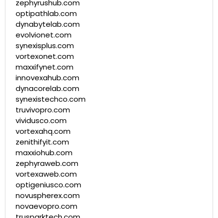
zephyrushub.com
optipathlab.com
dynabytelab.com
evolvionet.com
synexisplus.com
vortexonet.com
maxxifynet.com
innovexahub.com
dynacorelab.com
synexistechco.com
truvivopro.com
vividusco.com
vortexahq.com
zenithifyit.com
maxxiohub.com
zephyraweb.com
vortexaweb.com
optigeniusco.com
novuspherex.com
novaevopro.com
trusparktech.com