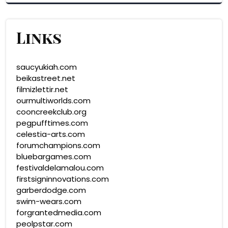
Links
saucyukiah.com
beikastreet.net
filmizlettir.net
ourmultiworlds.com
cooncreekclub.org
pegpufftimes.com
celestia-arts.com
forumchampions.com
bluebargames.com
festivaldelamalou.com
firstsigninnovations.com
garberdodge.com
swim-wears.com
forgrantedmedia.com
peolpstar.com