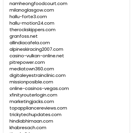
namheongfoodcourt.com
milanoglasgow.com
hallu-forte3.com
hallu-motion24.com
therockskippers.com
granfoss.net
allindiacafela.com
alpineskiracing2007.com
casino-vulkan-online.net
pitrepower.com
mediatown360.com
digitaleyestrainclinic.com
missionposible.com
online-casinos-vegas.com
xfinityrouterlogin.com
marketingjacks.com
topappliancereviews.com
trickytechupdates.com
hindiabhimaan.com
khabresach.com