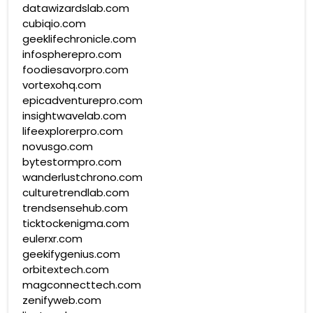
datawizardslab.com
cubiqio.com
geeklifechronicle.com
infospherepro.com
foodiesavorpro.com
vortexohq.com
epicadventurepro.com
insightwavelab.com
lifeexplorerpro.com
novusgo.com
bytestormpro.com
wanderlustchrono.com
culturetrendlab.com
trendsensehub.com
ticktockenigma.com
eulerxr.com
geekifygenius.com
orbitextech.com
magconnecttech.com
zenifyweb.com