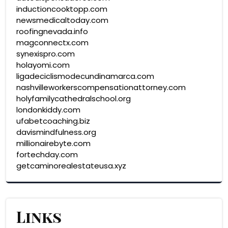
inductioncooktopp.com
newsmedicaltoday.com
roofingnevada.info
magconnectx.com
synexispro.com
holayomi.com
ligadeciclismodecundinamarca.com
nashvilleworkerscompensationattorney.com
holyfamilycathedralschool.org
londonkiddy.com
ufabetcoaching.biz
davismindfulness.org
millionairebyte.com
fortechday.com
getcaminorealestateusa.xyz
Links