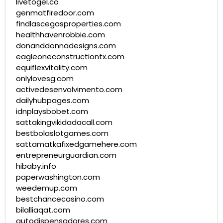
livetogel.co
genmatfiredoor.com
findlascegasproperties.com
healthhavenrobbie.com
donanddonnadesigns.com
eagleoneconstructiontx.com
equiflexvitality.com
onlylovesg.com
activedesenvolvimento.com
dailyhubpages.com
idnplaysbobet.com
sattakingvikidadacall.com
bestbolaslotgames.com
sattamatkafixedgamehere.com
entrepreneurguardian.com
hibaby.info
paperwashington.com
weedemup.com
bestchancecasino.com
bilalliaqat.com
autodispensadores.com