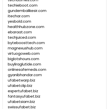
techieboot.com
gundembalikesir.com
itechar.com
yesbold.com
healthhubzone.com
ebaraat.com
techjuiced.com
byteboosttech.com
magnexushub.com
virtuogoweb.com
biglotshours.com
buyliraglutide.com
onlinesafemeds.com
gyanibhandar.com
ufabetwarp.biz
ufabetclip.biz
expertufabet.biz
fantasyufabet.biz
ufabetsiam.biz
swissufabet.biz