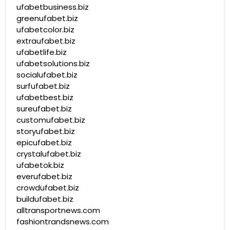
ufabetbusiness.biz
greenufabet.biz
ufabetcolor.biz
extraufabet.biz
ufabetlife.biz
ufabetsolutions.biz
socialufabet.biz
surfufabet.biz
ufabetbest.biz
sureufabet.biz
customufabet.biz
storyufabet.biz
epicufabet.biz
crystalufabet.biz
ufabetok.biz
everufabet.biz
crowdufabet.biz
buildufabet.biz
alltransportnews.com
fashiontrandsnews.com