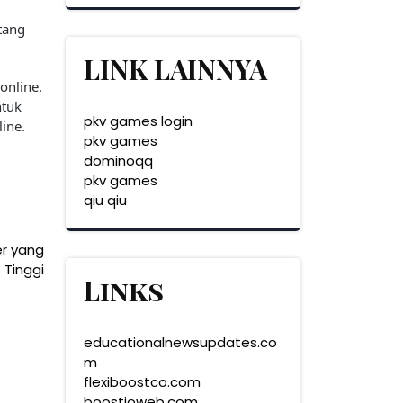
tang
LINK LAINNYA
online.
ntuk
pkv games login
ine.
pkv games
dominoqq
pkv games
qiu qiu
r yang
 Tinggi
Links
educationalnewsupdates.co
m
flexiboostco.com
boostioweb.com