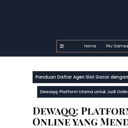
Skip
to
content
Home
Pkv Game
Panduan Daftar Agen Slot Gacor denga
Dewaqq: Platform Utama untuk Judi Onli
Dewaqq: Platfor
Online yang Men