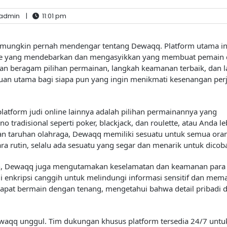
admin
|
11:01 pm
a mungkin pernah mendengar tentang Dewaqq. Platform utama in
e yang mendebarkan dan mengasyikkan yang membuat pemain 
an beragam pilihan permainan, langkah keamanan terbaik, dan 
uan utama bagi siapa pun yang ingin menikmati kesenangan per
tform judi online lainnya adalah pilihan permainannya yang
radisional seperti poker, blackjack, dan roulette, atau Anda le
dan taruhan olahraga, Dewaqq memiliki sesuatu untuk semua ora
 rutin, selalu ada sesuatu yang segar dan menarik untuk dicob
an, Dewaqq juga mengutamakan keselamatan dan keamanan para
 enkripsi canggih untuk melindungi informasi sensitif dan mem
dapat bermain dengan tenang, mengetahui bahwa detail pribadi 
ewaqq unggul. Tim dukungan khusus platform tersedia 24/7 untu