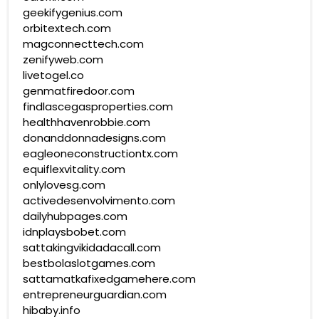
geekifygenius.com
orbitextech.com
magconnecttech.com
zenifyweb.com
livetogel.co
genmatfiredoor.com
findlascegasproperties.com
healthhavenrobbie.com
donanddonnadesigns.com
eagleoneconstructiontx.com
equiflexvitality.com
onlylovesg.com
activedesenvolvimento.com
dailyhubpages.com
idnplaysbobet.com
sattakingvikidadacall.com
bestbolaslotgames.com
sattamatkafixedgamehere.com
entrepreneurguardian.com
hibaby.info