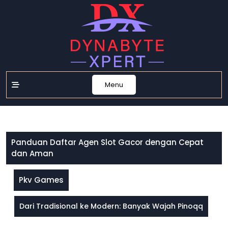
Skip
to
content
Menu
Panduan Daftar Agen Slot Gacor dengan Cepat
dan Aman
Pkv Games
Dari Tradisional ke Modern: Banyak Wajah Pinoqq