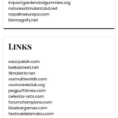
impactgardencbdgummies.org
naturesstimulantcbd.net
nopalinaeuropa.com
biomagnify.net
Links
saucyukiah.com
beikastreet.net
filmizlettir.net
ourmultiworlds.com
cooncreekclub.org
pegpufftimes.com
celestia-arts.com
forumchampions.com
bluebargames.com
festivaldelamalou.com