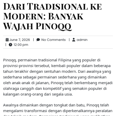
Dari Tradisional ke
Modern: Banyak
Wajah Pinoqq
June 7, 2026
|
No Comments
|
admin
|
12:00 pm
Pinoqq, permainan tradisional Filipina yang populer di
provinsi-provinsi tersebut, kembali populer dalam beberapa
tahun terakhir dengan sentuhan modern. Dari awalnya yang
sederhana sebagai permainan sederhana yang dimainkan
oleh anak-anak di jalanan, Pinoqq telah berkembang menjadi
olahraga canggih dan kompetitif yang semakin populer di
kalangan orang-orang dari segala usia.
Awalnya dimainkan dengan tongkat dan batu, Pinoqq telah
mengalami transformasi dengan diperkenalkannya peralatan