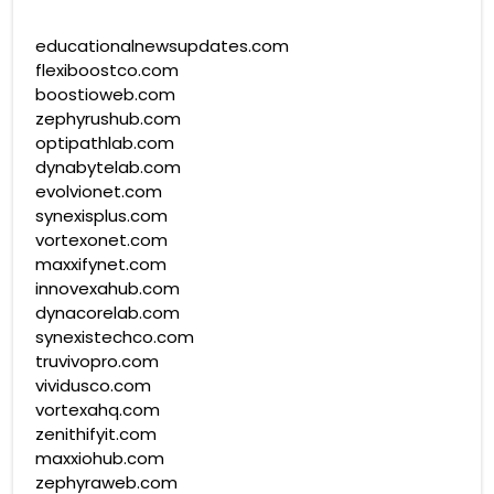
educationalnewsupdates.com
flexiboostco.com
boostioweb.com
zephyrushub.com
optipathlab.com
dynabytelab.com
evolvionet.com
synexisplus.com
vortexonet.com
maxxifynet.com
innovexahub.com
dynacorelab.com
synexistechco.com
truvivopro.com
vividusco.com
vortexahq.com
zenithifyit.com
maxxiohub.com
zephyraweb.com