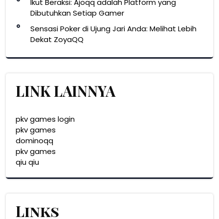
Ikut Beraksi: Ajoqq adalah Platform yang
Dibutuhkan Setiap Gamer
Sensasi Poker di Ujung Jari Anda: Melihat Lebih
Dekat ZoyaQQ
LINK LAINNYA
pkv games login
pkv games
dominoqq
pkv games
qiu qiu
Links