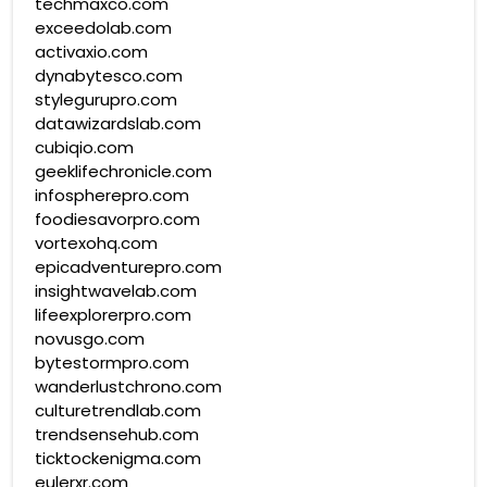
techmaxco.com
exceedolab.com
activaxio.com
dynabytesco.com
stylegurupro.com
datawizardslab.com
cubiqio.com
geeklifechronicle.com
infospherepro.com
foodiesavorpro.com
vortexohq.com
epicadventurepro.com
insightwavelab.com
lifeexplorerpro.com
novusgo.com
bytestormpro.com
wanderlustchrono.com
culturetrendlab.com
trendsensehub.com
ticktockenigma.com
eulerxr.com