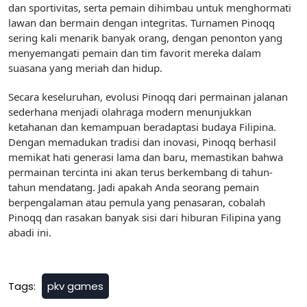
dan sportivitas, serta pemain dihimbau untuk menghormati
lawan dan bermain dengan integritas. Turnamen Pinoqq
sering kali menarik banyak orang, dengan penonton yang
menyemangati pemain dan tim favorit mereka dalam
suasana yang meriah dan hidup.
Secara keseluruhan, evolusi Pinoqq dari permainan jalanan
sederhana menjadi olahraga modern menunjukkan
ketahanan dan kemampuan beradaptasi budaya Filipina.
Dengan memadukan tradisi dan inovasi, Pinoqq berhasil
memikat hati generasi lama dan baru, memastikan bahwa
permainan tercinta ini akan terus berkembang di tahun-
tahun mendatang. Jadi apakah Anda seorang pemain
berpengalaman atau pemula yang penasaran, cobalah
Pinoqq dan rasakan banyak sisi dari hiburan Filipina yang
abadi ini.
Tags:
pkv games