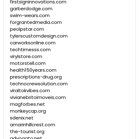
firstsigninnovations.com
garberdodge.com
swim-wears.com
forgrantedmedia.com
peolpstar.com
tylerscustomdesign.com
carworksonline.com
techtimesss.com
virylstore.com
motorstell.com
health150years.com
prescriptions-drug.org
technocrewsolution.com
viraltokvibes.com
vivianebritoimoveis.com
magforbes.net
monkeycap.org
sdenix.net
amarinhillcrest.com
the-tourist.org
advogato.net