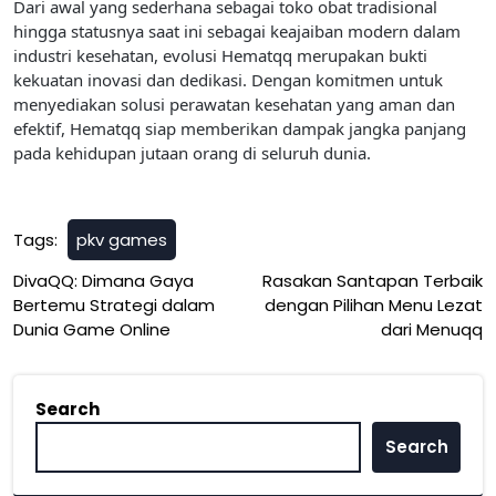
Dari awal yang sederhana sebagai toko obat tradisional
hingga statusnya saat ini sebagai keajaiban modern dalam
industri kesehatan, evolusi Hematqq merupakan bukti
kekuatan inovasi dan dedikasi. Dengan komitmen untuk
menyediakan solusi perawatan kesehatan yang aman dan
efektif, Hematqq siap memberikan dampak jangka panjang
pada kehidupan jutaan orang di seluruh dunia.
Tags:
pkv games
Post
DivaQQ: Dimana Gaya
Rasakan Santapan Terbaik
Bertemu Strategi dalam
dengan Pilihan Menu Lezat
navigation
Dunia Game Online
dari Menuqq
Search
Search