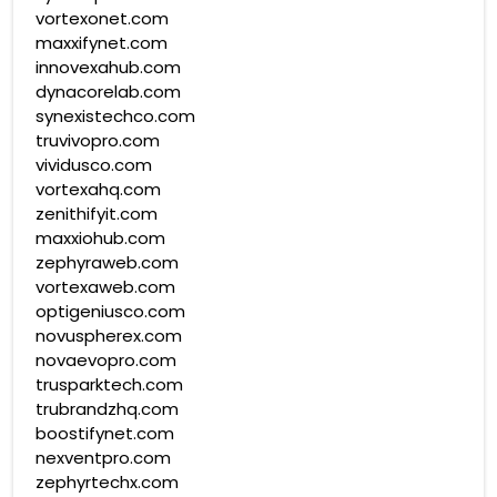
vortexonet.com
maxxifynet.com
innovexahub.com
dynacorelab.com
synexistechco.com
truvivopro.com
vividusco.com
vortexahq.com
zenithifyit.com
maxxiohub.com
zephyraweb.com
vortexaweb.com
optigeniusco.com
novuspherex.com
novaevopro.com
trusparktech.com
trubrandzhq.com
boostifynet.com
nexventpro.com
zephyrtechx.com