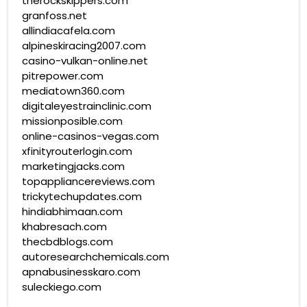
therockskippers.com
granfoss.net
allindiacafela.com
alpineskiracing2007.com
casino-vulkan-online.net
pitrepower.com
mediatown360.com
digitaleyestrainclinic.com
missionposible.com
online-casinos-vegas.com
xfinityrouterlogin.com
marketingjacks.com
topappliancereviews.com
trickytechupdates.com
hindiabhimaan.com
khabresach.com
thecbdblogs.com
autoresearchchemicals.com
apnabusinesskaro.com
suleckiego.com