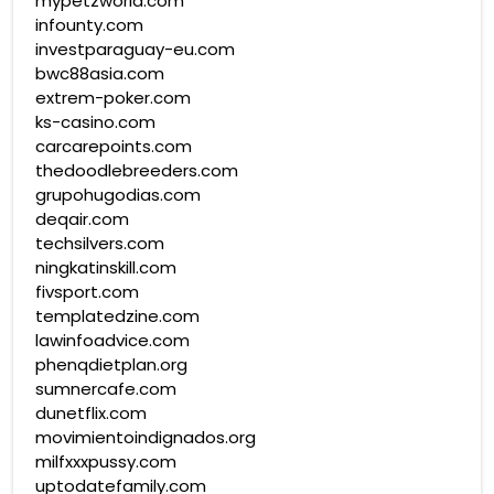
mypetzworld.com
infounty.com
investparaguay-eu.com
bwc88asia.com
extrem-poker.com
ks-casino.com
carcarepoints.com
thedoodlebreeders.com
grupohugodias.com
deqair.com
techsilvers.com
ningkatinskill.com
fivsport.com
templatedzine.com
lawinfoadvice.com
phenqdietplan.org
sumnercafe.com
dunetflix.com
movimientoindignados.org
milfxxxpussy.com
uptodatefamily.com