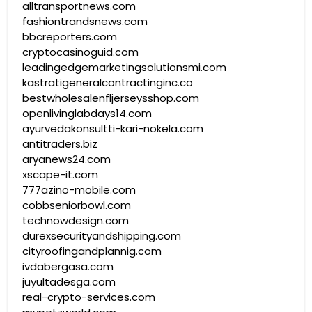
alltransportnews.com
fashiontrandsnews.com
bbcreporters.com
cryptocasinoguid.com
leadingedgemarketingsolutionsmi.com
kastratigeneralcontractinginc.co
bestwholesalenfljerseysshop.com
openlivinglabdays14.com
ayurvedakonsultti-kari-nokela.com
antitraders.biz
aryanews24.com
xscape-it.com
777azino-mobile.com
cobbseniorbowl.com
technowdesign.com
durexsecurityandshipping.com
cityroofingandplannig.com
ivdabergasa.com
juyultadesga.com
real-crypto-services.com