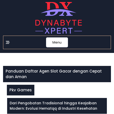
Skip
to
content
Menu
Panduan Daftar Agen Slot Gacor dengan Cepat
dan Aman
Pkv Games
Dari Pengobatan Tradisional hingga Keajaiban
Modern: Evolusi Hematqq di Industri Kesehatan