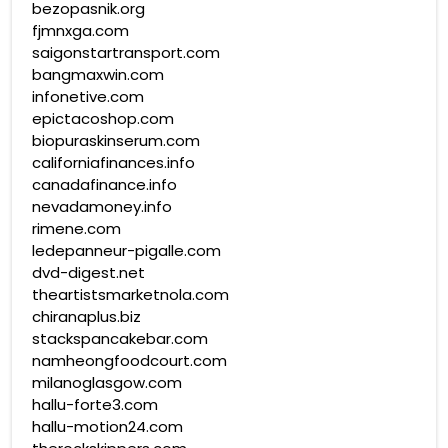
bezopasnik.org
fjmnxga.com
saigonstartransport.com
bangmaxwin.com
infonetive.com
epictacoshop.com
biopuraskinserum.com
californiafinances.info
canadafinance.info
nevadamoney.info
rimene.com
ledepanneur-pigalle.com
dvd-digest.net
theartistsmarketnola.com
chiranaplus.biz
stackspancakebar.com
namheongfoodcourt.com
milanoglasgow.com
hallu-forte3.com
hallu-motion24.com