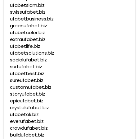
ufabetsiam.biz
swissufabet.biz
ufabetbusiness.biz
greenufabet.biz
ufabetcolor.biz
extraufabet.biz
ufabetlife.biz
ufabetsolutions.biz
socialufabet.biz
surfufabet.biz
ufabetbest.biz
sureufabet.biz
customufabet.biz
storyufabet.biz
epicufabet.biz
crystalufabet.biz
ufabetok.biz
everufabet.biz
crowdufabet.biz
buildufabet.biz