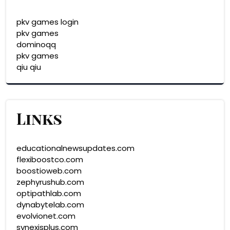
pkv games login
pkv games
dominoqq
pkv games
qiu qiu
Links
educationalnewsupdates.com
flexiboostco.com
boostioweb.com
zephyrushub.com
optipathlab.com
dynabytelab.com
evolvionet.com
synexisplus.com