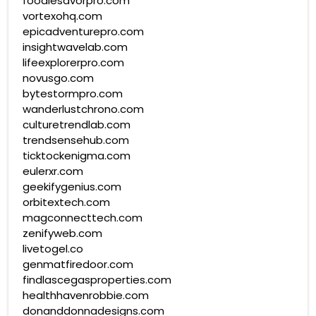
foodiesavorpro.com
vortexohq.com
epicadventurepro.com
insightwavelab.com
lifeexplorerpro.com
novusgo.com
bytestormpro.com
wanderlustchrono.com
culturetrendlab.com
trendsensehub.com
ticktockenigma.com
eulerxr.com
geekifygenius.com
orbitextech.com
magconnecttech.com
zenifyweb.com
livetogel.co
genmatfiredoor.com
findlascegasproperties.com
healthhavenrobbie.com
donanddonnadesigns.com