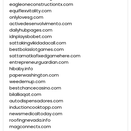
eagleoneconstructiontx.com
equiflexvitality.com
onlylovesg.com
activedesenvolvimento.com
dailyhubpages.com
idnplaysbobet.com
sattakingvikidadacall.com
bestbolaslotgames.com
sattamatkafixedgamehere.com
entrepreneurguardian.com
hibaby.info
paperwashington.com
weedemup.com
bestchancecasino.com
bilalliaqat.com
autodispensadores.com
inductioncooktopp.com
newsmedicaltoday.com
roofingnevada.info
magconnectx.com