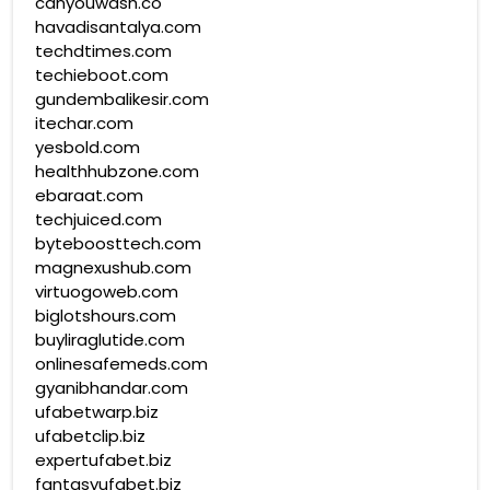
canyouwash.co
havadisantalya.com
techdtimes.com
techieboot.com
gundembalikesir.com
itechar.com
yesbold.com
healthhubzone.com
ebaraat.com
techjuiced.com
byteboosttech.com
magnexushub.com
virtuogoweb.com
biglotshours.com
buyliraglutide.com
onlinesafemeds.com
gyanibhandar.com
ufabetwarp.biz
ufabetclip.biz
expertufabet.biz
fantasyufabet.biz