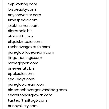
skipworking.com
loizbeauty.com
anyconverter.com
timespedia.com
jejakkrismon.com
diemthole.biz
ufabetkk.com
allquickmedia.com
technewsgazette.com
pureglowfacecream.com
kingofherrings.com
mrbetjapan.com
anewentity.biz
appkuala.com
seo7days.com
pureglowcream.com
bloemenbezorgenvandaag.com
secrettohairgrowth.com
tasteofthaitogo.com
bunnynkitty.com