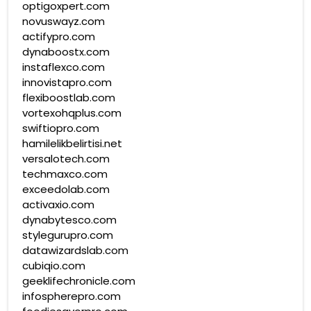
optigoxpert.com
novuswayz.com
actifypro.com
dynaboostx.com
instaflexco.com
innovistapro.com
flexiboostlab.com
vortexohqplus.com
swiftiopro.com
hamilelikbelirtisi.net
versalotech.com
techmaxco.com
exceedolab.com
activaxio.com
dynabytesco.com
stylegurupro.com
datawizardslab.com
cubiqio.com
geeklifechronicle.com
infospherepro.com