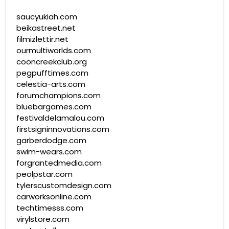
saucyukiah.com
beikastreet.net
filmizlettir.net
ourmultiworlds.com
cooncreekclub.org
pegpufftimes.com
celestia-arts.com
forumchampions.com
bluebargames.com
festivaldelamalou.com
firstsigninnovations.com
garberdodge.com
swim-wears.com
forgrantedmedia.com
peolpstar.com
tylerscustomdesign.com
carworksonline.com
techtimesss.com
virylstore.com