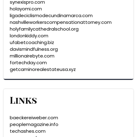
synexispro.com
holayomi.com
ligadeciclismodecundinamarca.com
nashvilleworkerscompensationattorney.com
holyfamilycathedralschool.org
londonkiddy.com
ufabetcoaching.biz
davismindfulness.org
millionairebyte.com
fortechday.com
getcaminorealestateusa.xyz
Links
baeckereiweber.com
peoplemagazine.info
techashes.com