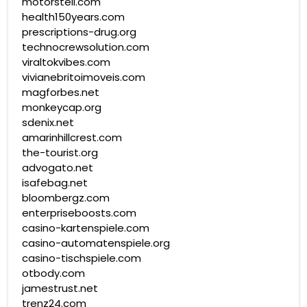
motorstell.com
health150years.com
prescriptions-drug.org
technocrewsolution.com
viraltokvibes.com
vivianebritoimoveis.com
magforbes.net
monkeycap.org
sdenix.net
amarinhillcrest.com
the-tourist.org
advogato.net
isafebag.net
bloombergz.com
enterpriseboosts.com
casino-kartenspiele.com
casino-automatenspiele.org
casino-tischspiele.com
otbody.com
jamestrust.net
trenz24.com