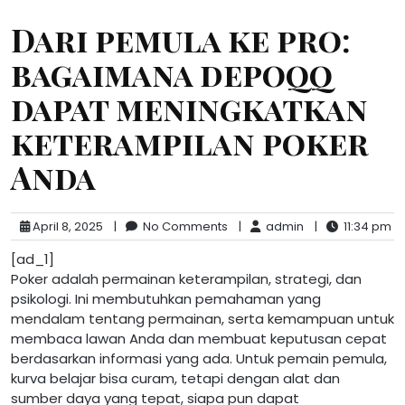
Dari pemula ke pro:
bagaimana depoqq
dapat meningkatkan
keterampilan poker
Anda
April 8, 2025
|
No Comments
|
admin
|
11:34 pm
[ad_1]
Poker adalah permainan keterampilan, strategi, dan
psikologi. Ini membutuhkan pemahaman yang
mendalam tentang permainan, serta kemampuan untuk
membaca lawan Anda dan membuat keputusan cepat
berdasarkan informasi yang ada. Untuk pemain pemula,
kurva belajar bisa curam, tetapi dengan alat dan
sumber daya yang tepat, siapa pun dapat