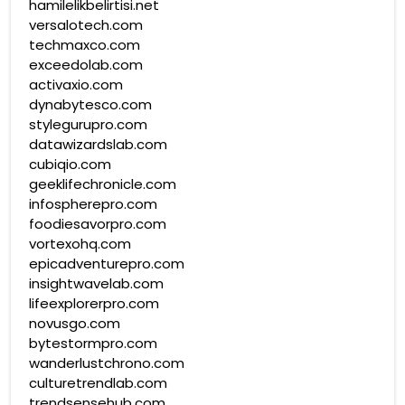
hamilelikbelirtisi.net
versalotech.com
techmaxco.com
exceedolab.com
activaxio.com
dynabytesco.com
stylegurupro.com
datawizardslab.com
cubiqio.com
geeklifechronicle.com
infospherepro.com
foodiesavorpro.com
vortexohq.com
epicadventurepro.com
insightwavelab.com
lifeexplorerpro.com
novusgo.com
bytestormpro.com
wanderlustchrono.com
culturetrendlab.com
trendsensehub.com