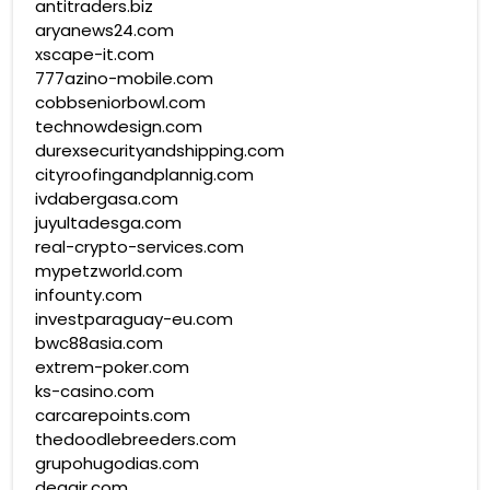
antitraders.biz
aryanews24.com
xscape-it.com
777azino-mobile.com
cobbseniorbowl.com
technowdesign.com
durexsecurityandshipping.com
cityroofingandplannig.com
ivdabergasa.com
juyultadesga.com
real-crypto-services.com
mypetzworld.com
infounty.com
investparaguay-eu.com
bwc88asia.com
extrem-poker.com
ks-casino.com
carcarepoints.com
thedoodlebreeders.com
grupohugodias.com
deqair.com