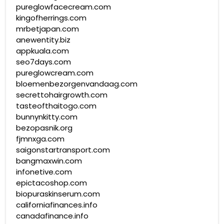
pureglowfacecream.com
kingofherrings.com
mrbetjapan.com
anewentity.biz
appkuala.com
seo7days.com
pureglowcream.com
bloemenbezorgenvandaag.com
secrettohairgrowth.com
tasteofthaitogo.com
bunnynkitty.com
bezopasnik.org
fjmnxga.com
saigonstartransport.com
bangmaxwin.com
infonetive.com
epictacoshop.com
biopuraskinserum.com
californiafinances.info
canadafinance.info