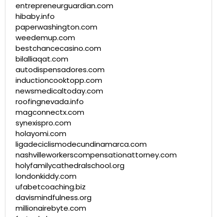
entrepreneurguardian.com
hibaby.info
paperwashington.com
weedemup.com
bestchancecasino.com
bilalliaqat.com
autodispensadores.com
inductioncooktopp.com
newsmedicaltoday.com
roofingnevada.info
magconnectx.com
synexispro.com
holayomi.com
ligadeciclismodecundinamarca.com
nashvilleworkerscompensationattorney.com
holyfamilycathedralschool.org
londonkiddy.com
ufabetcoaching.biz
davismindfulness.org
millionairebyte.com