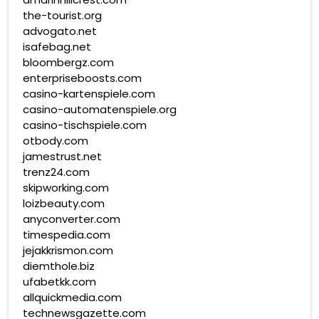
the-tourist.org
advogato.net
isafebag.net
bloombergz.com
enterpriseboosts.com
casino-kartenspiele.com
casino-automatenspiele.org
casino-tischspiele.com
otbody.com
jamestrust.net
trenz24.com
skipworking.com
loizbeauty.com
anyconverter.com
timespedia.com
jejakkrismon.com
diemthole.biz
ufabetkk.com
allquickmedia.com
technewsgazette.com